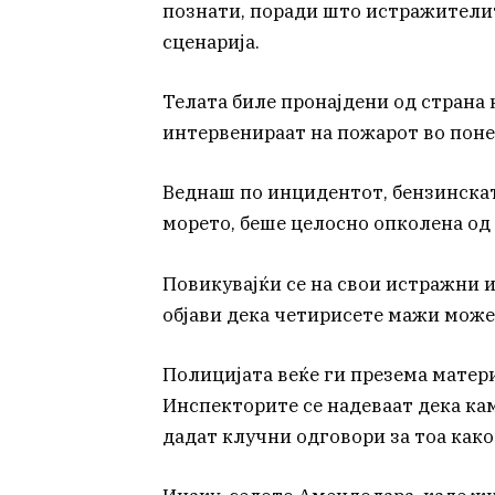
познати, поради што истражители
сценарија.
Телата биле пронајдени од страна
интервенираат на пожарот во поне
Веднаш по инцидентот, бензинската
морето, беше целосно опколена од
Повикувајќи се на свои истражни 
објави дека четирисете мажи може
Полицијата веќе ги презема матер
Инспекторите се надеваат дека кам
дадат клучни одговори за тоа како