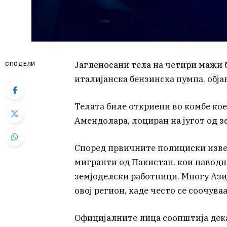
Јагленосани тела на четири мажи 
СПОДЕЛИ
италијанска бензинска пумпа, обја
Телата биле откриени во комбе кое
Амендолара, лоциран на југот од зе
Според првичните полициски изве
мигранти од Пакистан, кои наводн
земјоделски работници. Многу Азиј
овој регион, каде често се соочува
Официјалните лица соопштија дека