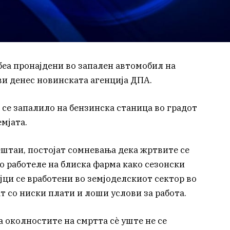
беа пронајдени во запален автомобил на
ви денес новинската агенција ДПА.
 се запалило на бензинска станица во градот
мјата.
штаи, постојат сомневања дека жртвите се
о работеле на блиска фарма како сезонски
ци се вработени во земјоделскиот сектор во
ат со ниски плати и лоши услови за работа.
 околностите на смртта сè уште не се