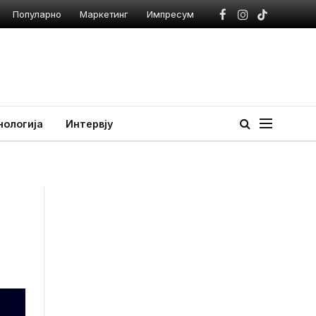
Популарно
Маркетинг
Импресум
Facebook
Instagram
TikTok
нологија
Интервју