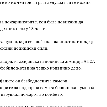
те во моментов ги разгледуваат сите можни
 на пожарникарите, кои биле повикани да
делник околу 13 часот.
 пумпа, која се наоѓа на главниот пат покрај
 силни полициски сили.
извори, италијанската новинска агенција АНСА
би биле жртви на тешко кривично дело.
ијалите од безбедносните камери.
ерите за надзор на самата бензинска пумпа ќе
 избувнал пожарот во комбето.