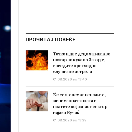
ПРОЧИТАЈ ПОВЕЌЕ
Татко и две деца загинаа во
пожар во куќа во Загорје,
соседите претходно
слушнале истрели
01.08.2026 во 13:40
Ќе се зголемат пензиите,
минималната плата и
платите во јавниот сектор –
најави Вучиќ
01.08.2026 во 13:29