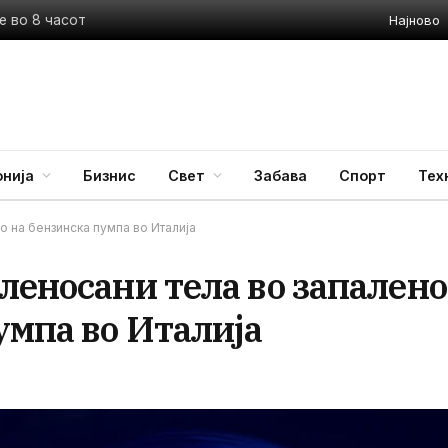
Најново
е во 8 часот
нија
Бизнис
Свет
Забава
Спорт
Тех
о на бензинска пумпа во Италија
леносани тела во запалено
умпа во Италија