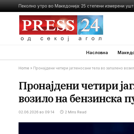
Пеколно утро во Македонија: 25 степени измерени ушт
Насловна
Македо
Home
»
Пронајдени четири јагленосани тела во запалено возил
Пронајдени четири јаг
возило на бензинска п
02.06.2026 во 09:14
2 Mins Read