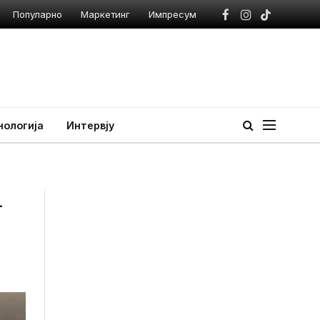
Популарно
Маркетинг
Импресум
Facebook
Instagram
TikTok
нологија
Интервју
–