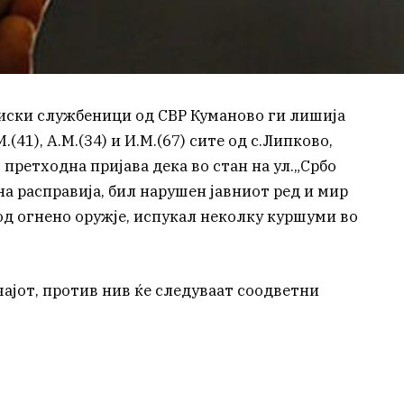
циски службеници од СВР Куманово ги лишија
.(41), А.М.(34) и И.М.(67) сите од с.Липково,
претходна пријава дека во стан на ул.„Србо
а расправија, бил нарушен јавниот ред и мир
 од огнено оружје, испукал неколку куршуми во
ајот, против нив ќе следуваат соодветни