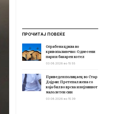
ПРОЧИТАЈ ПОВЕЌЕ
Ограбена црква во
кривопаланечко: Однесени
пари и бакарен котел
03.08.2026 во 15:55
Приведен полицаец во Стар
Дојран: Претепал жена со
која бил во врска и нејзиниот
малолетен син
03.08.2026 во 15:39