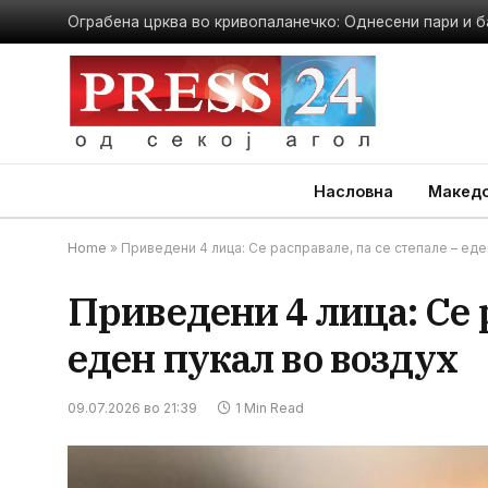
Ограбена црква во кривопаланечко: Однесени пари и б
Насловна
Македо
Home
»
Приведени 4 лица: Се расправале, па се степале – еде
Приведени 4 лица: Се р
еден пукал во воздух
09.07.2026 во 21:39
1 Min Read