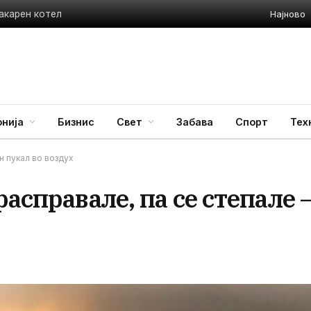
Најново
акарен котел
нија
Бизнис
Свет
Забава
Спорт
Тех
н пукал во воздух
асправале, па се степале 