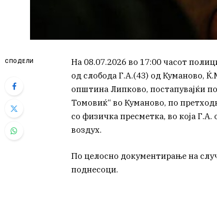
На 08.07.2026 во 17:00 часот поли
СПОДЕЛИ
од слобода Г.А.(43) од Куманово, Ќ.М
општина Липково, постапувајќи по 
Томовиќ“ во Куманово, по претходн
со физичка пресметка, во која Г.А.
воздух.
По целосно документирање на случ
поднесоци.