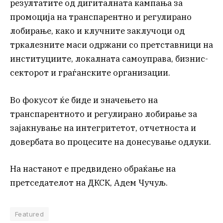
резултатите од дигиталната кампања за
промоција на транспарентно и регулирано
лобирање, како и клучните заклучоци од
тркалезните маси одржани со претставници на
институциите, локалната самоуправа, бизнис-
секторот и граѓанските организации.
Во фокусот ќе биде и значењето на
транспарентното и регулирано лобирање за
зајакнување на интегритетот, отчетноста и
довербата во процесите на донесување одлуки.
На настанот е предвидено обраќање на
претседателот на ДКСК, Адем Чучуљ.
Featured