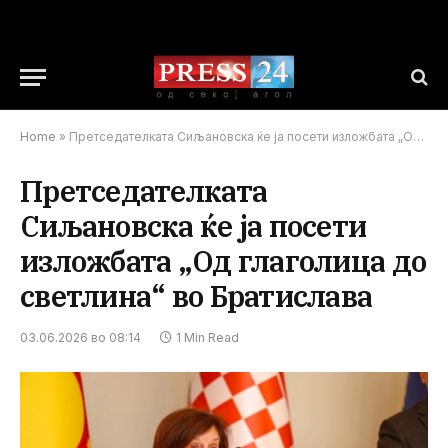
Home
»
Претседателката Сиљановска ќе ја посети изложбата „Од глаголица до светлина“ во Братислава
Претседателката
Сиљановска ќе ја посети
изложбата „Од глаголица до
светлина“ во Братислава
03.06.2026 во 08:14
1 Min Read