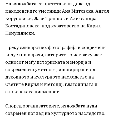
На изложбата се претставени дела од
македонските уметници Ана Митевска, Ангел
Коруновски, Лазе Трипков и Александра
Костадиновска, под кураторство на Кирил
Пенушлиски.
Преку сликарство, фотографија и современи
визуелни изрази, авторите го истражуваат
односот меѓу историската меморија и
современата уметност, инспирирани од
духовното и културното наследство на
Светите Кирил и Методиј, глаголицата и
словенската писменост.
Според организаторите, изложбата нуди
современ поглед на културното наследство,