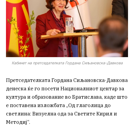
Кабинет на претседателката Гордана Сиљановска-Давкова
Претседателката Гордана Сиљановска-Давкова
денеска ќе го посети Националниот центар за
култура и образование во Братислава, каде што
е поставена изложбата „Од глаголица до
светлина: Визуелна ода за Светите Кирил и
Методиј“.