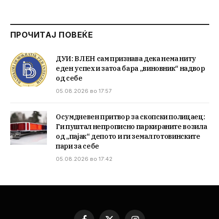
ПРОЧИТАЈ ПОВЕЌЕ
ДУИ: ВЛЕН сам признава дека нема ниту
еден успех и затоа бара „виновник“ надвор
од себе
05.08.2026 во 17:57
Осумдневен притвор за скопски полицаец:
Ги пуштал непрописно паркираните возила
од „пајак“ депото и ги земал готовинските
пари за себе
05.08.2026 во 17:42