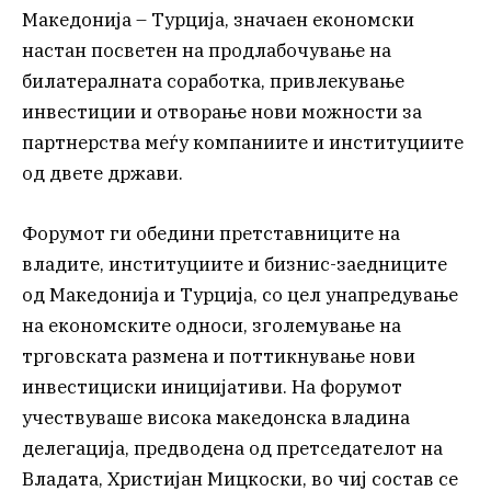
Македонија – Турција, значаен економски
настан посветен на продлабочување на
билатералната соработка, привлекување
инвестиции и отворање нови можности за
партнерства меѓу компаниите и институциите
од двете држави.
Форумот ги обедини претставниците на
владите, институциите и бизнис-заедниците
од Македонија и Турција, со цел унапредување
на економските односи, зголемување на
трговската размена и поттикнување нови
инвестициски иницијативи. На форумот
учествуваше висока македонска владина
делегација, предводена од претседателот на
Владата, Христијан Мицкоски, во чиј состав се