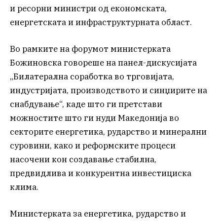
и ресорни министри од економската,
енергетската и инфраструктурната област.
Во рамките на форумот министерката
Божиновска говореше на панел-дискусијата
„Билатерална соработка во трговијата,
индустријата, производството и синџирите на
снабдување“, каде што ги претстави
можностите што ги нуди Македонија во
секторите енергетика, рударство и минерални
суровини, како и реформските процеси
насочени кон создавање стабилна,
предвидлива и конкурентна инвестициска
клима.
Министерката за енергетика, рударство и