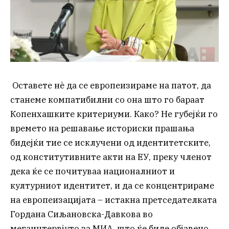
Оставете нѐ да се европеизираме на патот, да
станеме компатибилни со она што го бараат
Копенхашките критериуми. Како? Не губејќи го
времето на решавање историски прашања
бидејќи тие се исклучени од идентитетските,
од конститутивните акти на ЕУ, преку членот
дека ќе се почитуваа националниот и
културниот идентитет, и да се концентрираме
на европеизацијата – истакна претседателката
Гордана Сиљановска-Давкова во
мегаинтервјуто за МИА, што ќе биде објавено