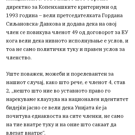
директно за Копенхашките критериуми од
1993 година – вели претседателката Гордана
Сиљановска-Давкова и додава дека на овој
член се повикува членот 49 од договорот за ЕУ
кога вели дека нивното исполнување е услов, и
тоа не само политички туку и правен услов за
членство.
Уште поважен, можеби и порелевантен за
нашиот случај, како што рече, е членот 4, став
2, „нешто што ние во уставното право го
нарекуваме клаузула на национален идентитет
бидејќи јасно се вели дека Унијата ќе ја
почитува еднаквоста на сите членки, не само
на тие внатре туку и на оние што сакаат да
влезат внатре“.