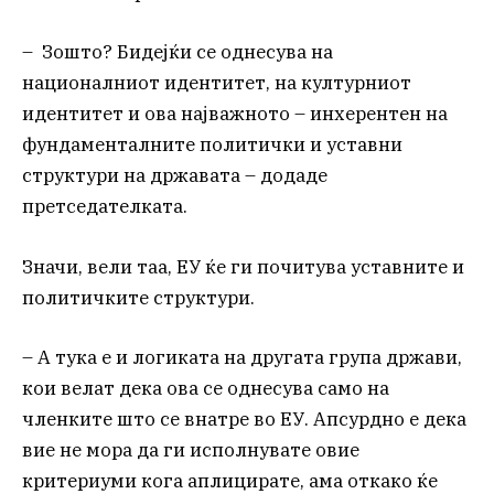
– Зошто? Бидејќи се однесува на
националниот идентитет, на културниот
идентитет и ова најважното – инхерентен на
фундаменталните политички и уставни
структури на државата – додаде
претседателката.
Значи, вели таа, ЕУ ќе ги почитува уставните и
политичките структури.
– А тука е и логиката на другата група држави,
кои велат дека ова се однесува само на
членките што се внатре во ЕУ. Апсурдно е дека
вие не мора да ги исполнувате овие
критериуми кога аплицирате, ама откако ќе