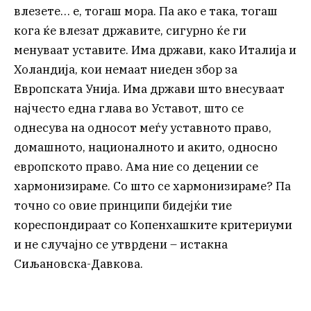
влезете… е, тогаш мора. Па ако е така, тогаш
кога ќе влезат државите, сигурно ќе ги
менуваат уставите. Има држави, како Италија и
Холандија, кои немаат ниеден збор за
Европската Унија. Има држави што внесуваат
најчесто една глава во Уставот, што се
однесува на односот меѓу уставното право,
домашното, националното и акито, односно
европското право. Ама ние со децении се
хармонизираме. Со што се хармонизираме? Па
точно со овие принципи бидејќи тие
кореспондираат со Копенхашките критериуми
и не случајно се утврдени – истакна
Сиљановска-Давкова.