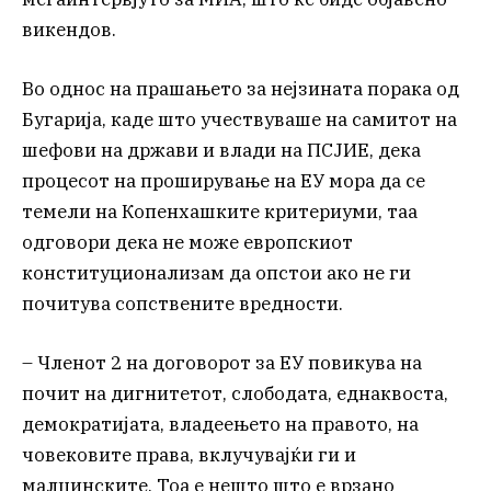
викендов.
Во однос на прашањето за нејзината порака од
Бугарија, каде што учествуваше на самитот на
шефови на држави и влади на ПСЈИЕ, дека
процесот на проширување на ЕУ мора да се
темели на Копенхашките критериуми, таа
одговори дека не може европскиот
конституционализам да опстои ако не ги
почитува сопствените вредности.
– Членот 2 на договорот за ЕУ повикува на
почит на дигнитетот, слободата, еднаквоста,
демократијата, владеењето на правото, на
човековите права, вклучувајќи ги и
малцинските. Тоа е нешто што е врзано