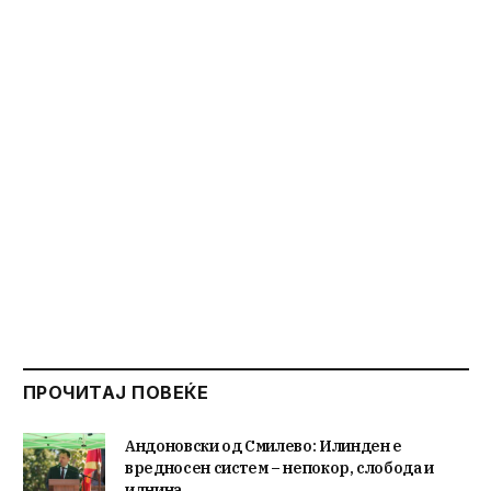
ПРОЧИТАЈ ПОВЕЌЕ
Андоновски од Смилево: Илинден е
вредносен систем – непокор, слобода и
иднина