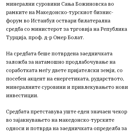
минерални суровини Сања Божиновска во
рамките на Македонско-турскиот бизнис-
форум во Истанбул оствари билатерална
средба со министерот за трговија на Република
Турција, проф. д-р Омер Болат.
На средбата беше потврдена заедничката
заложба за натамошно продлабочување на
соработката меѓу двете пријателски земји, со
посебен акцент на енергетиката, рударството,
минералните суровини и привлекувањето нови
инвестиции.
Средбата претставува уште еден значаен чекор
во зајакнувањето на македонско-турските
односи и потврда на заедничката определба за