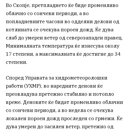
Во Скопје, претпладнето ќе биде променливо
облачно со сончеви периоди, а во
попладневните часови во одделни делови од
котлината се очекува пороен дожд. Ќе дува
слаб до умерен ветер од северозападен правец.
Минималната температура ќе изнесува околу
17 степени, а максималната ќе достигне до 34
степени.
Според Управата за хидрометеоролошки
работи (УХМР), во наредните денови ќе
преовладува претежно стабилно и потопло
време. Деновите ќе бидат променливо облачни
со сончеви периоди, а во недела се очекува
локален пороен дожд проследен со грмежи. Ќе
дува умерен до засилен ветер, претежно од