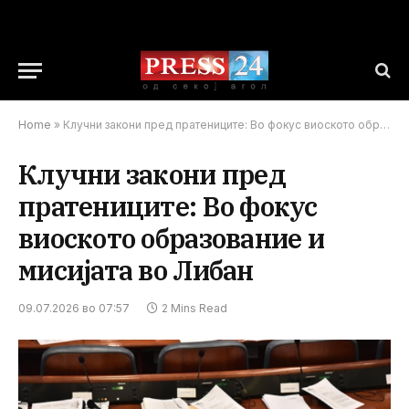
Home
»
Клучни закони пред пратениците: Во фокус виоското образование и мисијата во Либан
Клучни закони пред
пратениците: Во фокус
виоското образование и
мисијата во Либан
09.07.2026 во 07:57
2 Mins Read