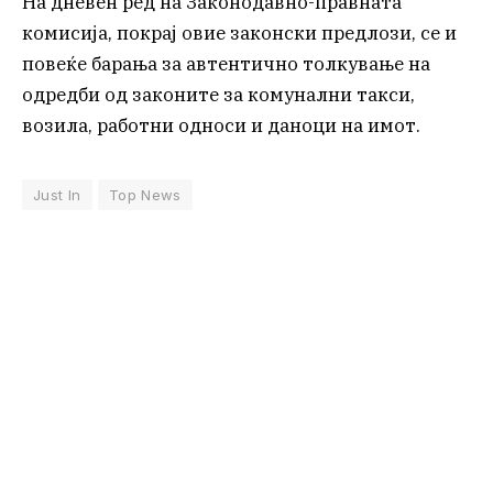
На дневен ред на Законодавно-правната
комисија, покрај овие законски предлози, се и
повеќе барања за автентично толкување на
одредби од законите за комунални такси,
возила, работни односи и даноци на имот.
Just In
Top News