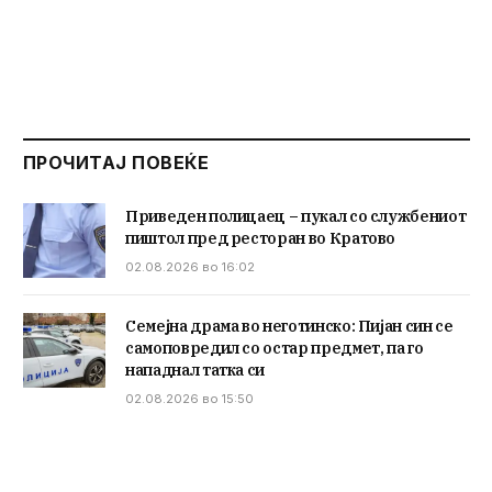
ПРОЧИТАЈ ПОВЕЌЕ
Приведен полицаец – пукал со службениот
пиштол пред ресторан во Кратово
02.08.2026 во 16:02
Семејна драма во неготинско: Пијан син се
самоповредил со остар предмет, па го
нападнал татка си
02.08.2026 во 15:50