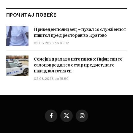
ПРОЧИТАЈ ПОВЕЌЕ
Приведен полицаец – пукал со службениот
пиштол пред ресторан во Кратово
02.08.2026 во 16:02
Семејна драма во неготинско: Пијан син се
самоповредил со остар предмет, па го
нападнал татка си
02.08.2026 во 15:50
Facebook
X
Instagram
(Twitter)