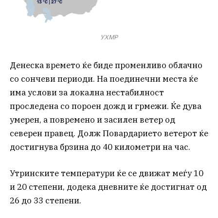
УХМР
Денеска времето ќе биде променливо облачно
со сончеви периоди. На поединечни места ќе
има услови за локална нестабилност
проследена со пороен дожд и грмежи. Ќе дува
умерен, а повремено и засилен ветер од
северен правец. Долж Повардарието ветерот ќе
достигнува брзина до 40 километри на час.
Утринските температури ќе се движат меѓу 10
и 20 степени, додека дневните ќе достигнат од
26 до 33 степени.