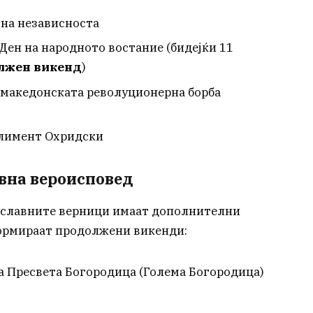
 на независноста
Ден на народното востание (бидејќи 11
лжен викенд
)
 македонската револуционерна борба
Климент Охридски
авна вероисповед
ославните верници имаат дополнителни
формираат продолжени викенди:
а Пресвета Богородица (Голема Богородица)