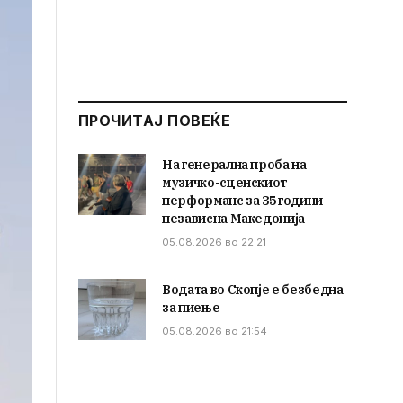
ПРОЧИТАЈ ПОВЕЌЕ
На генерална проба на
музичко-сценскиот
перформанс за 35 години
независна Македонија
05.08.2026 во 22:21
Водата во Скопје е безбедна
за пиење
05.08.2026 во 21:54