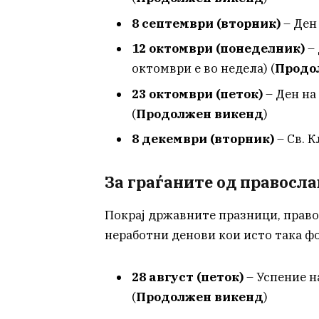
8 септември (вторник)
– Ден
12 октомври (понеделник)
– 
октомври е во недела) (
Продо
23 октомври (петок)
– Ден на
(
Продолжен викенд
)
8 декември (вторник)
– Св. 
За граѓаните од правосл
Покрај државните празници, прав
неработни денови кои исто така 
28 август (петок)
– Успение н
(
Продолжен викенд
)