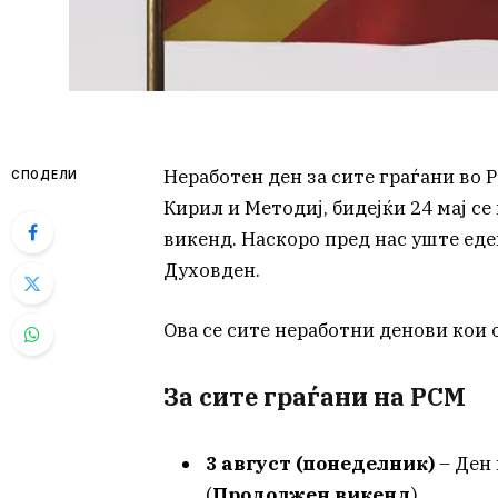
Неработен ден за сите граѓани во
СПОДЕЛИ
Кирил и Методиј, бидејќи 24 мај се
викенд. Наскоро пред нас уште еде
Духовден.
Ова се сите неработни денови кои о
За сите граѓани на РСМ
3 август (понеделник)
– Ден 
(
Продолжен викенд
)