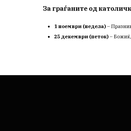
За граѓаните од католич
1 ноември (недела)
– Празник
25 декември (петок)
– Божиќ,