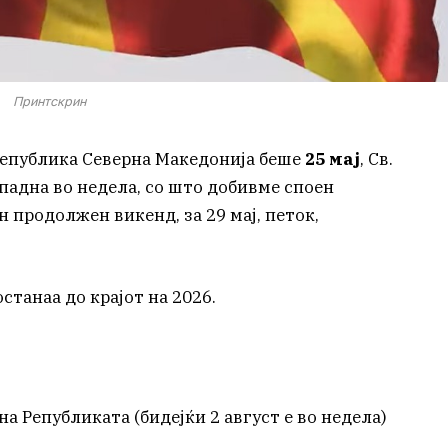
Принтскрин
 Република Северна Македонија беше
25 мај
, Св.
 падна во недела, со што добивме споен
н продолжен викенд, за 29 мај, петок,
станаа до крајот на 2026.
на Републиката (бидејќи 2 август е во недела)