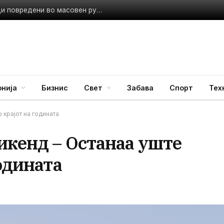
Ден на жалост во Киев: Најмалку 17 загинати и десетици повредени во масовен руски ракетен напад со над 140 проектили и дронови
нија
Бизнис
Свет
Забава
Спорт
Тех
 крајот на годината
икенд – Останаа уште
годината