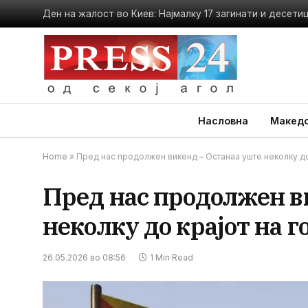
Насловна
Македо
Home
»
Пред нас продолжен викенд – Останаа уште неколку до
Пред нас продолжен в
неколку до крајот на 
26.05.2026 во 08:56
1 Min Read