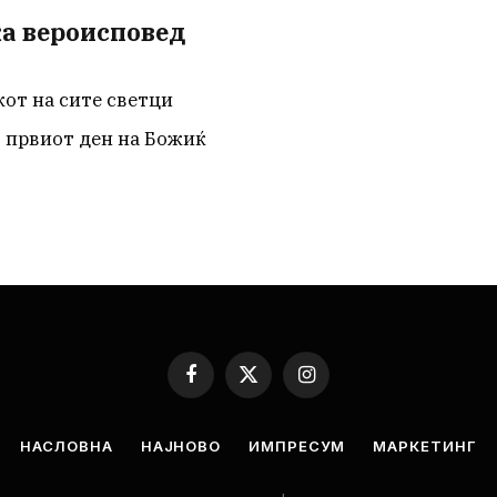
ка вероисповед
от на сите светци
 првиот ден на Божиќ
Facebook
X
Instagram
(Twitter)
НАСЛОВНА
НАЈНОВО
ИМПРЕСУМ
МАРКЕТИНГ