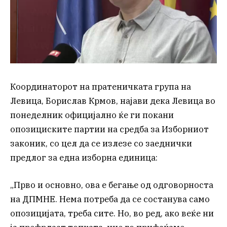
Координаторот на пратеничката група на
Левица, Борислав Крмов, најави дека Левица во
понеделник официјално ќе ги покани
опозициските партии на средба за Изборниот
законик, со цел да се излезе со заеднички
предлог за една изборна единица:
„Прво и основно, ова е бегање од одговорноста
на ДПМНЕ. Нема потреба да се состанува само
опозицијата, треба сите. Но, во ред, ако веќе ни