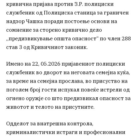
кривична пријава против З.Р. полициски
службеник од Полициска станица за граничен
надзор Чашка поради постоење основи на
сомнение за сторено кривично дело
,,предизвикување општа опасност“ по член 288
став 3 од Кривичниот законик.
Имено на 22, 05.2026 пријавениот полициски
службеник во дворот на неговата семејна куќа,
за време на семејна прослава, во присуство на
поголем број гости испукал повеќе истрели од
огнено оружје со што предизвикал опасност за
животот и телото на присутните.
Одделот за внатрешна контрола,
криминалистички истраги и професионални