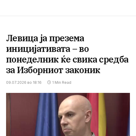
Левица ја презема
иницијативата – во
понеделник ќе свика средба
за Изборниот законик
09.07.2026 во 18:16
1 Min Read