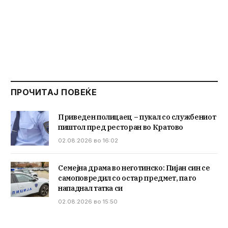
ПРОЧИТАЈ ПОВЕЌЕ
Приведен полицаец – пукал со службениот
пиштол пред ресторан во Кратово
02.08.2026 во 16:02
Семејна драма во неготинско: Пијан син се
самоповредил со остар предмет, па го
нападнал татка си
02.08.2026 во 15:50