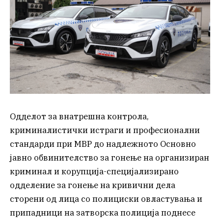
Одделот за внатрешна контрола,
криминалистички истраги и професионални
стандарди при МВР до надлежното Основно
јавно обвинителство за гонење на организиран
криминал и корупција-специјализирано
одделение за гонење на кривични дела
сторени од лица со полициски овластувања и
припадници на затворска полиција поднесе