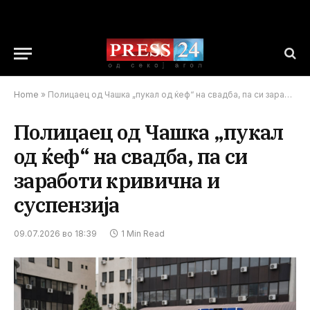
Home
»
Полицаец од Чашка „пукал од ќеф“ на свадба, па си заработи кривична и суспензија
Полицаец од Чашка „пукал
од ќеф“ на свадба, па си
заработи кривична и
суспензија
09.07.2026 во 18:39
1 Min Read