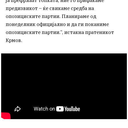
ја префрлаат топката, ние го прифаќаме
предизвикот – ќе свикаме средба на
опозициските партии. Планираме од
понеделник официјално и да ги поканиме
опозициските партии.”, истакна пратеникот
Крмов.