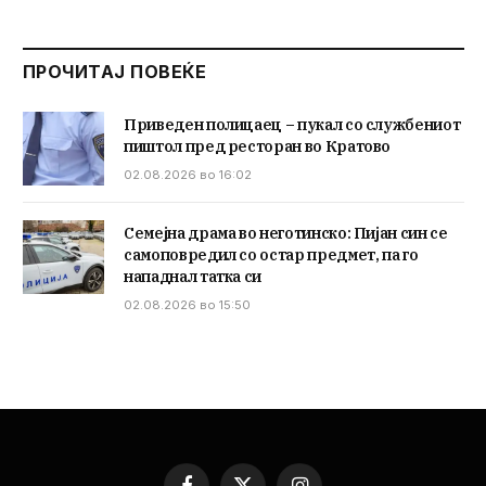
ПРОЧИТАЈ ПОВЕЌЕ
Приведен полицаец – пукал со службениот
пиштол пред ресторан во Кратово
02.08.2026 во 16:02
Семејна драма во неготинско: Пијан син се
самоповредил со остар предмет, па го
нападнал татка си
02.08.2026 во 15:50