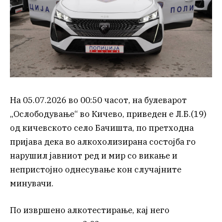
На 05.07.2026 во 00:50 часот, на булеварот
„Ослободување“ во Кичево, приведен е Л.Б.(19)
од кичевското село Бачишта, по претходна
пријава дека во алкохолизирана состојба го
нарушил јавниот ред и мир со викање и
непристојно однесување кон случајните
минувачи.
По извршено алкотестирање, кај него