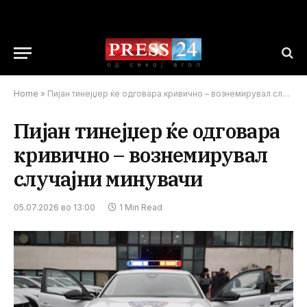
Home
»
Пијан тинејџер ќе одговара кривично – вознемирувал случајни минувачи
Пијан тинејџер ќе одговара
кривично – вознемирувал
случајни минувачи
05.07.2026 во 13:00
1 Min Read