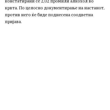
констатирани се 2,02 промили алкохол во
крвта. По целосно документирање на настанот,
против него ќе биде поднесена соодветна
пријава.