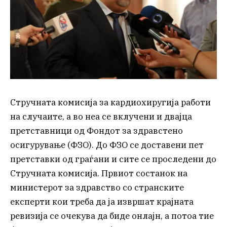
Стручната комисија за кардиохиругија работи
на случаите, а во неа се вклучени и двајца
претставници од Фондот за здравстено
осигурување (ФЗО). До ФЗО се доставени пет
претставки од граѓани и сите се проследени до
Стручната комисија. Првиот состанок на
министерот за здравство со странските
експерти кои треба да ја извршат крајната
ревизија се очекува да биде онлајн, а потоа тие