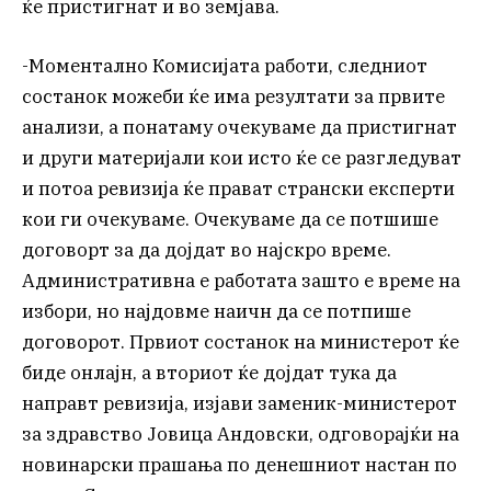
ќе пристигнат и во земјава.
-Моментално Комисијата работи, следниот
состанок можеби ќе има резултати за првите
анализи, а понатаму очекуваме да пристигнат
и други материјали кои исто ќе се разгледуват
и потоа ревизија ќе прават странски експерти
кои ги очекуваме. Очекуваме да се потшише
договорт за да дојдат во најскро време.
Административна е работата зашто е време на
избори, но најдовме наичн да се потпише
договорот. Првиот состанок на министерот ќе
биде онлајн, а вториот ќе дојдат тука да
направт ревизија, изјави заменик-министерот
за здравство Јовица Андовски, одговорајќи на
новинарски прашања по денешниот настан по