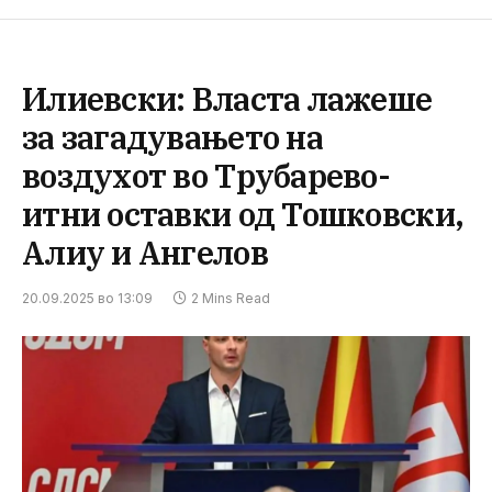
Илиевски: Власта лажеше
за загадувањето на
воздухот во Трубарево-
итни оставки од Тошковски,
Алиу и Ангелов
20.09.2025 во 13:09
2 Mins Read