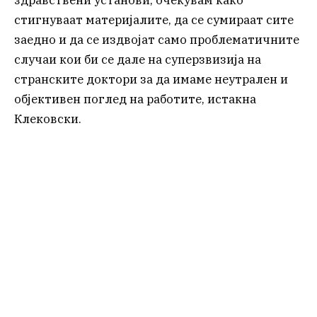
здравствени установи, очекувам како
стигнуваат материјалите, да се сумираат сите
заедно и да се издвојат само проблематичните
случаи кои би се дале на суперзвизија на
странските доктори за да имаме неутрален и
објективен поглед на работите, истакна
Клековски.