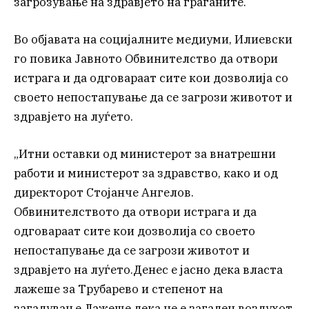
загрозување на здравјето на граѓаните.
Во објавата на социјалните медиуми, Илиевски
го повика Јавното Обвинителство да отвори
истрага и да одговараат сите кои дозволија со
своето непостапување да се загрози животот и
здравјето на луѓето.
„Итни оставки од министерот за внатрешни
работи и министерот за здравство, како и од
директорот Стојанче Ангелов.
Обвинителството да отвори истрага и да
одговараат сите кои дозволија со своето
непостапување да се загрози животот и
здравјето на луѓето.Денес е јасно дека власта
лажеше за Трубарево и степенот на
загадување.Лажеше дека не е загаден воздухот,