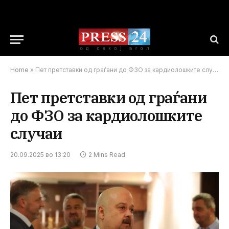
Home
»
Пет претставки од граѓани до ФЗО за кардиолошките случаи
Пет претставки од граѓани
до ФЗО за кардиолошките
случаи
20.09.2025 во 13:20
2 Mins Read