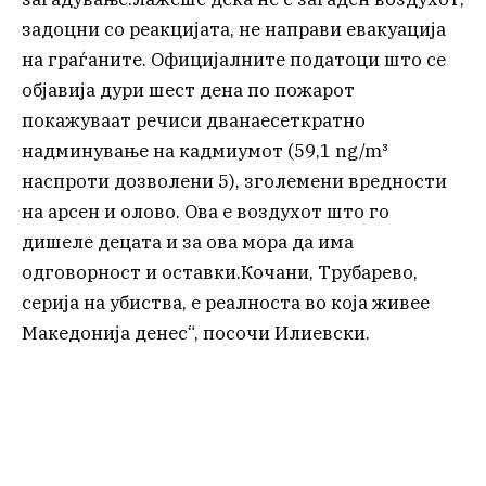
задоцни со реакцијата, не направи евакуација
на граѓаните. Официјалните податоци што се
објавија дури шест дена по пожарот
покажуваат речиси дванаесеткратно
надминување на кадмиумот (59,1 ng/m³
наспроти дозволени 5), зголемени вредности
на арсен и олово. Ова е воздухот што го
дишеле децата и за ова мора да има
одговорност и оставки.Кочани, Трубарево,
серија на убиства, е реалноста во која живее
Македонија денес“, посочи Илиевски.