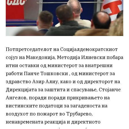
Потпретседателот на Социјалдемократскиот
сојуз на Македонија, Методија Илиевски побара
итни оставки од министерот за внатрешни
работи Панче Тошковски , од министерот за
здравство Азир Алиу, како и од директорот на
Дирекцијата за заштита и спасување, Стојанче
Ангелов, поради поради прикривањето на
вистинските податоци за загаденоста на
воздухот по пожарот во Трубарево,
ненавремената реакција и директното