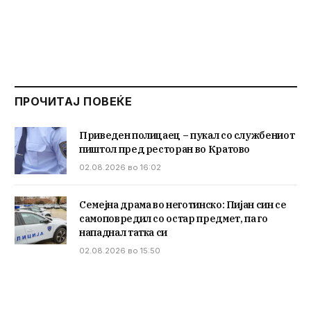
ПРОЧИТАЈ ПОВЕЌЕ
Приведен полицаец – пукал со службениот
пиштол пред ресторан во Кратово
02.08.2026 во 16:02
Семејна драма во неготинско: Пијан син се
самоповредил со остар предмет, па го
нападнал татка си
02.08.2026 во 15:50