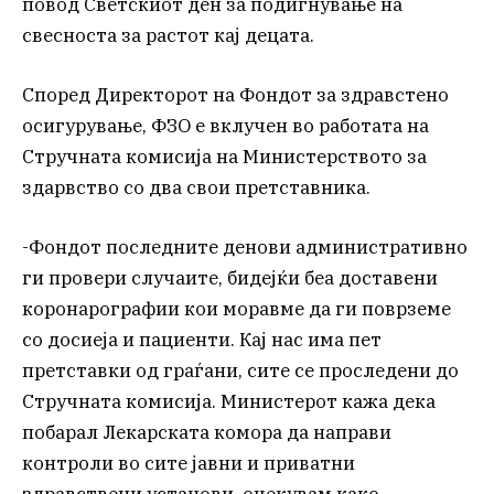
повод Светскиот ден за подигнување на
свесноста за растот кај децата.
Според Директорот на Фондот за здравстено
осигурување, ФЗО е вклучен во работата на
Стручната комисија на Министерството за
здарвство со два свои претставника.
-Фондот последните денови административно
ги провери случаите, бидејќи беа доставени
коронарографии кои моравме да ги поврземе
со досиеја и пациенти. Кај нас има пет
претставки од граѓани, сите се проследени до
Стручната комисија. Министерот кажа дека
побарал Лекарската комора да направи
контроли во сите јавни и приватни