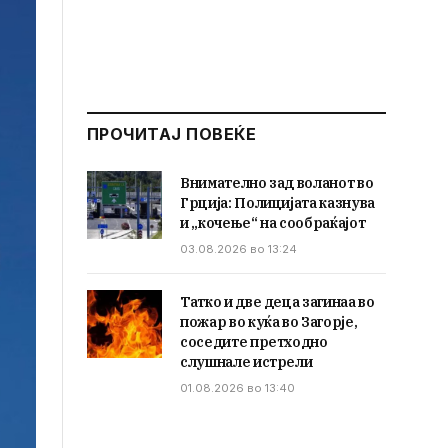
ПРОЧИТАЈ ПОВЕЌЕ
Внимателно зад воланот во
Грција: Полицијата казнува
и „кочење“ на сообраќајот
03.08.2026 во 13:24
Татко и две деца загинаа во
пожар во куќа во Загорје,
соседите претходно
слушнале истрели
01.08.2026 во 13:40