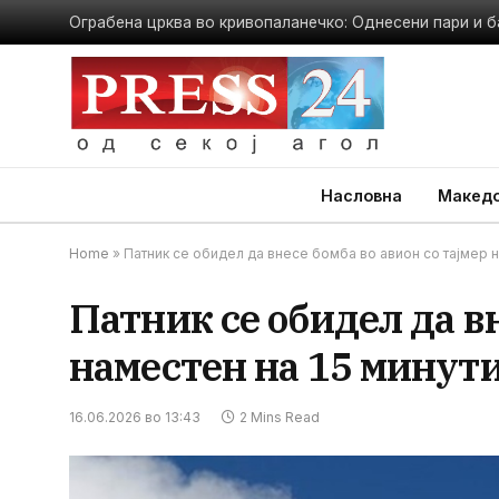
Ограбена црква во кривопаланечко: Однесени пари и б
Насловна
Македо
Home
»
Патник се обидел да внесе бомба во авион со тајмер н
Патник се обидел да вн
наместен на 15 минути 
16.06.2026 во 13:43
2 Mins Read