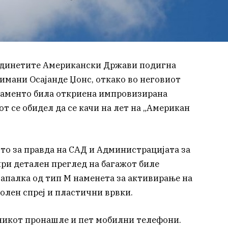
единетите Американски Држави подигна
мани Осајанде Џонс, откако во неговиот
раменто била откриена импровизирана
 се обидел да се качи на лет на „Американ
о за правда на САД и Администрацијата за
при детален преглед на багажот биле
запалка од тип М наменета за активирање на
солен спреј и пластични врвки.
тникот пронашле и пет мобилни телефони.