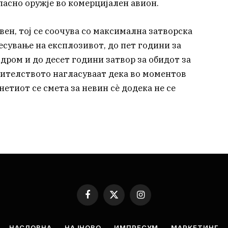
пасно оружје во комерцијален авион.
вен, тој се соочува со максимална затворска
несување на експлозивот, до пет години за
дром и до десет години затвор за обидот за
нителството нагласуваат дека во моментов
нетиот се смета за невин сè додека не се
Facebook
X
Instagram
(Twitter)
НАСЛОВНА
НАЈНОВО
ИМПРЕСУМ
МАРКЕТИНГ