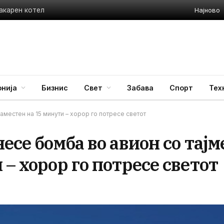
Најново
акарен котел
нија
Бизнис
Свет
Забава
Спорт
Тех
аместен на 15 минути – хорор го потресе светот
есе бомба во авион со тајм
– хорор го потресе светот