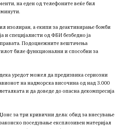
менти, на еден од телефоните веќе бил
 минути.
ил изолиран, а екипи за деактивирање бомби
а и специјалисти од ФБИ безбедно ја
направата. Подоцнежните вештачења
тилот биле функционални и способни за
дека уредот можел да предизвика сериозни
авионот на надморска височина од над 3.000
леталката и да доведе до опасна декомпресија
Џонс за три кривични дела: обид за внесување
езаконско поседување експлозивен материјал