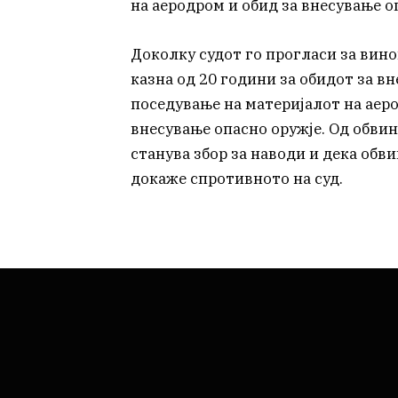
на аеродром и обид за внесување о
Доколку судот го прогласи за вино
казна од 20 години за обидот за в
поседување на материјалот на аеро
внесување опасно оружје. Од обви
станува збор за наводи и дека обви
докаже спротивното на суд.