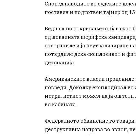
Според наводите во судските доку
поставен и подготвен тајмер од 15
Веднаш по откривањето, багажот б
од локалната шерифска канцелариј
отстраниле и ја неутрализирале 
потврдиле дека експлозивот и фи
детонација.
Американските власти процениле 
повреди. Доколку експлодирал во 
метри, истиот можел да ја оштети 
во кабината.
Федералното обвинение го товари 
деструктивна направа во авион, н