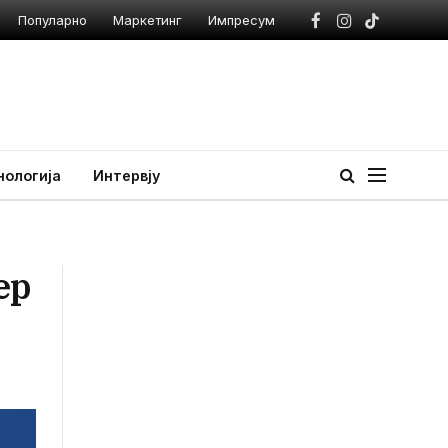
Популарно
Маркетинг
Импресум
Facebook
Instagram
TikTok
нологија
Интервју
ер