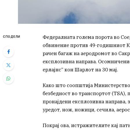
Федералната голема порота во Со
СПОДЕЛИ
обвинение против 49-годишниот Ки
рачен багаж на аеродромот во Сак
експлозивна направа. Осомничениот
ерлајнс“ кон Шарлот на 30 мај.
Како што соопштија Министерствот
безбедност во транспортот (TSA), 
пронајдени експлозивна направа, 
уредот, нож, ножици, сечила, аеро
Покрај ова, истражителите кај па