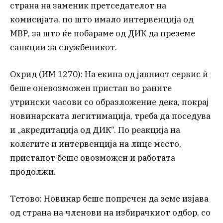
страна на заменик претседателот на
комисијата, по што имало интервенција од
МВР, за што ќе побараме од ДИК да преземе
санкции за службеникот.
Охрид (ИМ 1270): На екипа од јавниот сервис ѝ
беше оневозможен пристап во раните
утрински часови со образложение дека, покрај
новинарската легитимација, треба да поседува
и „акредитација од ДИК“. По реакција на
колегите и интервенција на лице место,
пристапот беше овозможен и работата
продолжи.
Тетово: Новинар беше попречен да земе изјава
од страна на членови на избирачкиот одбор, со