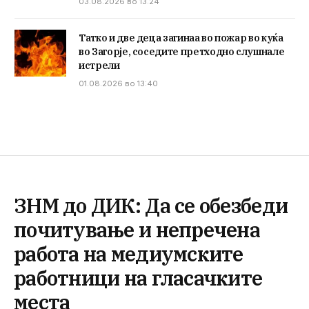
03.08.2026 во 13:24
Татко и две деца загинаа во пожар во куќа
во Загорје, соседите претходно слушнале
истрели
01.08.2026 во 13:40
ЗНМ до ДИК: Да се обезбеди
почитување и непречена
работа на медиумските
работници на гласачките
места