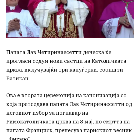
Папата Лав Четиринаесетти денеска ќе
прогласи седум нови светци на Католичката
црква, вклучувајќи три калуѓерки, соопшти
Ватикан.
Ова е втората церемонија на канонизација со
која претседава папата Лав Четиринаесетти од
неговиот избор за поглавар на
Римокатоличката црква на 8 мај, по смртта на
папата Франциск, пренесува парискиот весник
„Фигаро“.