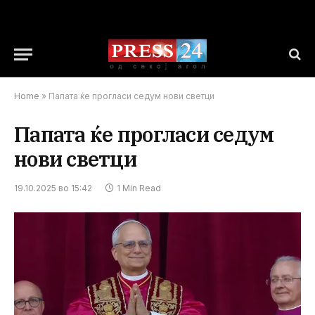
Home
»
Папата ќе прогласи седум нови светци
Папата ќе прогласи седум
нови светци
19.10.2025 во 15:42
1 Min Read