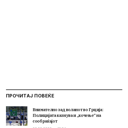
ПРОЧИТАЈ ПОВЕЌЕ
Внимателно зад воланот во Грција:
Полицијата казнува и „кочење“ на
сообраќајот