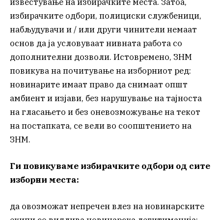
известување на избирачките места. Затоа,
избирачките одбори, полициски службеници,
набљудувачи и / или други чинители немаат
основ да ја условуваат нивната работа со
дополнителни дозволи. Истовремено, ЗНМ
повикува на почитување на изборниот ред:
новинарите имаат право да снимаат општ
амбиент и изјави, без нарушување на тајноста
на гласањето и без оневозможување на текот
на постапката, се вели во соопштението на
ЗНМ.
Ги повикуваме избирачките одбори од сите
изборни места:
да овозможат непречен влез на новинарските