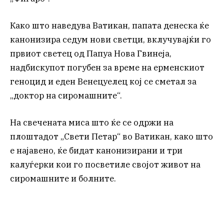
Како што наведува Ватикан, папата денеска ќе
канонизира седум нови светци, вклучувајќи го
првиот светец од Папуа Нова Гвинеја,
надбискупот погубен за време на ерменскиот
геноцид и еден Венецуелец кој се сметал за
„доктор на сиромашните“.
На свечената миса што ќе се одржи на
плоштадот „Свети Петар“ во Ватикан, како што
е најавено, ќе бидат канонизирани и три
калуѓерки кои го посветиле својот живот на
сиромашните и болните.