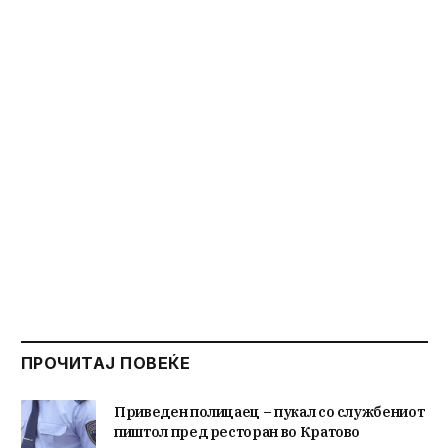
ПРОЧИТАЈ ПОВЕЌЕ
Приведен полицаец – пукал со службениот
пиштол пред ресторан во Кратово