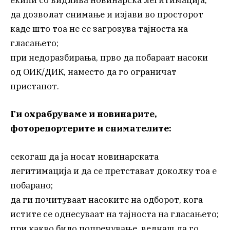
екипи со видлива новинарска легитимација;
да дозволат снимање и изјави во просторот
каде што тоа не се загрозува тајноста на
гласањето;
при недоразбирања, прво да побараат насоки
од ОИК/ДИК, наместо да го ограничат
пристапот.
Ги охрабруваме и новинарите,
фоторепортерите и снимателите:
секогаш да ја носат новинарската
легитимација и да се претстават доколку тоа е
побарано;
да ги почитуваат насоките на одборот, кога
истите се однесуваат на тајноста на гласањето;
при какво било попречување, веднаш да го