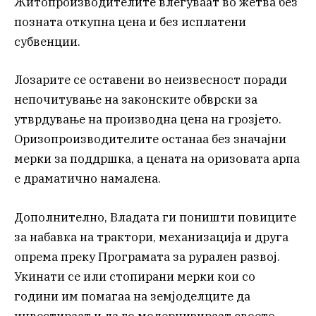
Житопроизводителите влегуваат во жетва без
позната откупна цена и без исплатени
субвенции.
Лозарите се оставени во неизвесност поради
непочитување на законските обврски за
утврдување на производна цена на грозјето.
Оризопроизводителите останаа без значајни
мерки за поддршка, а цената на оризовата арпа
е драматично намалена.
Дополнително, Владата ги поништи повиците
за набавка на трактори, механизација и друга
опрема преку Програмата за рурален развој.
Укинати се или стопирани мерки кои со
години им помагаа на земјоделците да
инвестираат и да го модернизираат своето