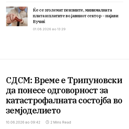
Ќе се зголемат пензиите, минималната
плата и платите во јавниот сектор – најави
Вучиќ
01.08.2026 во 13:29
СДСМ: Време е Трипуновски
да понесе одговорност за
катастрофалната состојба во
земјоделието
10.06.2026 во 09:42
2 Mins Read