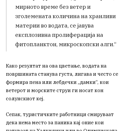
мирното време без ветер и
зголемената количина на хранливи
материи во водата, се јавува
експлозивна пролиферација на
фитопланктон, микроскопски алги.“
Како резултат на ова цветање, водата на
површината станува густа, лигава и често се
формира пена или лебдечки „дамки“, кои
ветерот и морските струи ги носат кон
солунскиот кеј.
Сепак, туристичките работници смируваат
дека нема место за паника кај оние кои
патуваат на Халкидики или во Олимписката