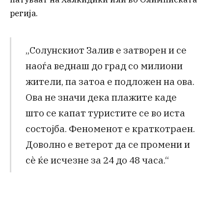
регија.
„Солунскиот Залив е затворен и се
наоѓа веднаш до град со милиони
жители, па затоа е подложен на ова.
Ова не значи дека плажите каде
што се капат туристите се во иста
состојба. Феноменот е краткотраен.
Доволно е ветерот да се промени и
сè ќе исчезне за 24 до 48 часа.“