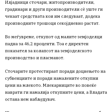
Илјадници сточари, житопроизводители,
градинари и други производители сè уште ги
чекаат средствата кои им следуваат, додека
производните трошоци секојдневно растат.
Во меѓувреме, откупот од малите земјоделци
падна за 46,2 проценти. Тоа е директен
показател за колапсот на земјоделското
производство и пласманот.
Сточарите протестираат поради доцнењето на
субвенциите и поради намалените откупни
цени на млекото. Млекарниците во повеќе
наврати ги намалија откупните цени, а Владата
остана нем набљудувач.