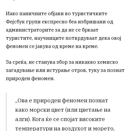
Иако паничните објави во туристичките
Фејсбук групи експресно беа избришани од
администраторите за да не се бркаат
туристите, научниците потврдуваат дека овој
феномен се јавува од време на време.
За среќа, не станува збор за никакво хемиско
загадување или истурање отров, туку за познат
природен феномен.
„Ова е природен феномен познат
како морски цвет (или цветање на
алги). Кога ќе се спојат високите
температури на воздухот и морето,