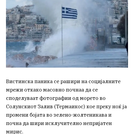
Вистинска паника се рашири на социјалните
мрежи откако масовно почнаа да се
споделуваат фотографии од морето во
Солунскиот Залив (Термаикос) кое преку ноќ ја
промени бојата во зелено-жолтеникава и
почна да шири исклучително непријатен
мирис.