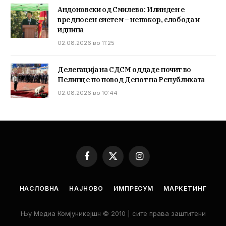
Андоновски од Смилево: Илинден е
вредносен систем – непокор, слобода и
иднина
02.08.2026 во 11:25
Делегација на СДСМ оддаде почит во
Пелинце по повод Денот на Републиката
02.08.2026 во 10:44
Facebook
X
Instagram
(Twitter)
НАСЛОВНА
НАЈНОВО
ИМПРЕСУМ
МАРКЕТИНГ
Њу Медиа Комјуникејшн © 2010 | сите права заштитени