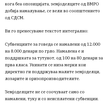
кога беа опозицијата, земјоделците од ВМРО
добија намалување, се вели во соопштението
од СДСМ.
Ви го пренесуваме текстот интегрално:
Субвенциите за говеда се намалени од 12.000
на 8.000 денари по грло. Намалена е и
поддршката за тутунот, од 100 на 80 денари за
прва класа. Укинати се низа мерки кои
директно ги поддржуваа малите земјоделци,
лозарите и оризопроизводителите.
Земјоделците не се соочуваат само со
намалени, туку и со неисплатени субвенции.