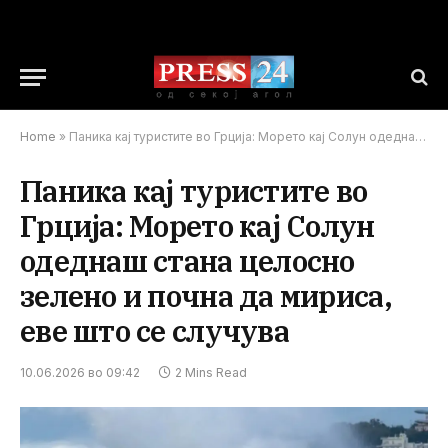
Home
»
Паника кај туристите во Грција: Морето кај Солун одеднаш стана целосно зелено и почна да мириса, еве што се случува
Паника кај туристите во
Грција: Морето кај Солун
одеднаш стана целосно
зелено и почна да мириса,
еве што се случува
10.06.2026 во 09:42
2 Mins Read