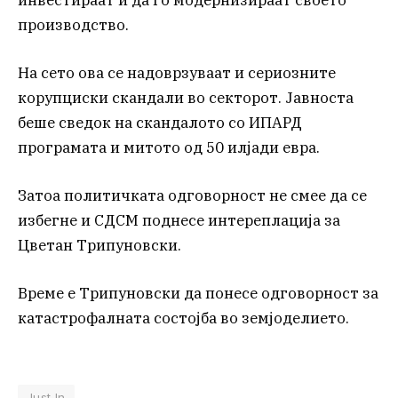
производство.
На сето ова се надоврзуваат и сериозните
корупциски скандали во секторот. Јавноста
беше сведок на скандалото со ИПАРД
програмата и митото од 50 илјади евра.
Затоа политичката одговорност не смее да се
избегне и СДСМ поднесе интереплација за
Цветан Трипуновски.
Време е Трипуновски да понесе одговорност за
катастрофалната состојба во земјоделието.
Just In