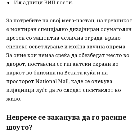
Илјадници ВИП гости.
За потребите на овој мега-настан, на тревникот
е монтиран специјално дизајниран осумаголен
прстен со заштитна челична ограда, врвно
сценско осветлување и моќна звучна опрема.
За оние кои немаа среќа да обезбедат место во
дворот, поставени се гигантски екрани во
паркот во близина на Белата куќа и на
просторот National Mall, каде се очекува
илјадници луѓе да го следат спектаклот во
живо.
Невреме се заканува да го расипе
шоуто?