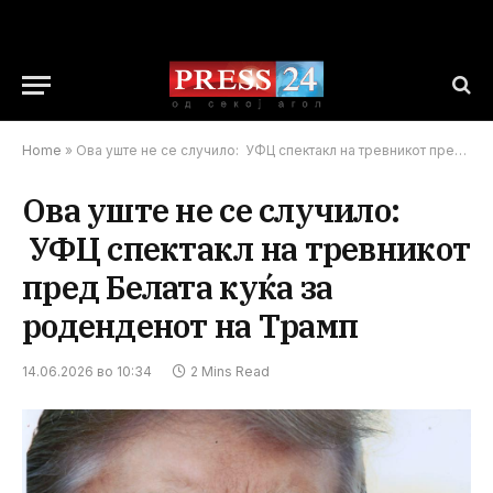
Home
»
Ова уште не се случило: УФЦ спектакл на тревникот пред Белата куќа за роденденот на Трамп
Ова уште не се случило:
УФЦ спектакл на тревникот
пред Белата куќа за
роденденот на Трамп
14.06.2026 во 10:34
2 Mins Read