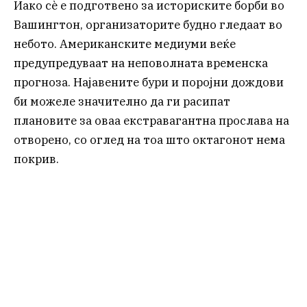
Иако сè е подготвено за историските борби во
Вашингтон, организаторите будно гледаат во
небото. Американските медиуми веќе
предупредуваат на неповолната временска
прогноза. Најавените бури и поројни дождови
би можеле значително да ги расипат
плановите за оваа екстравагантна прослава на
отворено, со оглед на тоа што октагонот нема
покрив.