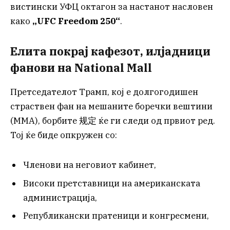
вистински УФЦ октагон за настанот насловен
како
„UFC Freedom 250“
.
Елита покрај кафезот, илјадници
фанови на National Mall
Претседателот Трамп, кој е долгогодишен
страствен фан на мешаните боречки вештини
(ММА), борбите 规定 ќе ги следи од првиот ред.
Тој ќе биде опкружен со:
Членови на неговиот кабинет,
Високи претставници на американската
администрација,
Републикански пратеници и конгресмени,