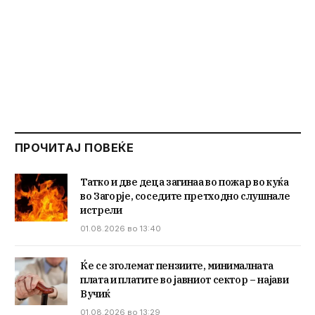
ПРОЧИТАЈ ПОВЕЌЕ
Татко и две деца загинаа во пожар во куќа
во Загорје, соседите претходно слушнале
истрели
01.08.2026 во 13:40
Ќе се зголемат пензиите, минималната
плата и платите во јавниот сектор – најави
Вучиќ
01.08.2026 во 13:29