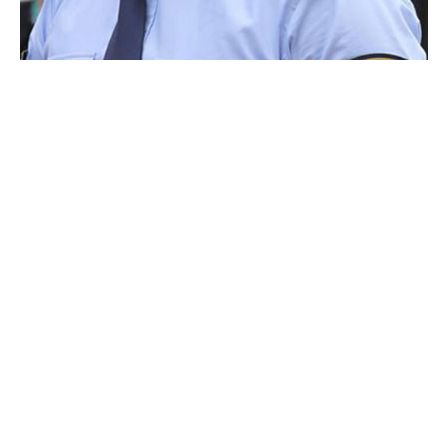
Ноќеска во 01:00 часот во Велес, полициски
службеници од СВР Велес ги приведоа Џ.А.(46)
и Б.Ј.(24), двајцата од Велес, затоа што во
казино во Велес го нарушиле јавниот ред и мир
со дрско и непристојно однесување.