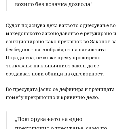
возило без возачка дозвола.“
Судот појаснува дека ваквото однесување во
македонското законодавство е регулирано и
санкционирано како прекршок во Законот за
безбедност на сообраќајот на патиштата.
Поради тоа, не може преку проширено
толкување на кривичниот закон да се
создаваат нови облици на одговорност.
Во пресудата јасно се дефинира и границата
помеѓу прекршочно и кривично дело.
„Повторувањето на едно
прекршочно однесување, само по