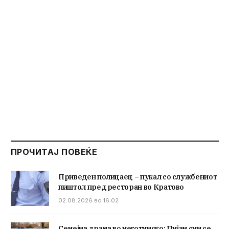
ПРОЧИТАЈ ПОВЕЌЕ
Приведен полицаец – пукал со службениот
пиштол пред ресторан во Кратово
02.08.2026 во 16:02
Семејна драма во неготинско: Пијан син се