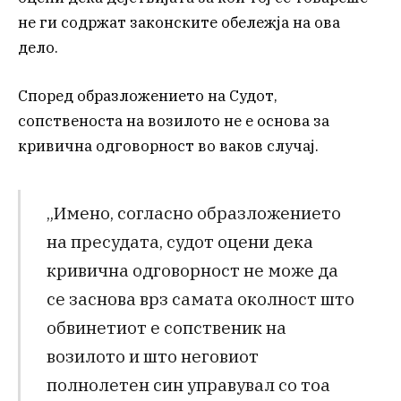
не ги содржат законските обележја на ова
дело.
Според образложението на Судот,
сопственоста на возилото не е основа за
кривична одговорност во ваков случај.
„Имено, согласно образложението
на пресудата, судот оцени дека
кривична одговорност не може да
се заснова врз самата околност што
обвинетиот е сопственик на
возилото и што неговиот
полнолетен син управувал со тоа