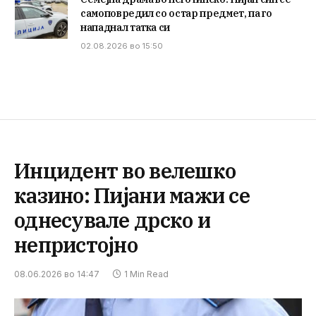
самоповредил со остар предмет, па го
нападнал татка си
02.08.2026 во 15:50
Инцидент во велешко
казино: Пијани мажи се
однесувале дрско и
непристојно
08.06.2026 во 14:47
1 Min Read