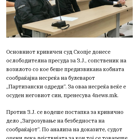
Основниот кривичен суд Скопје донесе
ослободителна пресуда за З.Ј., сопственик на
возилото со кое беше предизвикана кобната
сообраќајна несреќа на булеварот
„Партизански одреди“. За оваа несреќа веќе е
осуден неговиот син, пренесува 4news.mk.
Против З.Ј. се водеше постапка за кривично
дело „Загрозување на безбедноста на
сообраќајот“. По анализа на доказите, судот
оцени дека дејствијата за кои тој се товареше