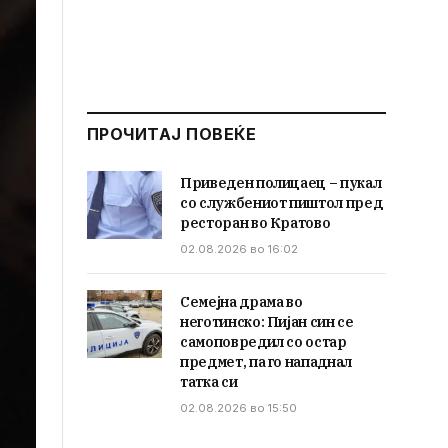
ПРОЧИТАЈ ПОВЕЌЕ
Приведен полицаец – пукал
со службениот пиштол пред
ресторан во Кратово
02.08.2026 во 16:02
Семејна драма во
неготинско: Пијан син се
самоповредил со остар
предмет, па го нападнал
татка си
02.08.2026 во 15:50