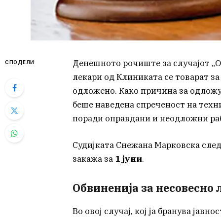
Денешното рочиште за случајот „О
СПОДЕЛИ
лекари од Клиниката се товарат за
одложено. Како причина за одложу
беше наведена спреченост на техн
поради оправдани и неодложни раб
Судијката Снежана Марковска след
закажа за
1 јуни
.
Обвиненија за несовесно 
Во овој случај, кој ја бранува јавно