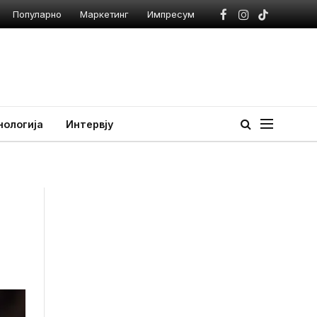
Популарно
Маркетинг
Импресум
Facebook
Instagram
TikTok
нологија
Интервју