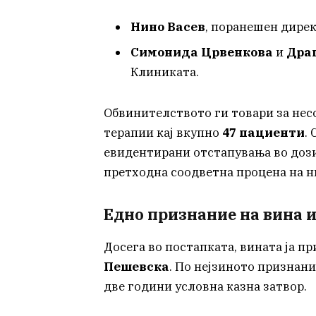
Нино Васев
, поранешен дирек
Симонида Црвенкова
и
Дра
Клиниката.
Обвинителството ги товари за нес
терапии кај вкупно
47 пациенти
.
евидентирани отстапувања во дози
претходна соодветна процена на н
Едно признание на вина и
Досега во постапката, вината ја 
Пешевска
. По нејзиното признание
две години условна казна затвор.