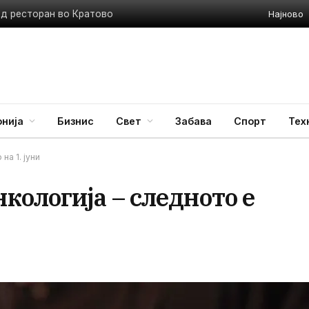
Најново
ед ресторан во Кратово
нија
Бизнис
Свет
Забава
Спорт
Тех
а 1. јуни
кологија – следното е