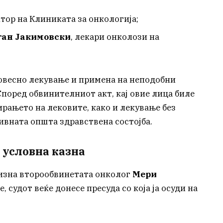
тор на Клиниката за онкологија;
ган Јакимовски
, лекари онколози на
овесно лекување и примена на неподобни
 Според обвинителниот акт, кај овие лица биле
рањето на лековите, како и лекување без
ивната општа здравствена состојба.
 условна казна
призна второобвинетата онколог
Мери
, судот веќе донесе пресуда со која ја осуди на