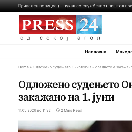
Приведен полицаец – пукал со службениот пиштол пр
Насловна
Македо
Home
»
Одложено судењето Онкологија – следното е закажано н
Одложено судењето Он
закажано на 1. јуни
11.05.2026 во 11:32
2 Mins Read