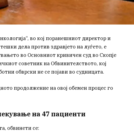
нкологија“, во кој поранешниот директор и
 тешки дела против здравјето на луѓето, е
вањето во Основниот кривичен суд во Скопје
ичкиот советник на Обвинителството, кој
отни обврски не се појави во судницата.
ното продолжение на овој обемен процес го
лекување на 47 пациенти
ста, обвинети се: