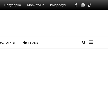
Популарно
Маркетинг
Импресум
Facebook
Instagram
TikTok
нологија
Интервју