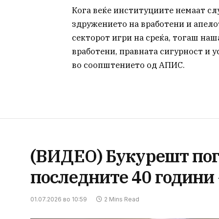
Кога веќе институциите немаат слу
здружението на вработени и апело
секторот игри на среќа, тогаш на
вработени, правната сигурност и у
во соопштението од АПИС.
(ВИДЕО) Букурешт пого
последните 40 години 
01.07.2026 во 10:59
2 Mins Read