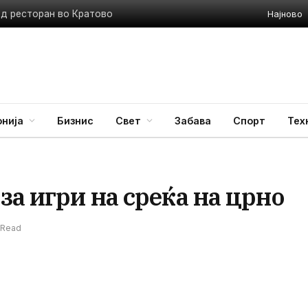
Најново
ед ресторан во Кратово
нија
Бизнис
Свет
Забава
Спорт
Тех
за игри на среќа на црно
 Read