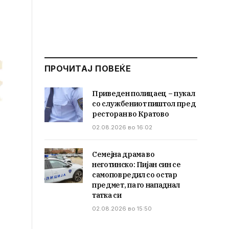
ПРОЧИТАЈ ПОВЕЌЕ
Приведен полицаец – пукал
со службениот пиштол пред
ресторан во Кратово
02.08.2026 во 16:02
Семејна драма во
неготинско: Пијан син се
самоповредил со остар
предмет, па го нападнал
татка си
02.08.2026 во 15:50