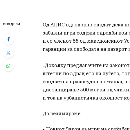
Од АПИС одговорно тврдат дека нов
СПОДЕЛИ
забавни игри содржи одредби кои 
и со членот 55 од македонскиот Ус
гаранции за слободата на пазарот
„Доколку предлагачите на законот 
штетни по здравјето на луѓето, то
соодветна правосудна постапка, а п
дистанцирање 500 метри од учили
и тоа на урбанистичка околност кој
Да резимираме:
• Новиот Закон за игри на среќабе