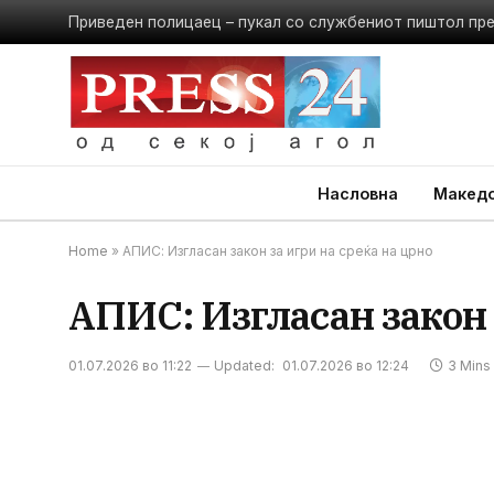
Приведен полицаец – пукал со службениот пиштол пр
Насловна
Македо
Home
»
АПИС: Изгласан закон за игри на среќа на црно
АПИС: Изгласан закон 
01.07.2026 во 11:22
Updated:
01.07.2026 во 12:24
3 Mins