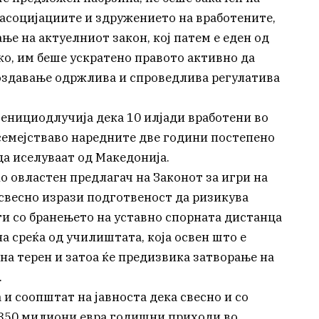
 асоцијациите и здружението на вработените,
ње на актуелниот закон, кој патем е еден од
ко, им беше ускратено правото активно да
создавање одржлива и спроведлива регулатива
енициодлучија дека 10 илјади вработени во
 семејстваво наредните две години постепено
да иселуваат од Македонија.
о овластен предлагач на Законот за игри на
есвесно изрази подготвеност да ризикува
и со бранењето на уставно спорната дистанца
на среќа од училиштата, која освен што е
на терен и затоа ќе предизвика затворање на
.
и соопштат на јавноста дека свесно и со
д350 милиони евра годишни приходи во