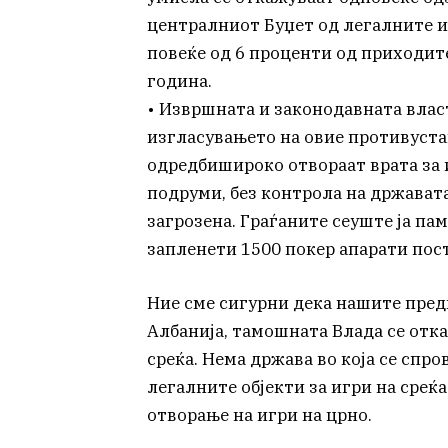
централниот Буџет од легалните игр
повеќе од 6 проценти од приходит
година.
• Извршната и законодавната власт
изгласувањето на овие противуст
одредбишироко отвораат врата за и
подруми, без контрола на држават
загрозена. Граѓаните сеуште ја па
запленети 1500 покер апарати пос
Ние сме сигурни дека нашите предв
Албанија, тамошната Влада се отк
среќа. Нема држава во која се спр
легалните објекти за игри на среќ
отворање на игри на црно.