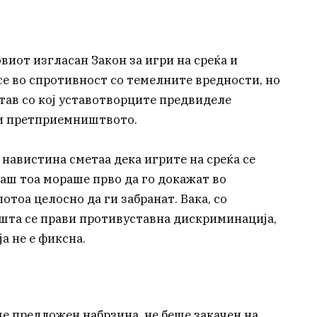
иот изгласан Закон за игри на среќа и
се во спротивност со темелните вредности, но
тав со кој уставотворците предвиделе
 и претприемништвото.
навистина сметаа дека игрите на среќа се
гаш тоа мораше прво да го докажат во
отоа целосно да ги забранат. Вака, со
шта се прави противуставна дискриминација,
а не е фиксна.
ше предложен набрзина, не беше закачен на