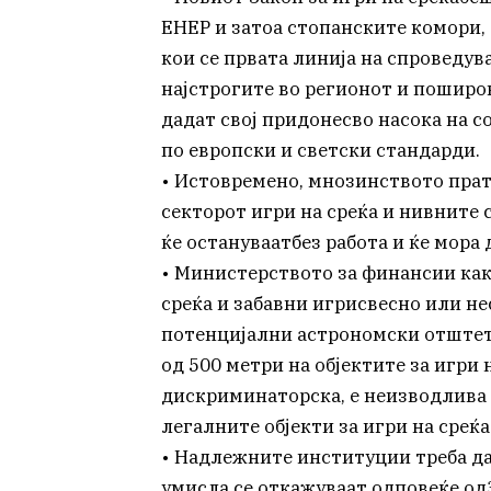
ЕНЕР и затоа стопанските комори,
кои се првата линија на спроведува
најстрогите во регионот и поширо
дадат свој придонесво насока на 
по европски и светски стандарди.
• Истовремено, мнозинството прат
секторот игри на среќа и нивните
ќе остануваатбез работа и ќе мора 
• Министерството за финансии как
среќа и забавни игрисвесно или н
потенцијални астрономски отштет
од 500 метри на објектите за игри 
дискриминаторска, е неизводлива 
легалните објекти за игри на среќа
• Надлежните институции треба да 
умисла се откажуваат одповеќе о