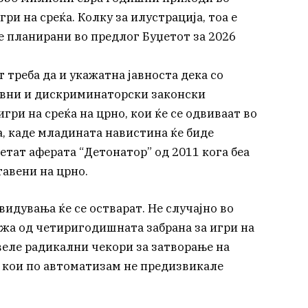
и на среќа. Колку за илустрација, тоа е
е планирани во предлог Буџетот за 2026
 треба да и укажатна јавноста дека со
авни и дискриминаторски законски
гри на среќа на црно, кои ќе се одвиваат во
а, каде младината навистина ќе биде
метат аферата “Детонатор” од 2011 кога беа
тавени на црно.
идувања ќе се остварат. Не случајно во
ажа од четиригодишната забрана за игри на
овеле радикални чекори за затворање на
а кои по автоматизам не предизвикале