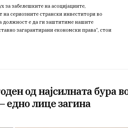
х за забелешките на асоцијациите,
т на сериозните странски инвеститори во
ша должност е да ги заштитиме нашите
ставно загарантирани економски права“, стои
ден од најсилната бура в
– едно лице загина