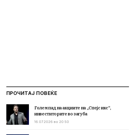
ПРОЧИТАЈ ПОВЕЌЕ
Голем пад на акциите на „Спејс икс“,
инвеститорите во загуба
16.07.2026 во 20:50