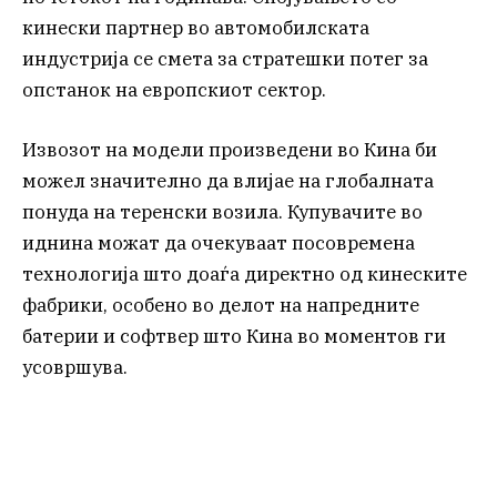
кинески партнер во автомобилската
индустрија се смета за стратешки потег за
опстанок на европскиот сектор.
Извозот на модели произведени во Кина би
можел значително да влијае на глобалната
понуда на теренски возила. Купувачите во
иднина можат да очекуваат посовремена
технологија што доаѓа директно од кинеските
фабрики, особено во делот на напредните
батерии и софтвер што Кина во моментов ги
усовршува.