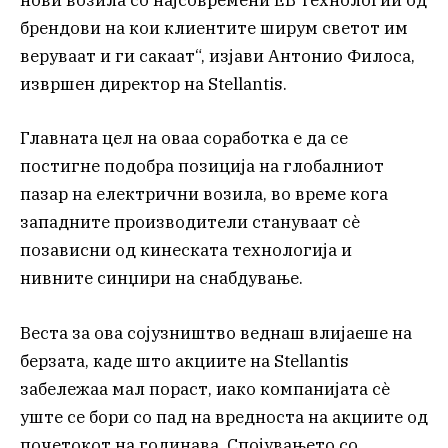
нови возила со најсовремени ЕВ технологии од
брендови на кои клиентите ширум светот им
веруваат и ги сакаат“, изјави Антонио Филоса,
извршен директор на Stellantis.
Главната цел на оваа соработка е да се
постигне подобра позиција на глобалниот
пазар на електрични возила, во време кога
западните производители стануваат сè
позависни од кинеската технологија и
нивните синџири на снабдување.
Веста за ова сојузништво веднаш влијаеше на
берзата, каде што акциите на Stellantis
забележаа мал пораст, иако компанијата сè
уште се бори со пад на вредноста на акциите од
почетокот на годинава. Спојувањето со