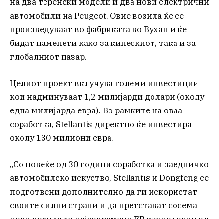
на два теренски модели и два нови електрични
автомобили на Peugeot. Овие возила ќе се
произведуваат во фабриката во Вухан и ќе
бидат наменети како за кинескиот, така и за
глобалниот пазар.
Целиот проект вклучува големи инвестиции
кои надминуваат 1,2 милијарди долари (околу
една милијарда евра). Во рамките на оваа
соработка, Stellantis директно ќе инвестира
околу 130 милиони евра.
„Со повеќе од 30 години соработка и заедничко
автомобилско искуство, Stellantis и Dongfeng се
подготвени дополнително да ги искористат
своите силни страни и да претстават сосема