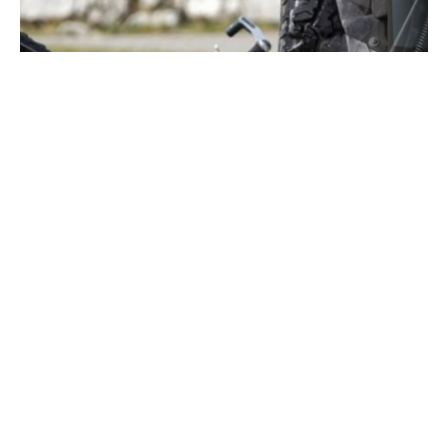
ФОТО: МВР
Вчера во 16:10 часот во СВР Скопје е пријавено
дека на ул.„Коце Металец“ во Скопје, патничко
возило „сеат“ со скопски регистарски ознаки,
управувано од А.П.(20) од Скопје, удрило во
велосипед управуван од 13-годишник од