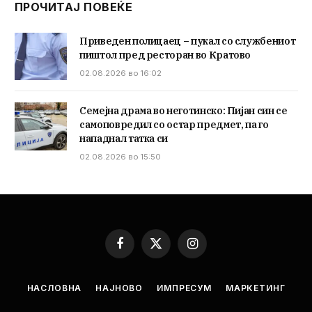
ПРОЧИТАЈ ПОВЕЌЕ
Приведен полицаец – пукал со службениот
пиштол пред ресторан во Кратово
02.08.2026 во 16:02
Семејна драма во неготинско: Пијан син се
самоповредил со остар предмет, па го
нападнал татка си
02.08.2026 во 15:50
Facebook
X
Instagram
(Twitter)
НАСЛОВНА
НАЈНОВО
ИМПРЕСУМ
МАРКЕТИНГ