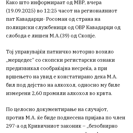
Како што информираат од МВР, вчера
(19.09.2025) во 12:25 часот на регионалниот
пат Кавадарци- Росоман од страна на
полициски службеници од ОВР Кавадарци од
слобода е лишен М.А.(39) од Скопје.
Тој управувајќи патничко моторно возило
„мерцедес“ со скопски регистарски ознаки
предизвикал сообраќајна несреќа, а при
вршењето на увид е констатирано дека М.А.
бил под дејство на алкохол, односно му биле
измерени 2,60 промили алкохол во крвта.
По целосно документирање на случајот,
против М.А. ќе биде поднесена пријава по член
297-а од Кривичниот законик – „безобѕирно