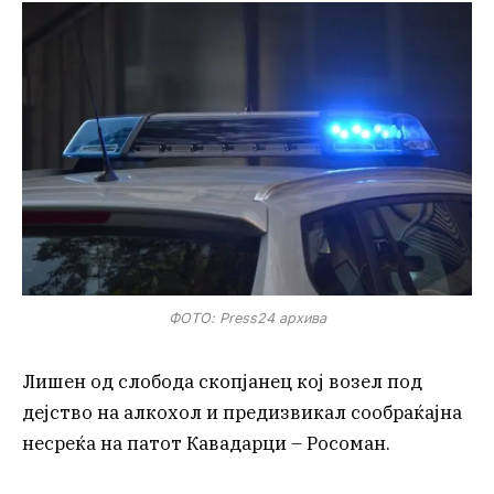
ФОТО: Press24 архива
Лишен од слобода скопјанец кој возел под
дејство на алкохол и предизвикал сообраќајна
несреќа на патот Кавадарци – Росоман.