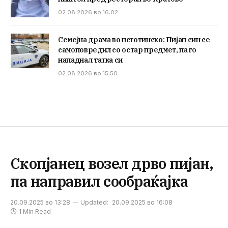
02.08.2026 во 16:02
Семејна драма во неготинско: Пијан син се
самоповредил со остар предмет, па го
нападнал татка си
02.08.2026 во 15:50
Скопјанец возел дрво пијан,
па направил сообраќајка
20.09.2025 во 13:28
Updated:
20.09.2025 во 16:08
1 Min Read