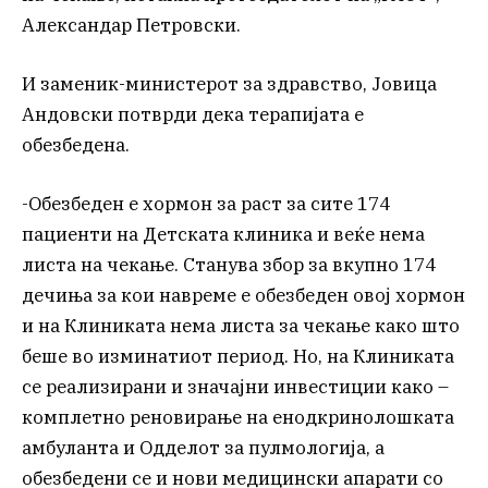
Александар Петровски.
И заменик-министерот за здравство, Јовица
Андовски потврди дека терапијата е
обезбедена.
-Обезбеден е хормон за раст за сите 174
пациенти на Детската клиника и веќе нема
листа на чекање. Станува збор за вкупно 174
дечиња за кои навреме е обезбеден овој хормон
и на Клиниката нема листа за чекање како што
беше во изминатиот период. Но, на Клиниката
се реализирани и значајни инвестиции како –
комплетно реновирање на енодкринолошката
амбуланта и Одделот за пулмологија, а
обезбедени се и нови медицински апарати со