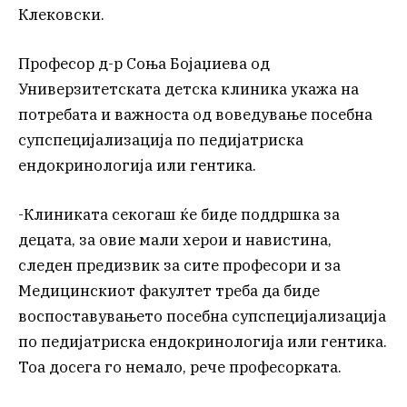
Клековски.
Професор д-р Соња Бојаџиева од
Универзитетската детска клиника укажа на
потребата и важноста од воведување посебна
супспецијализација по педијатриска
ендокринологија или гентика.
-Клиниката секогаш ќе биде поддршка за
децата, за овие мали херои и навистина,
следен предизвик за сите професори и за
Медицинскиот факултет треба да биде
воспоставувањето посебна супспецијализација
по педијатриска ендокринологија или гентика.
Тоа досега го немало, рече професорката.