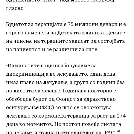
гласно“.
Буџетот за терапијата е 75 милиони денари и е
строго наменски за Детската клиника. Цените
на чинење на терапиите зависат од состојбата
на пациентот и се различни за сите.
-Изминатите години зборувавме за
дискриминација во лекувањето, едни деца
имаа право на лекување, а други со години беа
на листата за чекање. Годинава повторно е
обезбеден буџет од Фондот за здравствено
осигурување (ФЗО) со што се овозможува
лекување со хормонска терапија за раст на 174
деца во моментов. Не постои повеќе листата
на чекање, истакна претседателот на „РАСТ“,