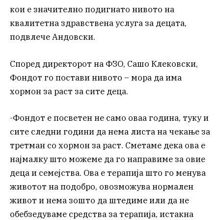
кои е значително подигнато нивото на
квалитетна здравствена услуга за децата,
подвлече Андовски.
Според директорот на ФЗО, Сашо Клековски,
Фондот го постави нивото – мора да има
хормон за раст за сите деца.
-Фондот е посветен не само оваа година, туку и
сите следни години да нема листа на чекање за
третман со хормон за раст. Сметаме дека ова е
најмалку што можеме да го направиме за овие
деца и семејства. Ова е терапија што го менува
животот на подобро, овозможува нормален
живот и нема зошто да штедиме или да не
обебзедуваме средства за терапија, истакна