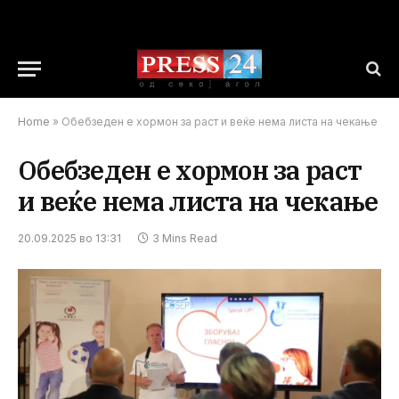
Home
»
Обебзеден е хормон за раст и веќе нема листа на чекање
Обебзеден е хормон за раст
и веќе нема листа на чекање
20.09.2025 во 13:31
3 Mins Read