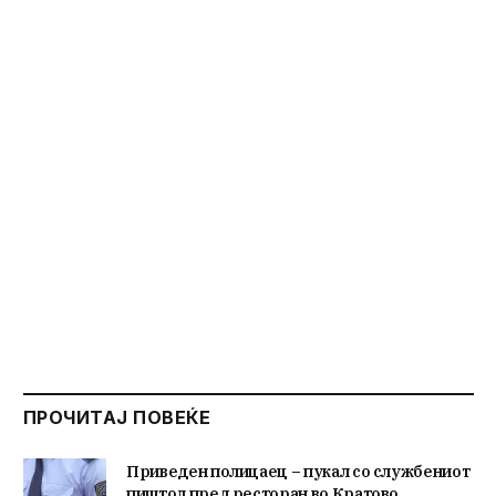
ПРОЧИТАЈ ПОВЕЌЕ
Приведен полицаец – пукал со службениот
пиштол пред ресторан во Кратово