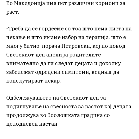
Во Македонија има пет различни хормони за
раст.
-Треба да се гордееме со тоа што нема листа на
чекање и што имаме избор на терапија, што е
многу битно, порача Петровски, кој по повод
Светскиот ден апелира родителите
внимателно да ги следат децата и доколку
забележат одредени симптоми, веднаш да
конслутираат лекар.
Одбележувањето на Светскиот ден за
подигнување на свесноста за растот кај децата
продолжува во Зоолошката градина со
целодневен настан.