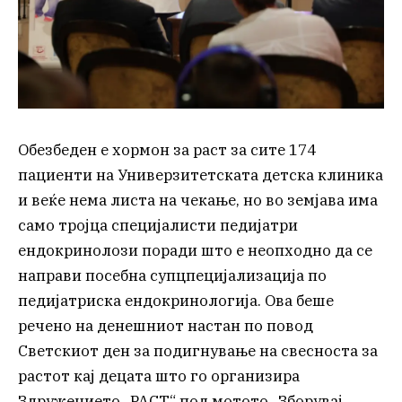
Обезбеден е хормон за раст за сите 174
пациенти на Универзитетската детска клиника
и веќе нема листа на чекање, но во земјава има
само тројца специјалисти педијатри
ендокринолози поради што е неопходно да се
направи посебна супцпецијализација по
педијатриска ендокринологија. Ова беше
речено на денешниот настан по повод
Светскиот ден за подигнување на свесноста за
растот кај децата што го организира
Здружението „РАСТ“ под мотото „Зборувај