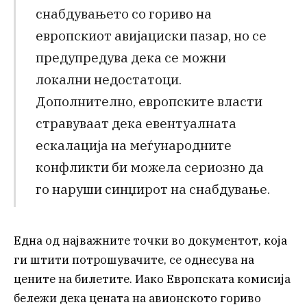
снабдувањето со гориво на
европскиот авијациски пазар, но се
предупредува дека се можни
локални недостатоци.
Дополнително, европските власти
стравуваат дека евентуалната
ескалација на меѓународните
конфликти би можела сериозно да
го наруши синџирот на снабдување.
Една од најважните точки во документот, која
ги штити потрошувачите, се однесува на
цените на билетите. Иако Европската комисија
бележи дека цената на авионското гориво