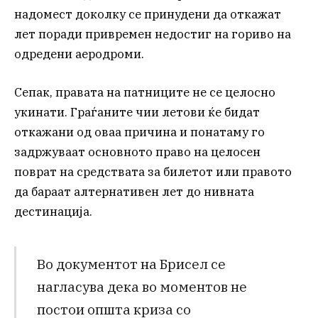
надомест доколку се принудени да откажат
лет поради привремен недостиг на гориво на
одредени аеродроми.
Сепак, правата на патниците не се целосно
укинати. Граѓаните чии летови ќе бидат
откажани од оваа причина и понатаму го
задржуваат основното право на целосен
поврат на средствата за билетот или правото
да бараат алтернативен лет до нивната
дестинација.
Во документот на Брисел се
нагласува дека во моментов не
постои општа криза со