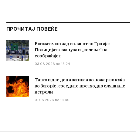
ПРОЧИТАЈ ПОВЕЌЕ
Внимателно зад воланот во Грција:
Полицијата казнува и „кочење“ на
сообраќајот
03.08.2026 во 13:24
Татко и две деца загинаа во пожар во куќа
во Загорје, соседите претходно слушнале
истрели
01.08.2026 во 13:40