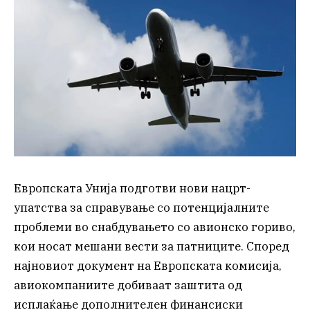
Европската Унија подготви нови нацрт-
упатства за справување со потенцијалните
проблеми во снабдувањето со авионско гориво,
кои носат мешани вести за патниците. Според
најновиот документ на Европската комисија,
авиокомпаниите добиваат заштита од
исплаќање дополнителен финансиски