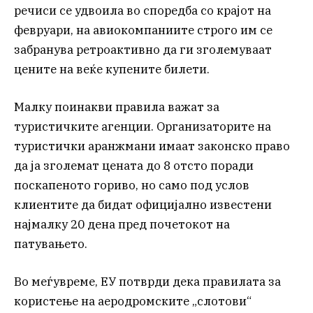
речиси се удвоила во споредба со крајот на
февруари, на авиокомпаниите строго им се
забранува ретроактивно да ги зголемуваат
цените на веќе купените билети.
Малку поинакви правила важат за
туристичките агенции. Организаторите на
туристички аранжмани имаат законско право
да ја зголемат цената до 8 отсто поради
поскапеното гориво, но само под услов
клиентите да бидат официјално известени
најмалку 20 дена пред почетокот на
патувањето.
Во меѓувреме, ЕУ потврди дека правилата за
користење на аеродромските „слотови“