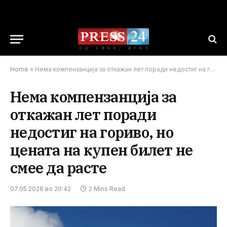
Home
»
Нема компензанција за откажан лет поради недостиг на гориво, но цената на купен билет не смее да расте
Нема компензанција за
откажан лет поради
недостиг на гориво, но
цената на купен билет не
смее да расте
07.05.2026 во 20:42
2 Mins Read