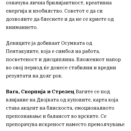
означува лична брилијантност, креативна
енергија и изобилство. Советот е да си
дозволите да блеснете и да не се криете од
вниманието.
Девиците ја добиваат Осумката од
Пентакулите, која е симбол на работа,
посветеност и дисциплина. Вложениот напор
во овој период ќе донесе стабилни и вредни
резултати на долг рок.
Вага, Скорпија и Стрелец
Вагите се под
влијание на Двојката од куповите, карта која
става акцент на блискоста, емоционалното
препознавање и балансот во врските. Се
препорачува искреност наместо премолчување