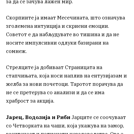
за да се зачува лажен мир.
Скорпиите ја имаат Месечината, што означува
зголемена интуиција и скриени емоции.
Советот е да набљудувате во тишина и да не
носите импулсивни одлуки базирани на
сомнеж.
Стрелците ја добиваат Страницата на
стапчињата, која носи наплив на ентузијазам и
желба за нови почетоци. Таротот порачува да
не се претерува со анализи и да се има
храброст за акција.
Јарец, Водолија и Риби
Јарците се соочуваат
со Четворката на чаши, која укажува на замор,
заситеност и потиснати незадоволства. Ова е