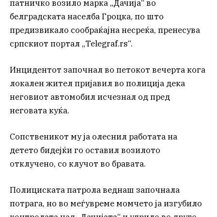
патничко возило марка „Дачија“ во
белградската населба Гроцка, по што
предизвикало сообраќајна несреќа, пренесува
српскиот портал „Telegraf.rs“.
Инцидентот започнал во петокот вечерта кога
локален жител пријавил во полиција дека
неговиот автомобил исчезнал од пред
неговата куќа.
Сопственикот му ја олеснил работата на
детето бидејќи го оставил возилото
отклучено, со клучот во бравата.
Полициската патрола веднаш започнала
потрага, но во меѓувреме момчето ја изгубило