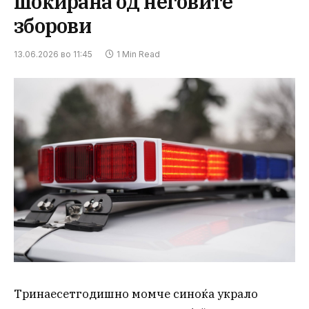
шокирана од неговите
зборови
13.06.2026 во 11:45
1 Min Read
Тринаесетгодишно момче синоќа украло