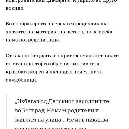
контролата над „Дачијата“ и удрило во друго
возило.
Во сообраќајната несреќа е предизвикана
значителна материјална штета, но за среќа
нема повредени лица.
Откако полицијата го привела малолетникот
во станица, тој го објаснил мотивот за
кражбата кој ги изненадил присутните
службеници.
„Избегав од Детскиот засолниште
во Белград. Немам родители и
живеам на улица… Немав никаква
зла намера, само го видов