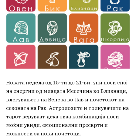
Новата недела од 15-ти до 21-ви јуни носи спој
на енергии од младата Месечина во Близнаци,
влегувањето на Венера во Лав и почетокот на
сезоната на Рак. Астролозите и толкувачите на
тарот веруваат дека оваа комбинација носи
моќни увиди, емоционални пресврти и
можности за нови почетоци.