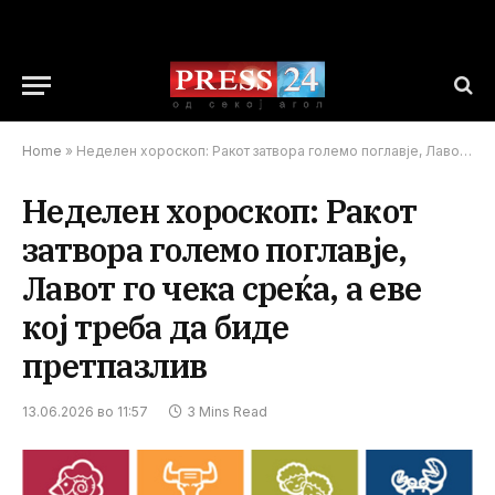
Home
»
Неделен хороскоп: Ракот затвора големо поглавје, Лавот го чека среќа, а еве кој треба да биде претпазлив
Неделен хороскоп: Ракот
затвора големо поглавје,
Лавот го чека среќа, а еве
кој треба да биде
претпазлив
13.06.2026 во 11:57
3 Mins Read