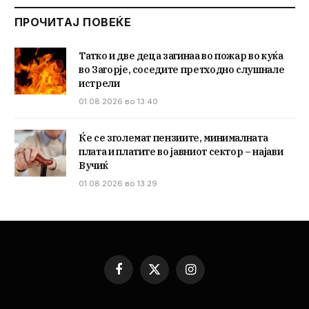
ПРОЧИТАЈ ПОВЕЌЕ
Татко и две деца загинаа во пожар во куќа
во Загорје, соседите претходно слушнале
истрели
01.08.2026 во 13:40
Ќе се зголемат пензиите, минималната
плата и платите во јавниот сектор – најави
Вучиќ
01.08.2026 во 13:29
Facebook
X
Instagram
(Twitter)