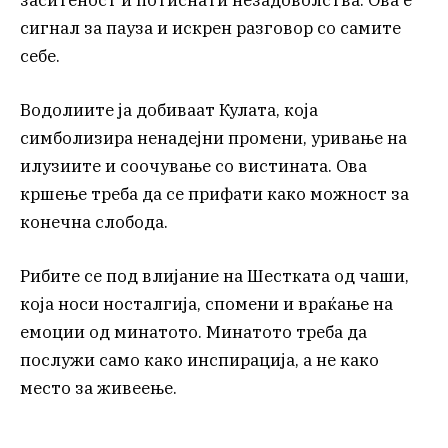
сигнал за пауза и искрен разговор со самите
себе.
Водолиите ја добиваат Кулата, која
симболизира ненадејни промени, уривање на
илузиите и соочување со вистината. Ова
кршење треба да се прифати како можност за
конечна слобода.
Рибите се под влијание на Шестката од чаши,
која носи носталгија, спомени и враќање на
емоции од минатото. Минатото треба да
послужи само како инспирација, а не како
место за живеење.