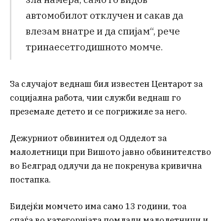
автомобилот отклучен и сакав да
влезам внатре и да спијам“, рече
тринаесетгодишното момче.
За случајот веднаш бил известен Центарот за
социјална работа, чии служби веднаш го
преземале детето и се погрижиле за него.
Дежурниот обвинител од Одделот за
малолетници при Вишото јавно обвинителство
во Белград одлучи да не покренува кривична
постапка.
Бидејќи момчето има само 13 години, тоа
спаѓа во категоријата помлади малолетници и