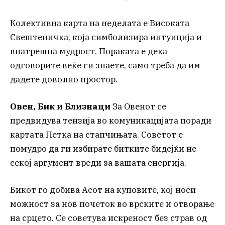
Колективна карта на неделата е Високата
Свештеничка, која симболизира интуиција и
внатрешна мудрост. Пораката е дека
одговорите веќе ги знаете, само треба да им
дадете доволно простор.
Овен, Бик и Близнаци
За Овенот се
предвидува тензија во комуникацијата поради
картата Петка на стапчињата. Советот е
помудро да ги избирате битките бидејќи не
секој аргумент вреди за вашата енергија.
Бикот го добива Асот на куповите, кој носи
можност за нов почеток во врските и отворање
на срцето. Се советува искреност без страв од