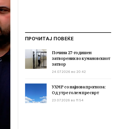
ПРОЧИТАЈ ПОВЕЌЕ
Почина 27-годишен
затвореник во кумановскиот
затвор
24.07.2026 во 20:42
УХМР со најнова прогноза:
Од утре голем пресврт
23.07.2026 во 11:54