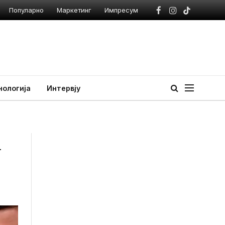
Популарно
Маркетинг
Импресум
Facebook
Instagram
TikTok
нологија
Интервју
а