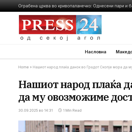
Ограбена црква во кривопаланечко: Однесени пари и б
Насловна
Македо
Home
»
Нашиот народ плаќа данок во Градот Скопје мора да 
Нашиот народ плаќа да
да му овозможиме дос
30.09.2025 во 14:31
1 Min Read