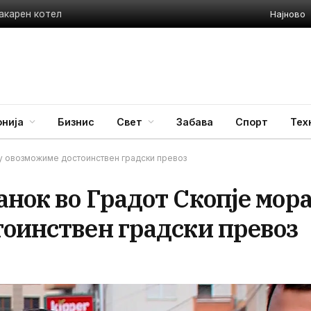
Најново
акарен котел
нија
Бизнис
Свет
Забава
Спорт
Тех
му овозможиме достоинствен градски превоз
нок во Градот Скопје мор
тоинствен градски превоз