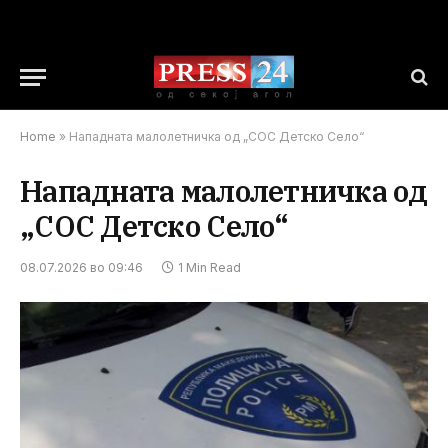
Home
»
Нападната малолетничка од „СОС Детско Село“
Нападната малолетничка од
„СОС Детско Село“
08.07.2026 во 09:46
1 Min Read