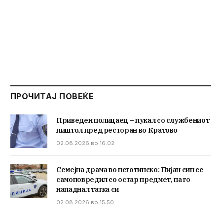
ПРОЧИТАЈ ПОВЕЌЕ
Приведен полицаец – пукал со службениот
пиштол пред ресторан во Кратово
02.08.2026 во 16:02
Семејна драма во неготинско: Пијан син се
самоповредил со остар предмет, па го
нападнал татка си
02.08.2026 во 15:50