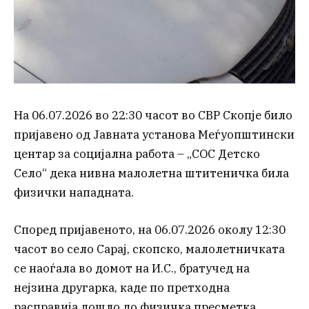
На 06.07.2026 во 22:30 часот во СВР Скопје било
пријавено од Јавната установа Меѓуопштински
центар за социјална работа – „СОС Детско
Село“ дека нивна малолетна штитеничка била
физички нападната.
Според пријавеното, на 06.07.2026 околу 12:30
часот во село Сарај, скопско, малолетничката
се наоѓала во домот на И.С., братучед на
нејзина другарка, каде по претходна
расправија дошло до физичка пресметка.