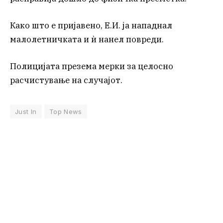
Како што е пријавено, Е.И. ја нападнал
малолетничката и ѝ нанел повреди.
Полицијата презема мерки за целосно
расчистување на случајот.
Just In
Top News