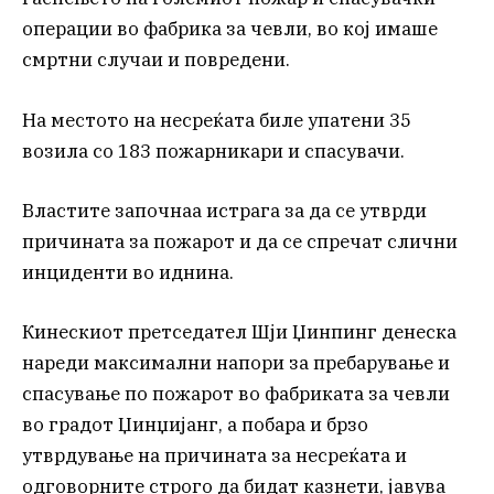
операции во фабрика за чевли, во кој имаше
смртни случаи и повредени.
На местото на несреќата биле упатени 35
возила со 183 пожарникари и спасувачи.
Властите започнаа истрага за да се утврди
причината за пожарот и да се спречат слични
инциденти во иднина.
Кинескиот претседател Шји Џинпинг денеска
нареди максимални напори за пребарување и
спасување по пожарот во фабриката за чевли
во градот Џинџијанг, а побара и брзо
утврдување на причината за несреќата и
одговорните строго да бидат казнети, јавува