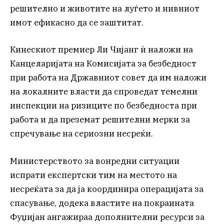
решително и животите на луѓето и нивниот
имот ефикасно да се заштитат.
Кинескиот премиер Ли Чијанг ѝ наложи на
Канцеларијата на Комисијата за безбедност
при работа на Државниот совет да им наложи
на локалните власти да спроведат темелни
инспекции на ризиците по безбедноста при
работа и да преземат решителни мерки за
спречување на сериозни несреќи.
Министерството за вонредни ситуации
испрати експертски тим на местото на
несреќата за да ја координира операцијата за
спасување, додека властите на покраината
Фуџијан ангажираа дополнителни ресурси за