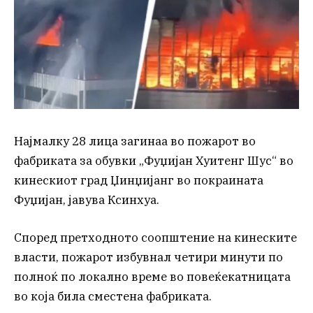
Најмалку 28 лица загинаа во пожарот во
фабриката за обувки „Фуџијан Хуитенг Шус“ во
кинескиот град Џинџијанг во покраината
Фуџијан, јавува Ксинхуа.
Според претходното соопштение на кинеските
власти, пожарот избувнал четири минути по
полноќ по локално време во повеќекатницата
во која била сместена фабриката.