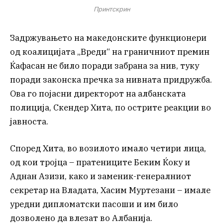
Принтскрин
Задржувањето на македонските функционери
од коалицијата „Вреди“ на граничниот премин
Ќафасан не било поради забрана за нив, туку
поради законска пречка за нивната придружба.
Ова го појасни директорот на албанската
полиција, Скендер Хита, по острите реакции во
јавноста.
Според Хита, во возилото имало четири лица,
од кои тројца – пратениците Беким Ќоку и
Аднан Азизи, како и заменик-генералниот
секретар на Владата, Хасим Муртезани – имале
уредни дипломатски пасоши и им било
дозволено да влезат во Албанија.