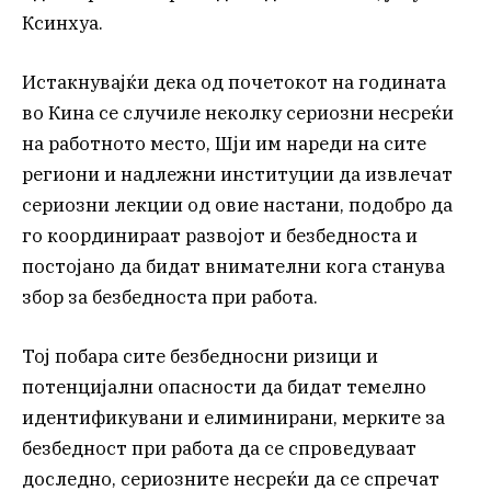
Ксинхуа.
Истакнувајќи дека од почетокот на годината
во Кина се случиле неколку сериозни несреќи
на работното место, Шји им нареди на сите
региони и надлежни институции да извлечат
сериозни лекции од овие настани, подобро да
го координираат развојот и безбедноста и
постојано да бидат внимателни кога станува
збор за безбедноста при работа.
Тој побара сите безбедносни ризици и
потенцијални опасности да бидат темелно
идентификувани и елиминирани, мерките за
безбедност при работа да се спроведуваат
доследно, сериозните несреќи да се спречат