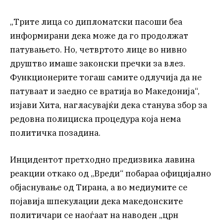
„Трите лица со дипломатски пасоши беа
информирани дека може да го продолжат
патувањето. Но, четвртото лице во нивно
друштво имаше законски пречки за влез.
Функционерите тогаш самите одлучија да не
патуваат и заедно се вратија во Македонија“,
изјави Хита, нагласувајќи дека станува збор за
редовна полициска процедура која нема
политичка позадина.
Инцидентот претходно предизвика лавина
реакции откако од „Вреди“ побараа официјално
објаснување од Тирана, а во медиумите се
појавија шпекулации дека македонските
политичари се наоѓаат на наводен „црн