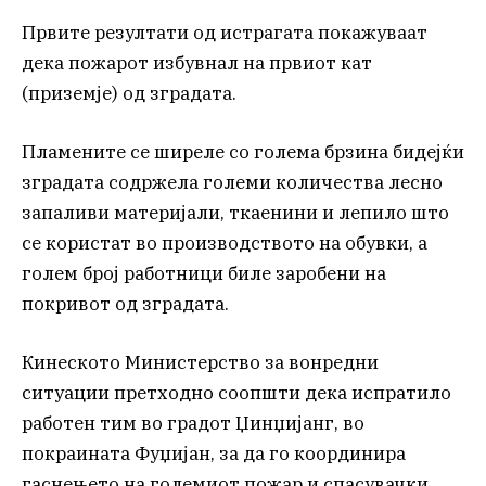
Првите резултати од истрагата покажуваат
дека пожарот избувнал на првиот кат
(приземје) од зградата.
Пламените се ширеле со голема брзина бидејќи
зградата содржела големи количества лесно
запаливи материјали, ткаенини и лепило што
се користат во производството на обувки, а
голем број работници биле заробени на
покривот од зградата.
Кинеското Министерство за вонредни
ситуации претходно соопшти дека испратило
работен тим во градот Џинџијанг, во
покраината Фуџијан, за да го координира
гаснењето на големиот пожар и спасувачки