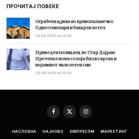
ПРОЧИТАЈ ПОВЕЌЕ
Ограбена црква во кривопаланечко:
Однесени пари и бакарен котел
03.08.2026 во 15:55
Приведен полицаец во Стар Дојран:
Претепал жена со која бил во врска и
нејзиниот малолетен син
03.08.2026 во 15:39
Facebook
X
Instagram
(Twitter)
НАСЛОВНА
НАЈНОВО
ИМПРЕСУМ
МАРКЕТИНГ