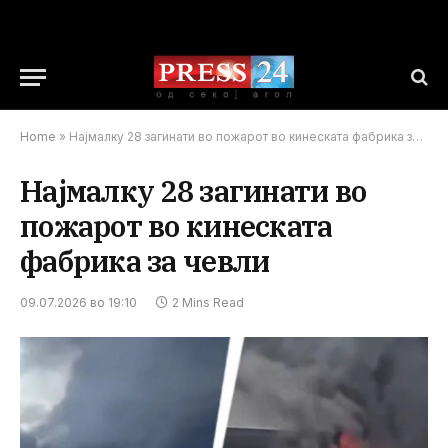
Home
»
Најмалку 28 загинати во пожарот во кинеската фабрика за чевли
Најмалку 28 загинати во
пожарот во кинеската
фабрика за чевли
09.07.2026 во 19:10
2 Mins Read