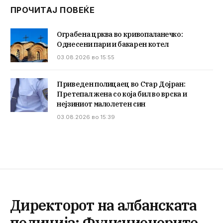
ПРОЧИТАЈ ПОВЕЌЕ
Ограбена црква во кривопаланечко:
Однесени пари и бакарен котел
03.08.2026 во 15:55
Приведен полицаец во Стар Дојран:
Претепал жена со која бил во врска и
нејзиниот малолетен син
03.08.2026 во 15:39
Директорот на албанската
полиција: Функционерите