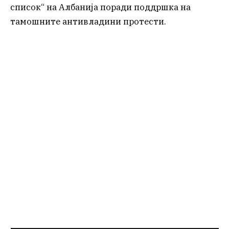
список“ на Албанија поради поддршка на
тамошните антивладини протести.