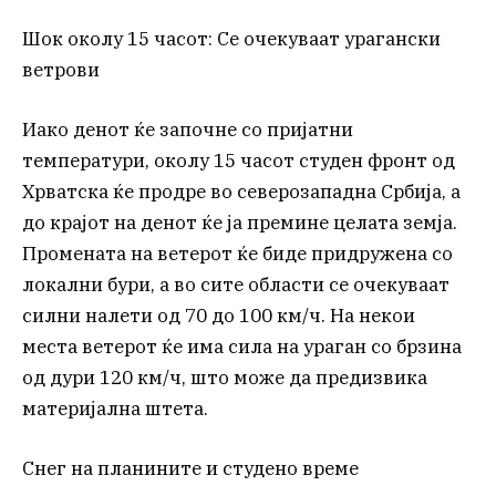
Шок околу 15 часот: Се очекуваат урагански
ветрови
Иако денот ќе започне со пријатни
температури, околу 15 часот студен фронт од
Хрватска ќе продре во северозападна Србија, а
до крајот на денот ќе ја премине целата земја.
Промената на ветерот ќе биде придружена со
локални бури, а во сите области се очекуваат
силни налети од 70 до 100 км/ч. На некои
места ветерот ќе има сила на ураган со брзина
од дури 120 км/ч, што може да предизвика
материјална штета.
Снег на планините и студено време