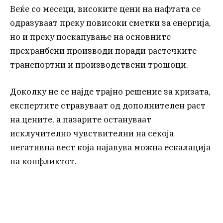
Веќе со месеци, високите цени на нафтата се
одразуваат преку повисоки сметки за енергија,
но и преку поскапување на основните
прехранбени производи поради растечките
транспортни и производствени трошоци.
Доколку не се најде трајно решение за кризата,
експертите стравуваат од дополнителен раст
на цените, а пазарите остануваат
исклучително чувствителни на секоја
негативна вест која најавува можна ескалација
на конфликтот.