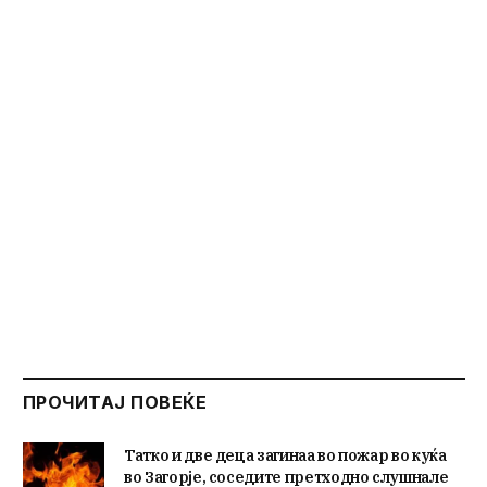
ПРОЧИТАЈ ПОВЕЌЕ
Татко и две деца загинаа во пожар во куќа
во Загорје, соседите претходно слушнале