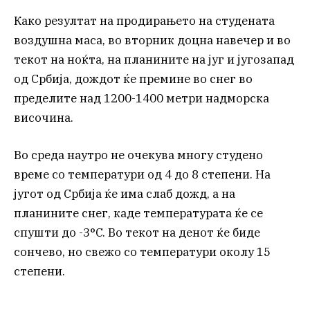
Како резултат на продирањето на студената
воздушна маса, во вторник доцна навечер и во
текот на ноќта, на планините на југ и југозапад
од Србија, дождот ќе премине во снег во
пределите над 1200-1400 метри надморска
височина.
Во среда наутро не очекува многу студено
време со температури од 4 до 8 степени. На
југот од Србија ќе има слаб дожд, а на
планините снег, каде температурата ќе се
спушти до -3°C. Во текот на денот ќе биде
сончево, но свежо со температури околу 15
степени.