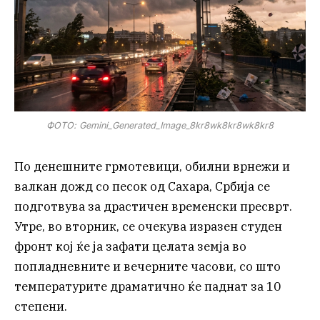
ФОТО: Gemini_Generated_Image_8kr8wk8kr8wk8kr8
По денешните грмотевици, обилни врнежи и
валкан дожд со песок од Сахара, Србија се
подготвува за драстичен временски пресврт.
Утре, во вторник, се очекува изразен студен
фронт кој ќе ја зафати целата земја во
попладневните и вечерните часови, со што
температурите драматично ќе паднат за 10
степени.