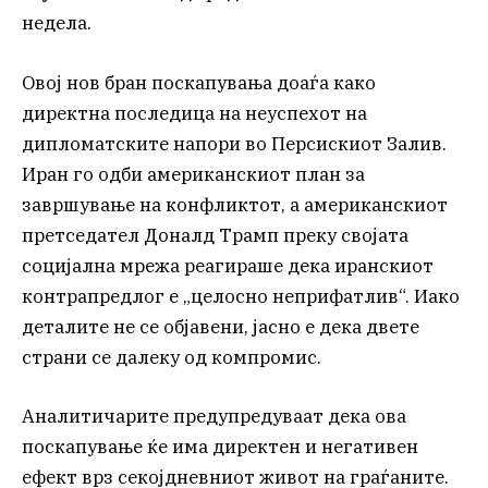
недела.
Овој нов бран поскапувања доаѓа како
директна последица на неуспехот на
дипломатските напори во Персискиот Залив.
Иран го одби американскиот план за
завршување на конфликтот, а американскиот
претседател Доналд Трамп преку својата
социјална мрежа реагираше дека иранскиот
контрапредлог е „целосно неприфатлив“. Иако
деталите не се објавени, јасно е дека двете
страни се далеку од компромис.
Аналитичарите предупредуваат дека ова
поскапување ќе има директен и негативен
ефект врз секојдневниот живот на граѓаните.