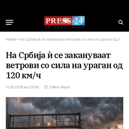
Home
»
На Србија ѝ се закануваат ветрови со сила на ураган од 120 км/ч
На Србија ѝ се закануваат
ветрови со сила на ураган од
120 км/ч
11.05.2026 во 23:56
2 Mins Read