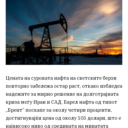
Цената на суровата нафта на светските берзи
повторно забележа остар раст, откако избледеа
надежите за мирно решение на долготрајната
криза меѓу Иран и САД. Барел нафта од типот
„Брент“ поскапе за околу четири проценти,
достигнувајќи цена од околу 105 долари, што е
највисоко ниво од средината на минатата