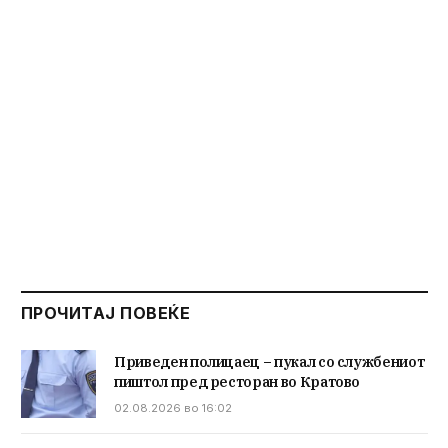
ПРОЧИТАЈ ПОВЕЌЕ
Приведен полицаец – пукал со службениот
пиштол пред ресторан во Кратово
02.08.2026 во 16:02