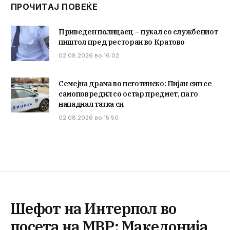
ПРОЧИТАЈ ПОВЕЌЕ
Приведен полицаец – пукал со службениот
пиштол пред ресторан во Кратово
02.08.2026 во 16:02
Семејна драма во неготинско: Пијан син се
самоповредил со остар предмет, па го
нападнал татка си
02.08.2026 во 15:50
Шефот на Интерпол во
посета на МВР: Македонија