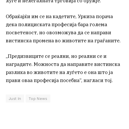
луѓе и нелегалната трговија со оружје.
Обраќајќи им се на кадетите, Уркиза порача
дека полициската професија бара голема
посветеност, но овозможува да се направи
вистинска промена во животите на граѓаните.
„Предизвиците се реални, но реални се и
наградите. Можноста да направите вистинска
разлика во животите на луѓето е она што ја
прави оваа професија посебна“, нагласи тој.
Just In
Top News