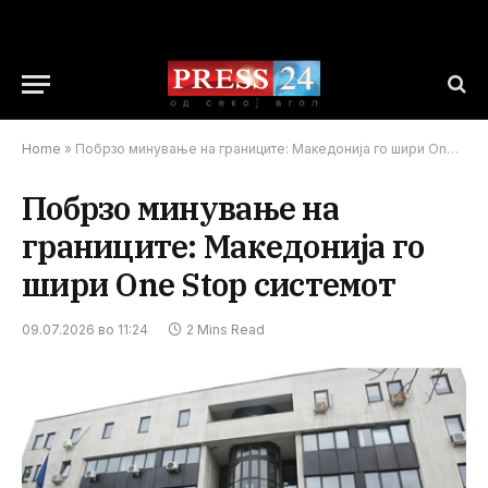
Home
»
Побрзо минување на границите: Македонија го шири One Stop системот
Побрзо минување на
границите: Македонија го
шири One Stop системот
09.07.2026 во 11:24
2 Mins Read