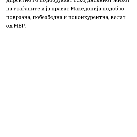
директно го подобруваат секојдневниот живот
на граѓаните и ја прават Македонија подобро
поврзана, побезбедна и поконкурентна, велат
од МВР.