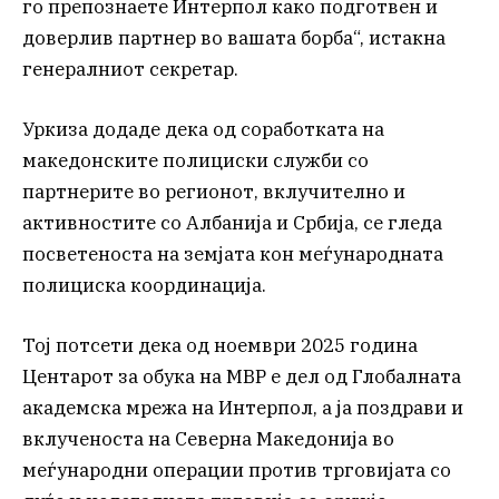
го препознаете Интерпол како подготвен и
доверлив партнер во вашата борба“, истакна
генералниот секретар.
Уркиза додаде дека од соработката на
македонските полициски служби со
партнерите во регионот, вклучително и
активностите со Албанија и Србија, се гледа
посветеноста на земјата кон меѓународната
полициска координација.
Тој потсети дека од ноември 2025 година
Центарот за обука на МВР е дел од Глобалната
академска мрежа на Интерпол, а ја поздрави и
вклученоста на Северна Македонија во
меѓународни операции против трговијата со