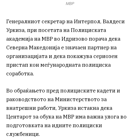
МВР
Генералниот секретар на Интерпол, Валдеси
Уркиза, при посетата на Полициската
академија на МВР во Идризово порача дека
Северна Македонија е значаен партнер на
организацијата и дека покажува сериозен
пристап кон меѓународната полициска
соработка.
Во обраќањето пред полициските кадети и
раководството на Министерството за
внатрешни работи, Уркиза истакна дека
Центарот за обука на МВР има важна улога во
подготовката на идните полициски
службеници.