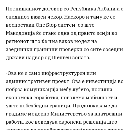
Потпишаниот договор со Република Албанија е
следниот важен чекор. Наскоро и таму ќе се
воспостави One Stop систем, со што
Македонија ќе стане една од првите земји во
регионот што ќе има ваков модел на
заеднички гранични проверки со сите соседни
држави надвор од Шенген зоната.
-Ова не е само инфраструктурен или
административен проект. Ова е инвестиција во
побрза комуникација меѓу луѓето, посилна
економска соработка, поголема мобилност и
уште побезбедни граници. Продолжуваме да
градиме модерно Министерство за внатрешни
работи, кое воведува европски решенија што