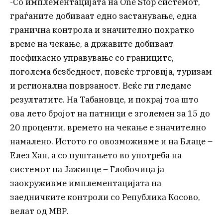
-Со имплементацијата на One Stop системот,
граѓаните добиваат едно застанување, една
гранична контрола и значително пократко
време на чекање, а државите добиваат
поефикасно управување со границите,
поголема безбедност, повеќе трговија, туризам
и регионална поврзаност. Веќе ги гледаме
резултатите. На Табановце, и покрај тоа што
ова лето бројот на патници е зголемен за 15 до
20 проценти, времето на чекање е значително
намалено. Истото го овозможивме и на Блаце –
Елез Хан, а со пуштањето во употреба на
системот на Јажинце – Глобочица ја
заокруживме имплементацијата на
заедничките контроли со Република Косово,
велат од МВР.