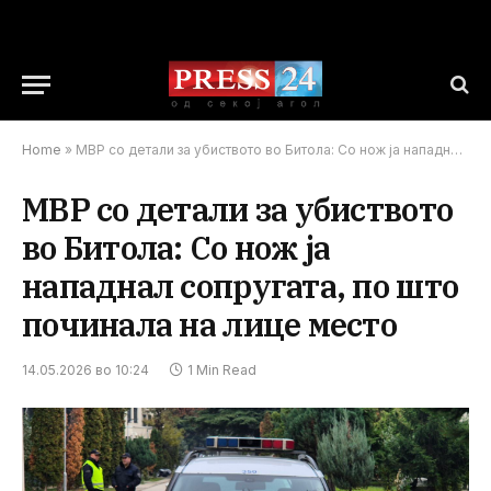
Home
»
МВР со детали за убиството во Битола: Со нож ја нападнал сопругата, по што починала на лице место
МВР со детали за убиството
во Битола: Со нож ја
нападнал сопругата, по што
починала на лице место
14.05.2026 во 10:24
1 Min Read