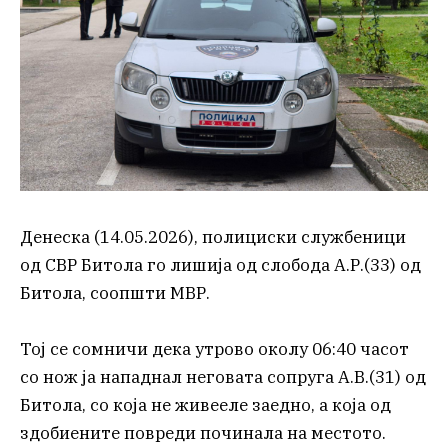
Денеска (14.05.2026), полициски службеници
од СВР Битола го лишија од слобода А.Р.(33) од
Битола, соопшти МВР.
Тој се сомничи дека утрово околу 06:40 часот
со нож ја нападнал неговата сопруга А.В.(31) од
Битола, со која не живееле заедно, а која од
здобиените повреди починала на местото.