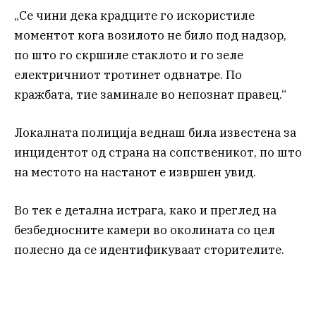
„Се чини дека крадците го искористиле
моментот кога возилото не било под надзор,
по што го скршиле стаклото и го зеле
електричниот тротинет одвнатре. По
кражбата, тие заминале во непознат правец.“
Локалната полиција веднаш била известена за
инцидентот од страна на сопственикот, по што
на местото на настанот е извршен увид.
Во тек е детална истрага, како и преглед на
безбедносните камери во околината со цел
полесно да се идентификуваат сторителите.