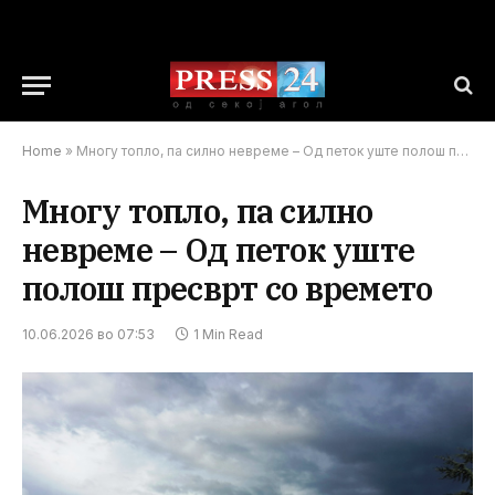
Home
»
Многу топло, па силно невреме – Од петок уште полош пресврт со времето
Многу топло, па силно
невреме – Од петок уште
полош пресврт со времето
10.06.2026 во 07:53
1 Min Read