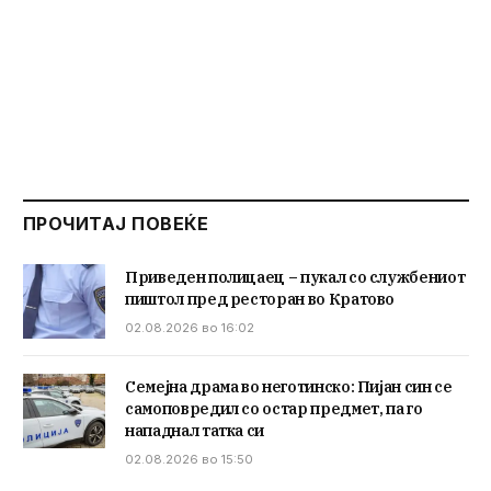
ПРОЧИТАЈ ПОВЕЌЕ
Приведен полицаец – пукал со службениот
пиштол пред ресторан во Кратово
02.08.2026 во 16:02
Семејна драма во неготинско: Пијан син се
самоповредил со остар предмет, па го
нападнал татка си
02.08.2026 во 15:50