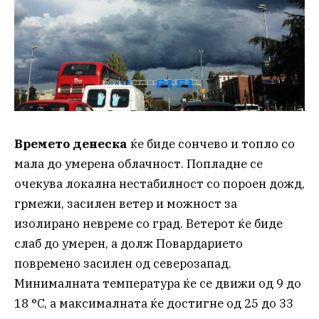
Времето денеска
ќе биде сончево и топло со
мала до умерена облачност. Попладне се
очекува локална нестабилност со пороен дожд,
грмежи, засилен ветер и можност за
изолирано невреме со град. Ветерот ќе биде
слаб до умерен, а долж Повардарието
повремено засилен од северозапад.
Минималната температура ќе се движи од 9 до
18 °C, а максималната ќе достигне од 25 до 33