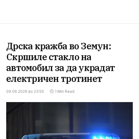
Дрска кражба во Земун:
Скршиле стакло на
автомобил за да украдат
електричен тротинет
09.06.2026 во 23:50
1 Min Read