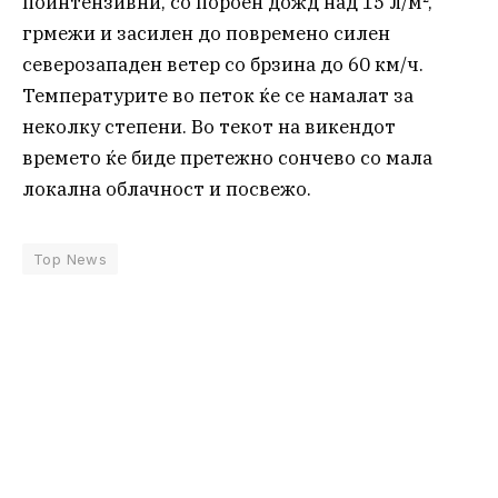
поинтензивни, со пороен дожд над 15 л/м²,
грмежи и засилен до повремено силен
северозападен ветер со брзина до 60 км/ч.
Температурите во петок ќе се намалат за
неколку степени. Во текот на викендот
времето ќе биде претежно сончево со мала
локална облачност и посвежо.
Top News