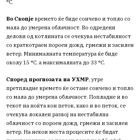
°C.
Во Скопје
времето ќе биде сончево и топло со
мала до умерена облачност. Во одредени
делови од котлината се очекува нестабилност
со краткотраен пороен дожд, грмежи и засилен
ветер. Минималната температура ќе биде
околу 15 °C, а максималната до 33 °C.
Според прогнозата на УХМР
, утре
претпладне времето ќе остане сончево и топло
со мала до умерена облачност. Попладне и во
текот на ноќта кон петок, како и во петок, се
очекува локален развој на нестабилна
облачност со пороен дожд, грмежи и засилен
ветер. На некои места процесите ќе бидат