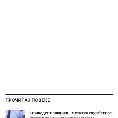
ПРОЧИТАЈ ПОВЕЌЕ
Приведен полицаец – пукал со службениот