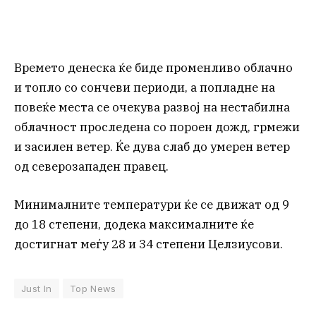
Времето денеска ќе биде променливо облачно
и топло со сончеви периоди, а попладне на
повеќе места се очекува развој на нестабилна
облачност проследена со пороен дожд, грмежи
и засилен ветер. Ќе дува слаб до умерен ветер
од северозападен правец.
Минималните температури ќе се движат од 9
до 18 степени, додека максималните ќе
достигнат меѓу 28 и 34 степени Целзиусови.
Just In
Top News