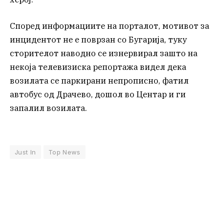
Според информациите на порталот, мотивот за
инцидентот не е поврзан со Бугарија, туку
сторителот наводно се изнервирал зашто на
некоја телевизиска репортажа видел дека
возилата се паркирани непрописно, фатил
автобус од Драчево, дошол во Центар и ги
запалил возилата.
Just In
Top News