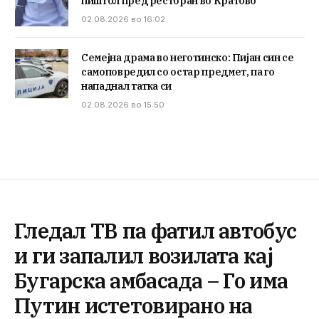
пиштол пред ресторан во Кратово
02.08.2026 во 16:02
Семејна драма во неготинско: Пијан син се
самоповредил со остар предмет, па го
нападнал татка си
02.08.2026 во 15:50
Гледал ТВ па фатил автобус
и ги запалил возилата кај
Бугарска амбасада – Го има
Путин истетовирано на