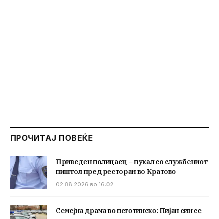
ПРОЧИТАЈ ПОВЕЌЕ
Приведен полицаец – пукал со службениот
пиштол пред ресторан во Кратово
02.08.2026 во 16:02
Семејна драма во неготинско: Пијан син се