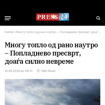
Home
»
Многу топло од рано наутро – Попладнево пресврт, доаѓа силно невреме
Многу топло од рано наутро
– Попладнево пресврт,
доаѓа силно невреме
16.06.2026 во 08:31
1 Min Read