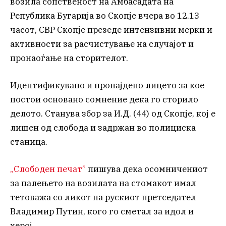
возила сопственост на Амбасадата на
Република Бугарија во Скопје вчера во 12.13
часот, СВР Скопје презеде интензивни мерки и
активности за расчистување на случајот и
пронаоѓање на сторителот.
Идентификувано и пронајдено лицето за кое
постои основано сомнение дека го сторило
делото. Станува збор за И.Д. (44) од Скопје, кој е
лишен од слобода и задржан во полициска
станица.
„Слободен печат”
пишува дека осомничениот
за палењето на возилата на стомакот имал
тетоважа со ликот на рускиот претседател
Владимир Путин, кого го сметал за идол и
херој.