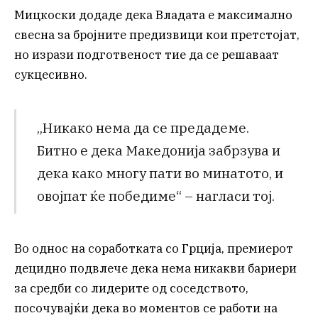
Мицкоски додаде дека Владата е максимално
свесна за бројните предизвици кои претстојат,
но изрази подготвеност тие да се решаваат
сукцесивно.
„Никако нема да се предадеме.
Битно е дека Македонија забрзува и
дека како многу пати во минатото, и
овојпат ќе победиме“ – нагласи тој.
Во однос на соработката со Грција, премиерот
децидно подвлече дека нема никакви бариери
за средби со лидерите од соседството,
посочувајќи дека во моментов се работи на