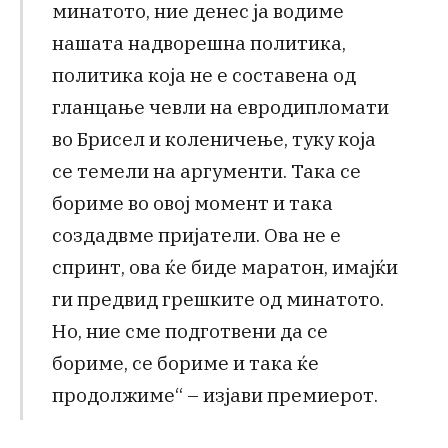
минатото, ние денес ја водиме
нашата надворешна политика,
политика која не е составена од
гланцање чевли на евродипломати
во Брисел и коленичење, туку која
се темели на аргументи. Така се
бориме во овој момент и така
создадвме пријатели. Ова не е
спринт, ова ќе биде маратон, имајќи
ги предвид грешките од минатото.
Но, ние сме подготвени да се
бориме, се бориме и така ќе
продолжиме“ – изјави премиерот.