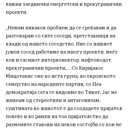
важни заеднички енергетски и прекугранични
проекти.
„Немам никаков проблем да се среќавам и да
разговарам со сите соседи, претставници на
влади од нашето соседство. Ние со нашиот
јужен сосед работиме на многу проекти, меѓу
кои и гасниот интерконектор, нафтоводот,
прекугранични проекти,… Со Киријакос
Мицотакис сме во иста група, во европското
семејство на народните партии, со Неа
демократија сега се видовме во Тиват. Јас не
живеам од стереотипи и антагонизам,
суштината во животот е да создадете пријател
повеќе и во рамки на тоа пријателство да
размените ставови на некои состојби со кои не