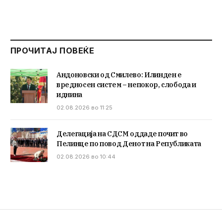
ПРОЧИТАЈ ПОВЕЌЕ
Андоновски од Смилево: Илинден е
вредносен систем – непокор, слобода и
иднина
02.08.2026 во 11:25
Делегација на СДСМ оддаде почит во
Пелинце по повод Денот на Републиката
02.08.2026 во 10:44