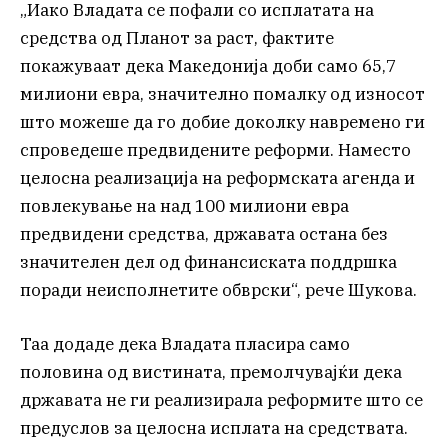
„Иако Владата се пофали со исплатата на
средства од Планот за раст, фактите
покажуваат дека Македонија доби само 65,7
милиони евра, значително помалку од износот
што можеше да го добие доколку навремено ги
спроведеше предвидените реформи. Наместо
целосна реализација на реформската агенда и
повлекување на над 100 милиони евра
предвидени средства, државата остана без
значителен дел од финансиската поддршка
поради неисполнетите обврски“, рече Шукова.
Таа додаде дека Владата пласира само
половина од вистината, премолчувајќи дека
државата не ги реализирала реформите што се
предуслов за целосна исплата на средствата.