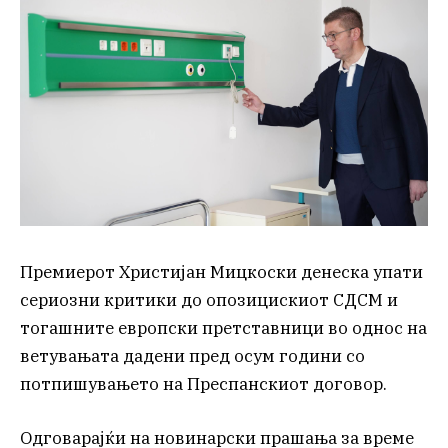
Премиерот Христијан Мицкоски денеска упати
сериозни критики до опозицискиот СДСМ и
тогашните европски претставници во однос на
ветувањата дадени пред осум години со
потпишувањето на Преспанскиот договор.
Одговарајќи на новинарски прашања за време