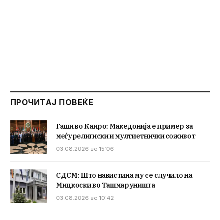
ПРОЧИТАЈ ПОВЕЌЕ
Гаши во Каиро: Македонија е пример за
меѓурелигиски и мултиетнички соживот
03.08.2026 во 15:06
СДСМ: Што навистина му се случило на
Мицкоски во Ташмаруништа
03.08.2026 во 10:42