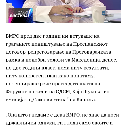
ВМРО пред две години им ветуваше на
граѓаните поништување на Преспанскиот
договор, репреговарање на Преговарачката
рамка и подобри услови за Македонија, денес,
по две години власт, нема ниту резултати,
ниту конкретен план како понатаму,
потенцираше рече претседателката на
Форумот на жени на СДСМ, Каја Шукова, во
емисијата „Само вистина“ на Канал 5.
„Она што гледаме е дека ВМРО, не знае да носи
државнички одлуки, ги гледа само своите и