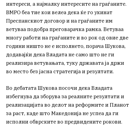
интереси, а најмалку интересите на граѓаните.
ВМРО беа тие кои велеа дека ќе го укинат
Преспанскиот договор и на граѓаните им
ветуваа подобра преговарачка рамка. Ветуваа
многу работи на граѓаните и во рок од овие две
години ништо не е исполнето, порача Шукова,
додавајќи дека Владата не само што не ги
реализира ветувањата, туку државата ја држи
во место без јасна стратегија и резултати.
Во дебатата Шукова посочи дека Владата
избегнува да зборува за реалните резултати и
реализацијата во делот на реформите и Планот
за раст, каде што Македонија не успеа да ги
исполни обврските во предвидените рокови.