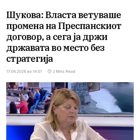
Шукова: Власта ветуваше
промена на Преспанскиот
договор, а сега ја држи
државата во место без
стратегија
17.06.2026 во 14:01
2 Mins Read