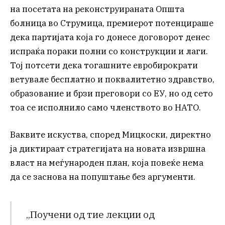
на посетата на реконструираната Општа
болница во Струмица, премиерот потенцираше
дека партијата која го донесе договорот денес
испраќа пораки полни со конструкции и лаги.
Тој потсети дека тогашните евробирократи
ветувале бесплатно и поквалитетно здравство,
образование и брзи преговори со ЕУ, но од сето
тоа се исполнило само членството во НАТО.
Ваквите искуства, според Мицкоски, директно
ја диктираат стратегијата на новата извршна
власт на меѓународен план, која повеќе нема
да се заснова на попуштање без аргументи.
„Поучени од тие лекции од