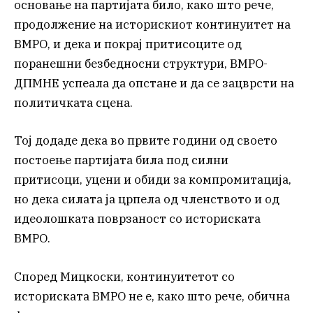
основање на партијата било, како што рече,
продолжение на историскиот континуитет на
ВМРО, и дека и покрај притисоците од
поранешни безбедносни структури, ВМРО-
ДПМНЕ успеала да опстане и да се зацврсти на
политичката сцена.
Тој додаде дека во првите години од своето
постоење партијата била под силни
притисоци, уцени и обиди за компромитација,
но дека силата ја црпела од членството и од
идеолошката поврзаност со историската
ВМРО.
Според Мицкоски, континуитетот со
историската ВМРО не е, како што рече, обична