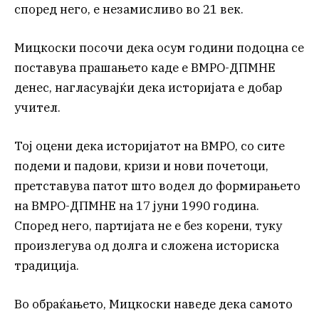
според него, е незамисливо во 21 век.
Мицкоски посочи дека осум години подоцна се
поставува прашањето каде е ВМРО-ДПМНЕ
денес, нагласувајќи дека историјата е добар
учител.
Тој оцени дека историјатот на ВМРО, со сите
подеми и падови, кризи и нови почетоци,
претставува патот што водел до формирањето
на ВМРО-ДПМНЕ на 17 јуни 1990 година.
Според него, партијата не е без корени, туку
произлегува од долга и сложена историска
традиција.
Во обраќањето, Мицкоски наведе дека самото