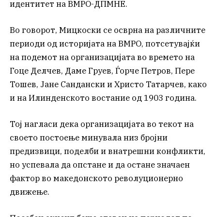
идентитет на ВМРО-ДПМНЕ.
Во говорот, Мицкоски се осврна на различните
периоди од историјата на ВМРО, потсетувајќи
на подемот на организацијата во времето на
Гоце Делчев, Даме Груев, Ѓорче Петров, Пере
Тошев, Јане Сандански и Христо Татарчев, како
и на Илинденското востание од 1903 година.
Тој нагласи дека организацијата во текот на
своето постоење минувала низ бројни
предизвици, поделби и внатрешни конфликти,
но успевала да опстане и да остане значаен
фактор во македонското револуционерно
движење.