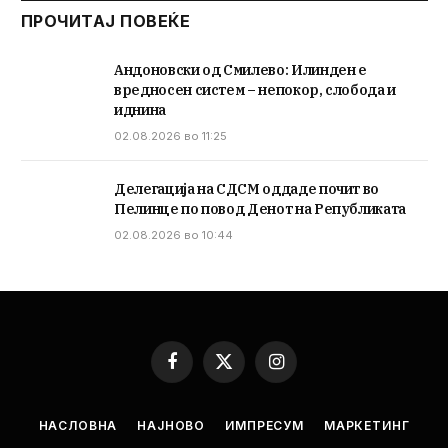
ПРОЧИТАЈ ПОВЕЌЕ
Андоновски од Смилево: Илинден е
вредносен систем – непокор, слобода и
иднина
02.08.2026 во 11:25
Делегација на СДСМ оддаде почит во
Пелинце по повод Денот на Републиката
02.08.2026 во 10:44
Facebook
X
Instagram
(Twitter)
НАСЛОВНА
НАЈНОВО
ИМПРЕСУМ
МАРКЕТИНГ