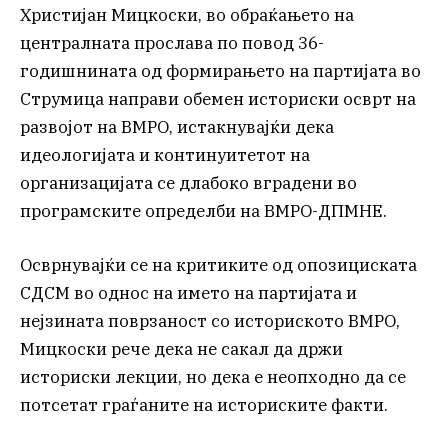
Христијан Мицкоски, во обраќањето на
централната прослава по повод 36-
годишнината од формирањето на партијата во
Струмица направи обемен историски осврт на
развојот на ВМРО, истакнувајќи дека
идеологијата и континуитетот на
организацијата се длабоко вградени во
програмските определби на ВМРО-ДПМНЕ.
Осврнувајќи се на критиките од опозициската
СДСМ во однос на името на партијата и
нејзината поврзаност со историското ВМРО,
Мицкоски рече дека не сакал да држи
историски лекции, но дека е неопходно да се
потсетат граѓаните на историските факти.