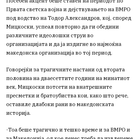
Посебен акцент беше ставен на периодот по
Првата светска војна и дејствувањето на ВМРО
под водство на Тодор Александров, кој, според
Мицкоски, успеал повторно да ги обедини
различните идеолошки струи во
организацијата и да ја издигне во најмоќна
македонска организација во тој период.
Говорејќи за трагичните настани од втората
половина на дваесеттите години на минатиот
век, Мицкоски потсети на внатрешните
пресметки и братоубиства кои, како што рече,
оставиле длабоки рани во македонската
историја.
-Тоа беше трагично и тешко време и за ВМРО и
за Македонија, од кое денес треба да извлечеме