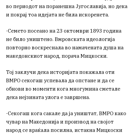
во периодот на поранешна Југославија, но дека
и покрај тоа идејата не била искоренета.
-Семето посеано на 23 октомври 1893 година
не било уништено. Вмровската идеологија
повторно воскреснала во намачената душа на
македонскиот народ, порача Мицкоски.
Тој заклучи дека историјата покажала оти
ВМРО секогаш успевала да опстане и да се
обнови во моменти кога многумина сметале
дека нејзината улога е завршена.
-Секогаш кога сакале да ја уништат, ВМРО како
чувар на Македонија и производ на својот
народ се враќала посилна, истакна Мицкоски