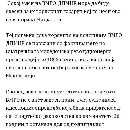
-Секој член на ВМРО-ДПМНЕ мора да биде
свесен за историскиот габарит кој го носи ова
име, порача Мицкоски.
Тој истакна дека корените на денешната ВМРО-
ДПМНЕ се поврзани со формирањето на
Внатрешната македонска револуционерна
организација во 1893 година, која како своја
основна цел ја имала борбата за автономна
Македонија.
Според него, континуитетот со историското
ВМРО не е апстрактен поим, туку суштинска
идеолошка определба која била прифатена од
сите партиски раководства во изминатите 36
години и останала дел од политичкиот