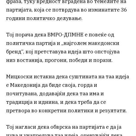
фраза, туку вредност вградена во темелите на
партијата, која се потврдува во изминатите 36
години политичко делување.
Тој порача дека ВМРО-ДПМНЕ е повеќе од
политичка партија и „најголем македонски
бренд“, кој претставува идеја што опстојува
низ востанија, прогони, победи и порази.
Мицкоски истакна дека суштината на таа идеја
е Македонија да биде своја, горда и
почитувана, додавајќи дека таа има и
традиција и иднина, и дека треба да се
претвора во конкретни политики и резултати.
Тој нагласи дека обврска на партијата е да ја
чува и унапредува таа идеја, оценувајќи дека