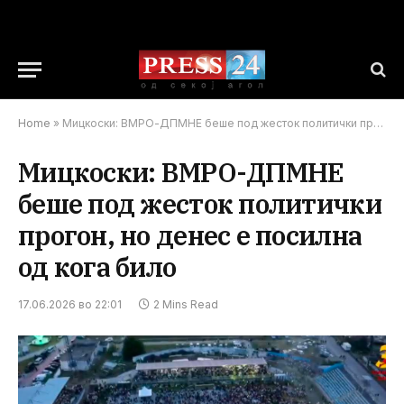
Home
»
Мицкоски: ВМРО-ДПМНЕ беше под жесток политички прогон, но денес е посилна од кога било
Мицкоски: ВМРО-ДПМНЕ
беше под жесток политички
прогон, но денес е посилна
од кога било
17.06.2026 во 22:01
2 Mins Read