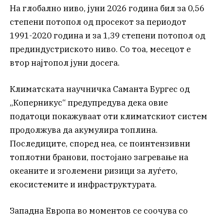
На глобално ниво, јуни 2026 година бил за 0,56
степени потопол од просекот за периодот
1991-2020 година и за 1,39 степени потопол од
прединдустриското ниво. Со тоа, месецот е
втор најтопол јуни досега.
Климатската научничка Саманта Бургес од
„Коперникус“ предупредува дека овие
податоци покажуваат оти климатскиот систем
продолжува да акумулира топлина.
Последиците, според неа, се поинтензивни
топлотни бранови, постојано загревање на
океаните и зголемени ризици за луѓето,
екосистемите и инфраструктурата.
Западна Европа во моментов се соочува со