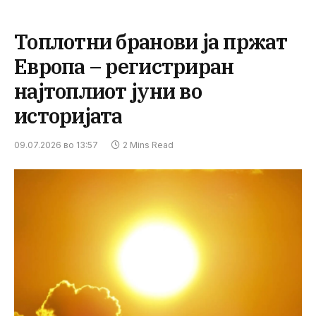
Топлотни бранови ја пржат
Европа – регистриран
најтоплиот јуни во
историјата
09.07.2026 во 13:57
2 Mins Read