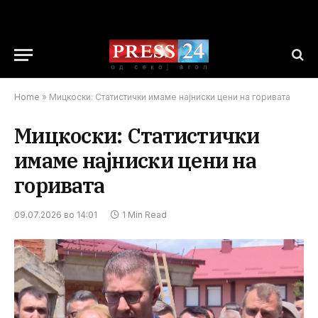
Home
»
Мицкоски: Статистички имаме најниски цени на горивата
Мицкоски: Статистички
имаме најниски цени на
горивата
09.07.2026 во 14:01
1 Min Read