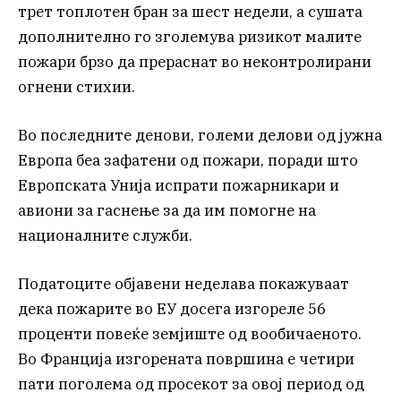
трет топлотен бран за шест недели, а сушата
дополнително го зголемува ризикот малите
пожари брзо да прераснат во неконтролирани
огнени стихии.
Во последните денови, големи делови од јужна
Европа беа зафатени од пожари, поради што
Европската Унија испрати пожарникари и
авиони за гаснење за да им помогне на
националните служби.
Податоците објавени неделава покажуваат
дека пожарите во ЕУ досега изгореле 56
проценти повеќе земјиште од вообичаеното.
Во Франција изгорената површина е четири
пати поголема од просекот за овој период од