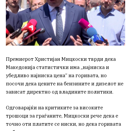
Премиерот Христијан Мицкоски тврди дека
Македонија статистички има „најниска и
убедливо најниска цена“ на горивата, но
посочи дека цените на бензините и дизелот не
зависат директно од владините политики.
Одговарајќи на критиките за високите
трошоци за граѓаните, Мицкоски рече дека е
точно оти платите се ниски, но дека горивата