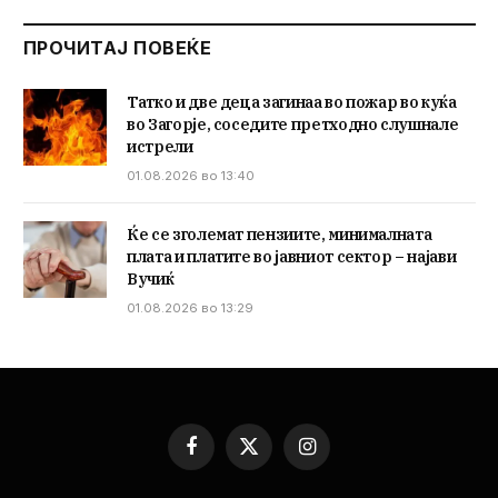
ПРОЧИТАЈ ПОВЕЌЕ
Татко и две деца загинаа во пожар во куќа
во Загорје, соседите претходно слушнале
истрели
01.08.2026 во 13:40
Ќе се зголемат пензиите, минималната
плата и платите во јавниот сектор – најави
Вучиќ
01.08.2026 во 13:29
Facebook
X
Instagram
(Twitter)