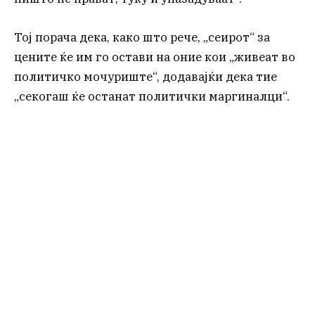
Тој порача дека, како што рече, „сеирот“ за
цените ќе им го остави на оние кои „живеат во
политичко мочуриште“, додавајќи дека тие
„секогаш ќе останат политички маргиналци“.