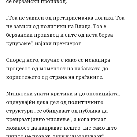
се берзански производ.
„Тоа не зависи од претприемачка логика. Тоа
не зависи од политики на Влада. Тоа е
берзански производ и сите од иста берза
купуваме“, изјави премиерот.
Според него, клучно е како се менаџира
процесот од моментот на набавката до
користењето од страна на граѓаните.
Мицкоски упати критики и до опозицијата,
оценувајќи дека дел од политичките
структури „се обидуваат од публика да
креираат јавно мислење“, а кога имаат
можност да направат нешто, „не само што
ништо не прават, туку и уназадуваат“.