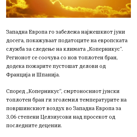
Западна Европа го забележа најжешкиот јуни
досега, покажуваат податоците на европската
служба за следење на климата „Коперникус“.
Регионот се соочува со нов топлотен бран,
додека пожарите пустошат делови од
Франција и Шпанија.
Според „Коперникус“, смртоносниот јунски
топлотен бран ги зголемил температурите на
површинскиот воздух во Западна Европа за
3,06 степени Целзиусови над просекот од
последните децении.