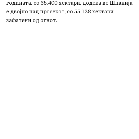
годината, со 35.400 хектари, додека во Шпанија
е двојно над просекот, со 55.128 хектари
зафатени од огнот.