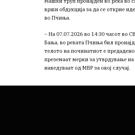
Машки труп пронајден во река во 
врши обдукција за да се открие ид
во Пчиња.
– На 07.07.2026 во 14:30 часот во С
Бања, во реката Пчиња бил пронајд
телото на починатиот е предадено 
преземаат мерки за утврдување на
наведуваат од МВР за овој случај.