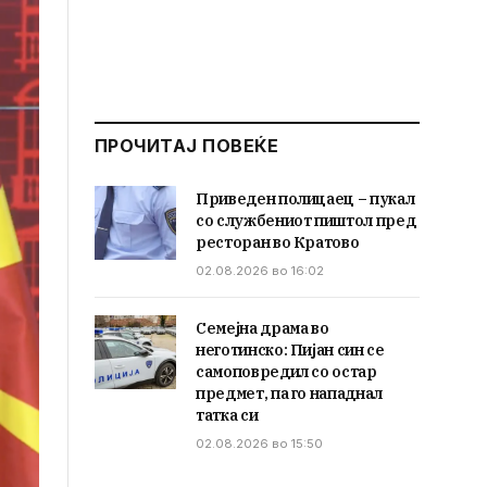
ПРОЧИТАЈ ПОВЕЌЕ
Приведен полицаец – пукал
со службениот пиштол пред
ресторан во Кратово
02.08.2026 во 16:02
Семејна драма во
неготинско: Пијан син се
самоповредил со остар
предмет, па го нападнал
татка си
02.08.2026 во 15:50