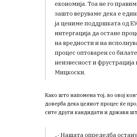
економија. Тоа не го правиме
зашто веруваме дека е един
ја цениме поддршката од ЕУ
интергација да остане проц
на вредности и на исполнув
процес оптоварен со билат
неизвесност и фрустрација 
Мицкоски.
Како што напомена тој, во овој ко
доверба дека целиот процес ќе пр
сите други кандидати и држави шт
„- Нашата определба остан