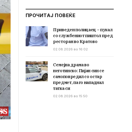
ПРОЧИТАЈ ПОВЕЌЕ
Приведен полицаец – пукал
со службениот пиштол пред
ресторан во Кратово
02.08.2026 во 16:02
Семејна драма во
неготинско: Пијан син се
самоповредил со остар
предмет, па го нападнал
татка си
02.08.2026 во 15:50