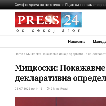
Насловна
Македо
Home
»
Мицкоски: Покажавме дека реформите не се декларати
Мицкоски: Покажавме 
декларативна определ
08.07.2026 во 14:16
2 Mins Read