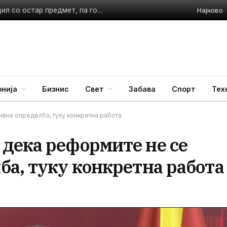
Најново
Семејна драма во неготинско: Пијан син се самоповредил со остар предмет, па го нападнал татка си
нија
Бизнис
Свет
Забава
Спорт
Тех
вна определба, туку конкретна работа
дека реформите не се
ба, туку конкретна работа