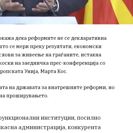
окажа дека реформите не се декларативна
што се мери преку резултати, економски
слови за живеење на граѓаните, истакна
оски на заедничка прес-конференција со
опската Унија, Марта Кос.
ата на државата за внатрешните реформи, но
 на проширувањето.
 функционални институции, посилно
икасна администрација, конкурента