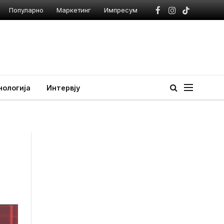
Популарно
Маркетинг
Импресум
Facebook
Instagram
TikTok
нологија
Интервју