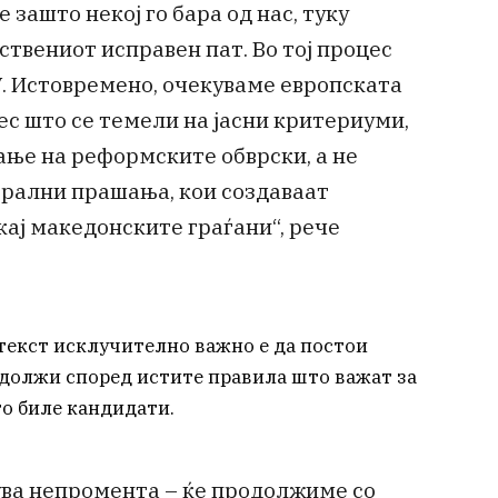
 зашто некој го бара од нас, туку
ствениот исправен пат. Во тој процес
. Истовремено, очекуваме европската
ес што се темели на јасни критериуми,
ање на реформските обврски, а не
ерални прашања, кои создаваат
кај македонските граѓани“, рече
нтекст исклучително важно е да постои
одолжи според истите правила што важат за
о биле кандидати.
ува непромента – ќе продолжиме со