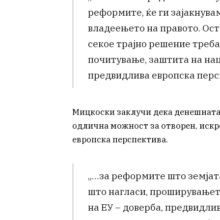
реформите, ќе ги зајакнува
владеењето на правото. Ост
секое трајно решение треба
почитување, заштита на нац
предвидлива европска перс
Мицкоски заклучи дека денешната 
одлична можност за отворен, искр
европска перспектива.
„…за реформите што земјата
што нагласи, проширувањет
на ЕУ – доверба, предвидли