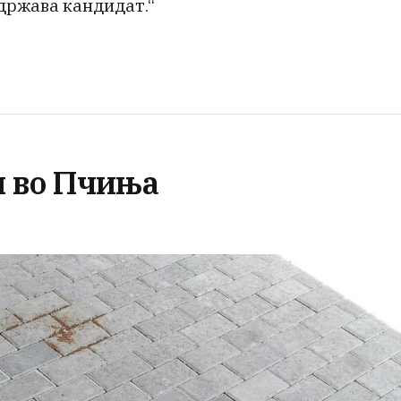
 држава кандидат.“
н во Пчиња