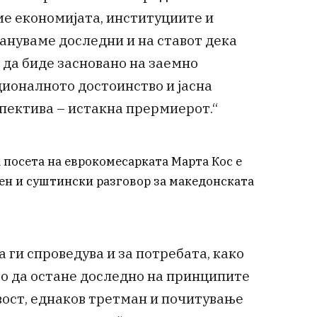
ме економијата, институциите и
ануваме доследни и на ставот дека
 да биде засновано на заемно
ионалното достоинство и јасна
пектива – истакна прермиерот.“
посета на еврокомесарката Марта Кос е
ен и суштински разговор за македонската
 ги спроведува и за потребата, како
о да остане доследно на принципите
вост, еднаков третман и почитување