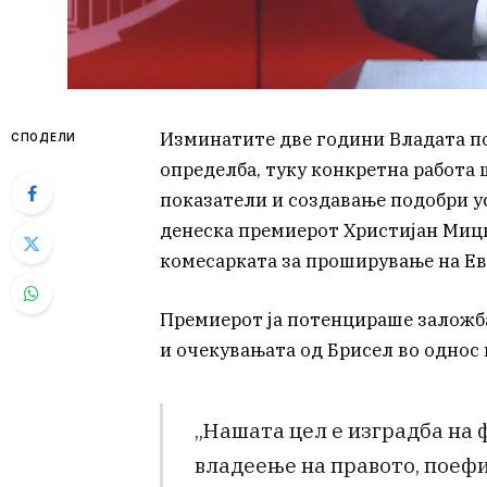
Изминатите две години Владата п
СПОДЕЛИ
определба, туку конкретна работа 
показатели и создавање подобри у
денеска премиерот Христијан Мицк
комесарката за проширување на Евр
Премиерот ја потенцираше заложб
и очекувањата од Брисел во однос
„Нашата цел е изградба на
владеење на правото, поеф