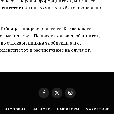
скопско. Според информациите од МВР, ќе се
ентитетот на лицето чие тело било пронајдено
ВР Скопје е пријавено дека кај Катлановска
ен машки труп. По насоки од јавен обвинител,
во судска медицина за обдукција и се
 идентитетот и расчистување на случајот,
Facebook
X
Instagram
(Twitter)
НАСЛОВНА
НАЈНОВО
ИМПРЕСУМ
МАРКЕТИНГ