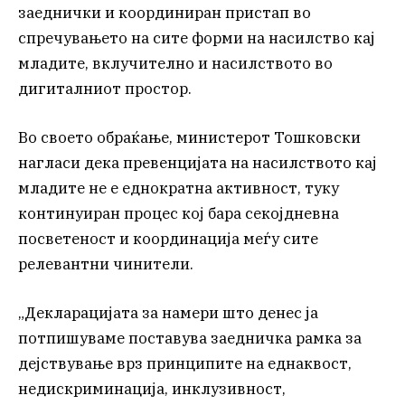
заеднички и координиран пристап во
спречувањето на сите форми на насилство кај
младите, вклучително и насилството во
дигиталниот простор.
Во своето обраќање, министерот Тошковски
нагласи дека превенцијата на насилството кај
младите не е еднократна активност, туку
континуиран процес кој бара секојдневна
посветеност и координација меѓу сите
релевантни чинители.
„Декларацијата за намери што денес ја
потпишуваме поставува заедничка рамка за
дејствување врз принципите на еднаквост,
недискриминација, инклузивност,