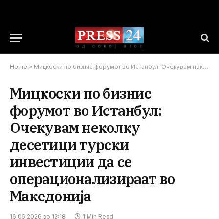
Home
»
Мицкоски по бизнис форумот во Истанбул: Очекувам неколку десетици турски инвестиции да се операционализираат во Македонија
Мицкоски по бизнис
форумот во Истанбул:
Очекувам неколку
десетици турски
инвестиции да се
операционализираат во
Македонија
16.06.2026 во 12:18
1 Min Read