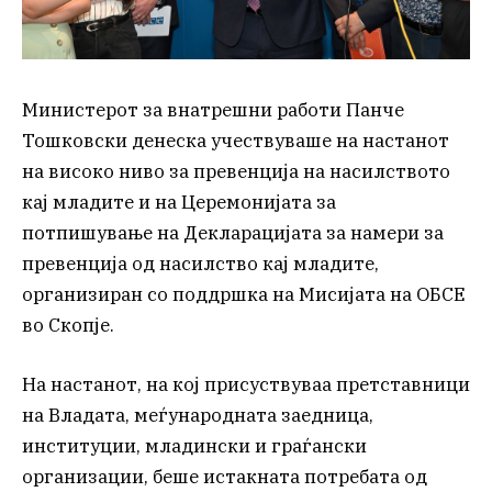
Министерот за внатрешни работи Панче
Тошковски денеска учествуваше на настанот
на високо ниво за превенција на насилството
кај младите и на Церемонијата за
потпишување на Декларацијата за намери за
превенција од насилство кај младите,
организиран со поддршка на Мисијата на ОБСЕ
во Скопје.
На настанот, на кој присуствуваа претставници
на Владата, меѓународната заедница,
институции, младински и граѓански
организации, беше истакната потребата од