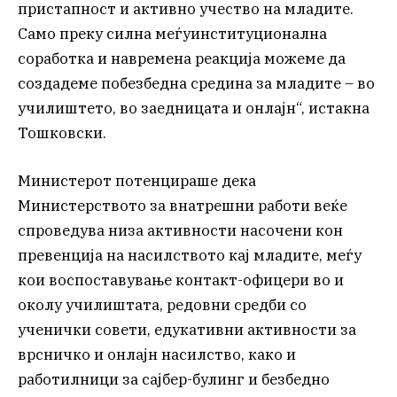
пристапност и активно учество на младите.
Само преку силна меѓуинституционална
соработка и навремена реакција можеме да
создадеме побезбедна средина за младите – во
училиштето, во заедницата и онлајн“, истакна
Тошковски.
Министерот потенцираше дека
Министерството за внатрешни работи веќе
спроведува низа активности насочени кон
превенција на насилството кај младите, меѓу
кои воспоставување контакт-офицери во и
околу училиштата, редовни средби со
ученички совети, едукативни активности за
врсничко и онлајн насилство, како и
работилници за сајбер-булинг и безбедно