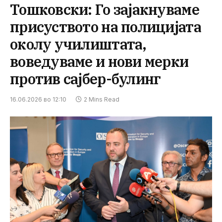
Тошковски: Го зајакнуваме
присуството на полицијата
околу училиштата,
воведуваме и нови мерки
против сајбер-булинг
16.06.2026 во 12:10
2 Mins Read