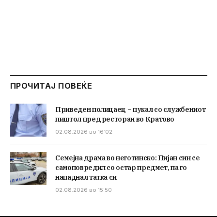
ПРОЧИТАЈ ПОВЕЌЕ
Приведен полицаец – пукал со службениот
пиштол пред ресторан во Кратово
02.08.2026 во 16:02
Семејна драма во неготинско: Пијан син се
самоповредил со остар предмет, па го
нападнал татка си
02.08.2026 во 15:50