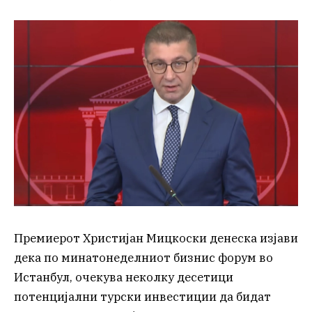
Премиерот Христијан Мицкоски денеска изјави
дека по минатонеделниот бизнис форум во
Истанбул, очекува неколку десетици
потенцијални турски инвестиции да бидат