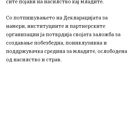
сите појави на насилство кај младите.
Со потпишувањето на Декларацијата за
намери, институциите и партнерските
организации ја потврдија својата заложба за
создавање побезбедна, поинклузивна и
поддржувачка средина за младите, ослободена
од насилство и страв.