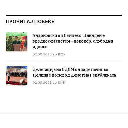
ПРОЧИТАЈ ПОВЕЌЕ
Андоновски од Смилево: Илинден е
вредносен систем – непокор, слобода и
иднина
02.08.2026 во 11:25
Делегација на СДСМ оддаде почит во
Пелинце по повод Денот на Републиката
02.08.2026 во 10:44