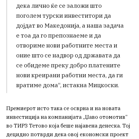
дека лично ќе се заложи што
поголем турски инвеститори да
дојдат во Македонија, а наша задача
е тоа да го препознаеме и да
отвориме нови работните места и
оние што се надвор од државата да
се обидеме преку добро платените
нови креирани работни места, да ги
вратиме дома“, истакна Мицкоски.
Премиерот исто така се осврна и на новата
инвестиција на компанијата „Џаво отомотив“
во ТИРЗ Тетово која беше најавена денеска. Тој
децидно потврди дека овој економски проект