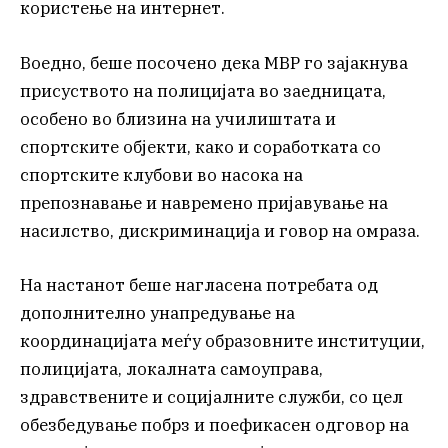
користење на интернет.
Воедно, беше посочено дека МВР го зајакнува
присуството на полицијата во заедницата,
особено во близина на училиштата и
спортските објекти, како и соработката со
спортските клубови во насока на
препознавање и навремено пријавување на
насилство, дискриминација и говор на омраза.
На настанот беше нагласена потребата од
дополнително унапредување на
координацијата меѓу образовните институции,
полицијата, локалната самоуправа,
здравствените и социјалните служби, со цел
обезбедување побрз и поефикасен одговор на