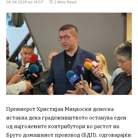
06.06.2026 во 14:07
2 Mins Read
Премиерот Христијан Мицкоски денеска
истакна дека градежништвото останува еден
од најголемите контрибутори во растот на
Бруто домашниот производ (БДП), одговарајќи