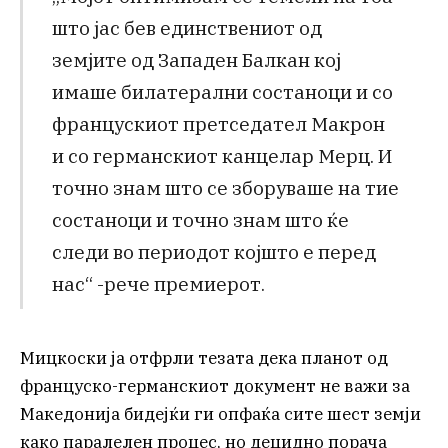
што јас бев единствениот од
земјите од Западен Балкан кој
имаше билатерални состаноци и со
францускиот претседател Макрон
и со германскиот канцелар Мерц. И
точно знам што се зборуваше на тие
состаноци и точно знам што ќе
следи во периодот којшто е перед
нас“ -рече премиерот.
Мицкоски ја отфрли тезата дека планот од
француско-германскиот документ не важи за
Македонија бидејќи ги опфаќа сите шест земји
како паралелен процес, но децидно порача