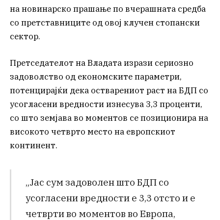
на новинарско прашање по вчерашната средба
со претставниците од овој клучен стопански
сектор.
Претседателот на Владата изрази сериозно
задоволство од економските параметри,
потенцирајќи дека остварениот раст на БДП со
усогласени вредности изнесува 3,3 проценти,
со што земјава во моментов се позиционира на
високото четврто место на европскиот
континент.
„Јас сум задоволен што БДП со
усогласени вредности е 3,3 отсто и е
четврти во моментов во Европа,