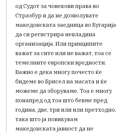
од Судот за човекови права во
Стразбур и да не дозволувате
македонската заедница во Бугарија
да си регистрира невладина
организација. Или принципите
важат за сите или не важат, тоа се
темелните европски вредности.
Важно е дека многу почесто ќе
бидеме во Брисел на масата и ќе
можеме да зборуваме. Тоа е многу
понапред од тоа што бевме пред
година, две, три или или претходно,
така што ја повикувам
македонската јавност да не