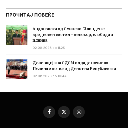
ПРОЧИТАЈ ПОВЕЌЕ
Андоновски од Смилево: Илинден е
вредносен систем – непокор, слобода и
иднина
02.08.2026 во 11:25
Делегација на СДСМ оддаде почит во
Пелинце по повод Денот на Републиката
02.08.2026 во 10:44
Facebook
X
Instagram
(Twitter)