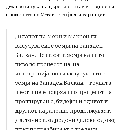
дека останува на цврстиот став во однос на
промената на Уставот со јасни гаранции.
„Планот на Мерц и Макрон ги
вклучува сите земји на Западен
Балкан. Не се сите земји на исто
ниво во процесот на, на
интеграција, но ги вклучува сите
земји на Западен Балкан – групата
шест и не е поврзан со процесот на
проширување, бидејќи и едниот и
другиот паралелно продолжуваат.
Да, точно е, одредени делови од овој
план подразбираат одредени