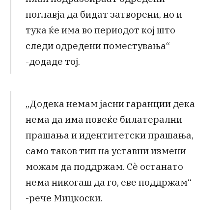
поглавја да бидат затворени, но и
тука ќе има во периодот кој што
следи одредени поместувања“
-додаде тој.
„Додека немам јасни гаранции дека
нема да има повеќе билатерални
прашања и идентитетски прашања,
само таков тип на уставни измени
можам да поддржам. Сè останато
нема никогаш да го, еве поддржам“
-рече Мицкоски.