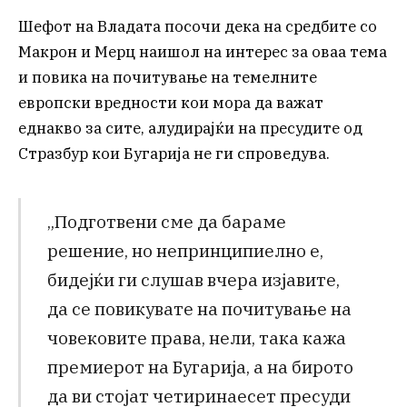
Шефот на Владата посочи дека на средбите со
Макрон и Мерц наишол на интерес за оваа тема
и повика на почитување на темелните
европски вредности кои мора да важат
еднакво за сите, алудирајќи на пресудите од
Стразбур кои Бугарија не ги спроведува.
„Подготвени сме да бараме
решение, но непринципиелно е,
бидејќи ги слушав вчера изјавите,
да се повикувате на почитување на
човековите права, нели, така кажа
премиерот на Бугарија, а на бирото
да ви стојат четиринаесет пресуди