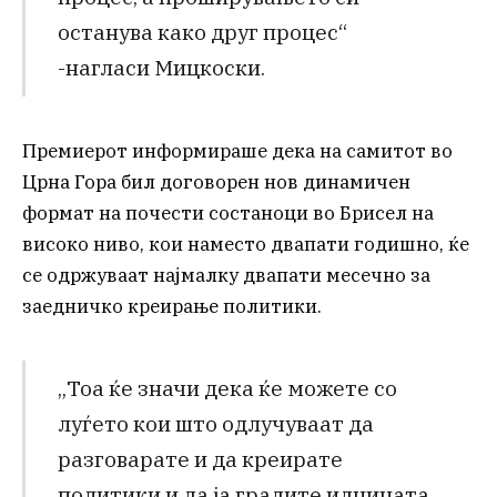
останува како друг процес“
-нагласи Мицкоски.
Премиерот информираше дека на самитот во
Црна Гора бил договорен нов динамичен
формат на почести состаноци во Брисел на
високо ниво, кои наместо двапати годишно, ќе
се одржуваат најмалку двапати месечно за
заедничко креирање политики.
„Тоа ќе значи дека ќе можете со
луѓето кои што одлучуваат да
разговарате и да креирате
политики и да ја градите иднината