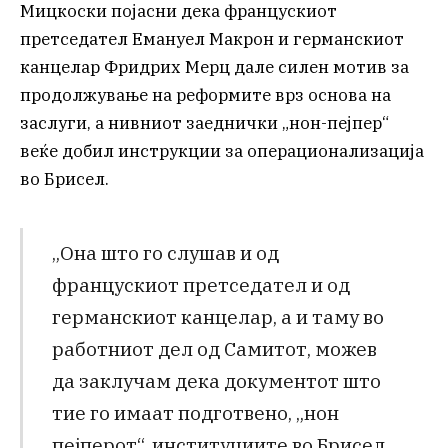
Мицкоски појасни дека францускиот
претседател Емануел Макрон и германскиот
канцелар Фридрих Мерц дале силен мотив за
продолжување на реформите врз основа на
заслуги, а нивниот заеднички „нон-пејпер“
веќе добил инструкции за операционализација
во Брисел.
„Она што го слушав и од
францускиот претседател и од
германскиот канцелар, а и таму во
работниот дел од Самитот, можев
да заклучам дека документот што
тие го имаат подготвено, „нон
пејперот“, институциите во Брисел