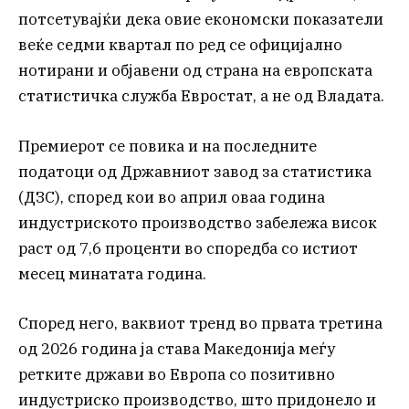
потсетувајќи дека овие економски показатели
веќе седми квартал по ред се официјално
нотирани и објавени од страна на европската
статистичка служба Евростат, а не од Владата.
Премиерот се повика и на последните
податоци од Државниот завод за статистика
(ДЗС), според кои во април оваа година
индустриското производство забележа висок
раст од 7,6 проценти во споредба со истиот
месец минатата година.
Според него, ваквиот тренд во првата третина
од 2026 година ја става Македонија меѓу
ретките држави во Европа со позитивно
индустриско производство, што придонело и