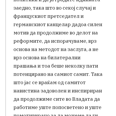
заедно, така што во секој случај и
францускиот претседател и
германскиот канцелар дадоа силен
мотив да продолжиме во делот на
реформите, да испорачуваме, врз
основа на методот на заслуга, а не
врз основа на билатерални
прашања и тоа беше неколку пати
потенцирано на самиот самит. Така
што јас се враќам од самитот
навистина задоволен и инспириран
да продолжиме сите во Владата да
работиме уште попосветено и уште
помотивирано за да можеме да ги