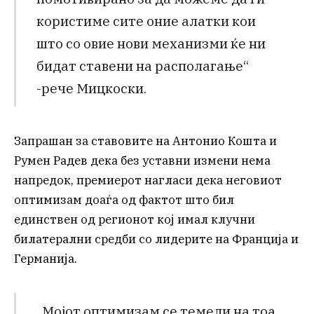
користиме сите оние алатки кои
што со овие нови механизми ќе ни
бидат ставени на располагање“
-рече Мицкоски.
Запрашан за ставовите на Антонио Кошта и
Румен Радев дека без уставни измени нема
напредок, премиерот нагласи дека неговиот
оптимизам доаѓа од фактот што бил
единствен од регионот кој имал клучни
билатерални средби со лидерите на Франција и
Германија.
„Мојот оптимизам се темели на тоа