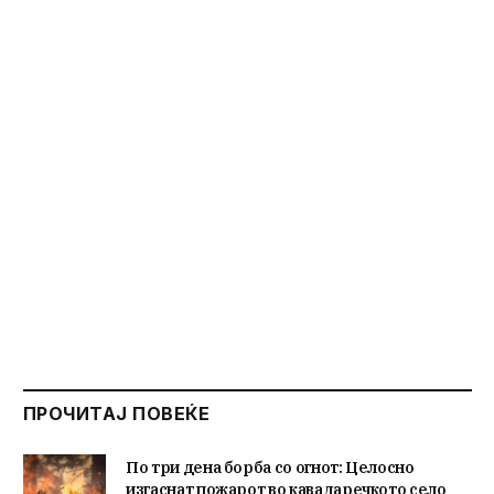
ПРОЧИТАЈ ПОВЕЌЕ
По три дена борба со огнот: Целосно
изгаснат пожарот во кавадаречкото село