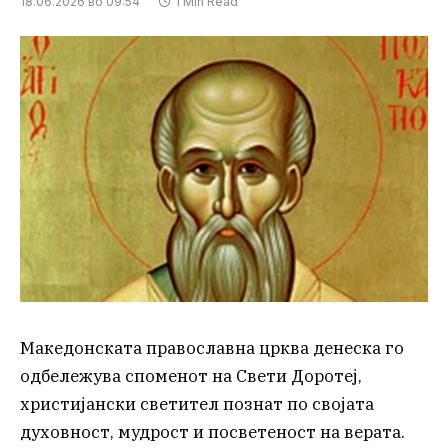
18.06.2026 во 09:54
1 Min Read
Македонската православна црква денеска го
одбележува споменот на Свети Доротеј,
христијански светител познат по својата
духовност, мудрост и посветеност на верата.