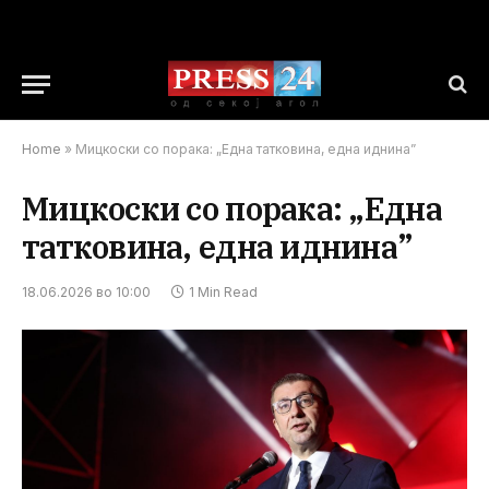
Home
»
Мицкоски со порака: „Една татковина, една иднина”
Мицкоски со порака: „Една
татковина, една иднина”
18.06.2026 во 10:00
1 Min Read