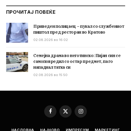
ПРОЧИТАЈ ПОВЕЌЕ
Приведен полицаец – пукал со службениот
пиштол пред ресторан во Кратово
02.08.2026 во 16:02
Семејна драма во неготинско: Пијан син се
самоповредил со остар предмет, па го
нападнал татка си
02.08.2026 во 15:50
Facebook
X
Instagram
(Twitter)
НАСЛОВНА
НАЈНОВО
ИМПРЕСУМ
МАРКЕТИНГ