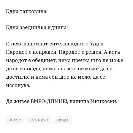
Една татковина!
Една заедничка иднина!
И нека запомнат сите, народот е буден.
Народот е исправен. Народот е решен. А кога
народот е обединет, нема пречка што не може
да се совлада, нема врв што не може да се
достигне и нема сон што не може да се
иссонува.
Да живее ВМРО-ДПМНЕ!, напиша Мицкоски.
Just In
Top News
Влада