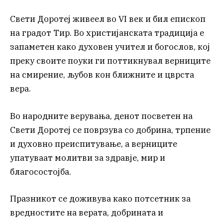
Свети Доротеј живеел во VI век и бил епископ
на градот Тир. Во христијанската традиција е
запаметен како духовен учител и богослов, кој
преку своите поуки ги поттикнувал верниците
на смирение, љубов кон ближните и цврста
вера.
Во народните верувања, денот посветен на
Свети Доротеј се поврзува со добрина, трпение
и духовно преиспитување, а верниците
упатуваат молитви за здравје, мир и
благосостојба.
Празникот се доживува како потсетник за
вредностите на верата, добрината и