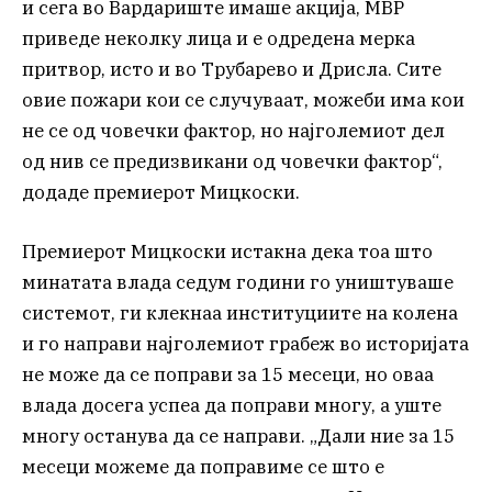
и сега во Вардариште имаше акција, МВР
приведе неколку лица и е одредена мерка
притвор, исто и во Трубарево и Дрисла. Сите
овие пожари кои се случуваат, можеби има кои
не се од човечки фактор, но најголемиот дел
од нив се предизвикани од човечки фактор“,
додаде премиерот Мицкоски.
Премиерот Мицкоски истакна дека тоа што
минатата влада седум години го уништуваше
системот, ги клекнаа институциите на колена
и го направи најголемиот грабеж во историјата
не може да се поправи за 15 месеци, но оваа
влада досега успеа да поправи многу, а уште
многу останува да се направи. „Дали ние за 15
месеци можеме да поправиме се што е