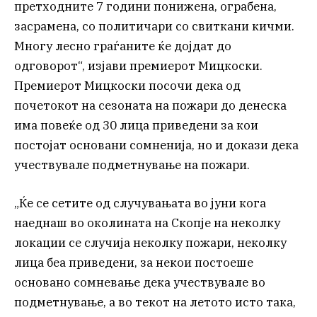
претходните 7 години понижена, ограбена,
засрамена, со политичари со свиткани кичми.
Многу лесно граѓаните ќе дојдат до
одговорот“, изјави премиерот Мицкоски.
Премиерот Мицкоски посочи дека од
почетокот на сезоната на пожари до денеска
има повеќе од 30 лица приведени за кои
постојат основани сомненија, но и докази дека
учествувале подметнување на пожари.
„Ќе се сетите од случувањата во јуни кога
наеднаш во околината на Скопје на неколку
локации се случија неколку пожари, неколку
лица беа приведени, за некои постоеше
основано сомневање дека учествувале во
подметнување, а во текот на летото исто така,