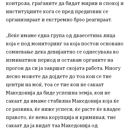
контрола, граѓаните да бидат мирни и спокој и
институциите кога се пред предизвик се
организираат и екстремно брзо реагираат.
„Веќе имаме една група од дваесетина лица
која е под мониторинг за која постои основано
сомневање дека девијантно се однесувала во
изминатиов период и оставам органите на
прогон да си ја завршат својата работа. Многу
лесно можете да дојдете до тоа кои се тие
центри на моќ, тоа се тие кои не сакаат
Македонија да биде успешна земја, кои не
сакаат да имаме стабилна Македонија која ќе
се развива, ќе ниже успеси, ќе расте ќе владее
правото, ќе нема корупција и криминал, тие
сакаат да ја видат таа Македонија од