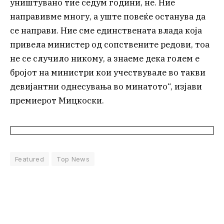
уништувано тие седум години, не. Ние
направивме многу, а уште повеќе останува да
се направи. Ние сме единствената влада која
привела министер од сопствените редови, тоа
не се случило никому, а знаеме дека голем е
бројот на министри кои учествувале во такви
девијантни однесувања во минатото“, изјави
премиерот Мицкоски.
Featured
Top News