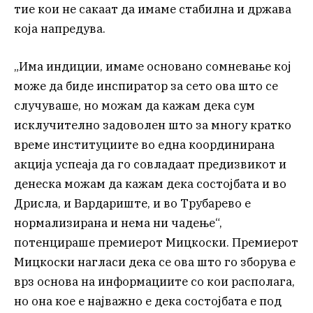
тие кои не сакаат да имаме стабилна и држава
која напредува.
„Има индиции, имаме основано сомневање кој
може да биде инспиратор за сето ова што се
случуваше, но можам да кажам дека сум
исклучително задоволен што за многу кратко
време институциите во една координирана
акција успеаја да го совладаат предизвикот и
денеска можам да кажам дека состојбата и во
Дрисла, и Вардариште, и во Трубарево е
нормализирана и нема ни чадење“,
потенцираше премиерот Мицкоски. Премиерот
Мицкоски нагласи дека се ова што го зборува е
врз основа на информациите со кои располага,
но она кое е најважно е дека состојбата е под