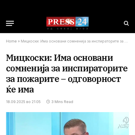
Home
»
Мицкоски: Има основани сомненија за инспираторите за пожарите – одговорност ќе има
Мицкоски: Има основани
сомненија за инспираторите
за пожарите – одговорност
ќе има
18.09.2025 во 21:05
3 Mins Read