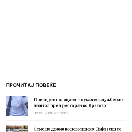
ПРОЧИТАЈ ПОВЕЌЕ
Приведен полицаец – пукал со службениот
пиштол пред ресторан во Кратово
02.08.2026 во 16:02
Семејна драма во неготинско: Пијан син се