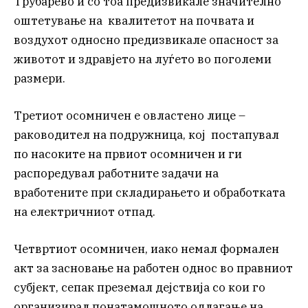
Трубарево и со тоа предизвикале значително
оштетување на квалитетот на почвата и
воздухот односно предизвикале опасност за
животот и здравјето на луѓето во поголеми
размери.
Третиот осомничен е овластено лице –
раководител на подружница, кој постапувал
по насоките на првиот осомничен и ги
распоредувал работните задачи на
вработените при складирањето и обработката
на електричниот отпад.
Четвртиот осомничен, иако немал формален
акт за засновање на работен однос во правниот
субјект, сепак преземал дејствија со кои го
организирал понатамошното одлагање на