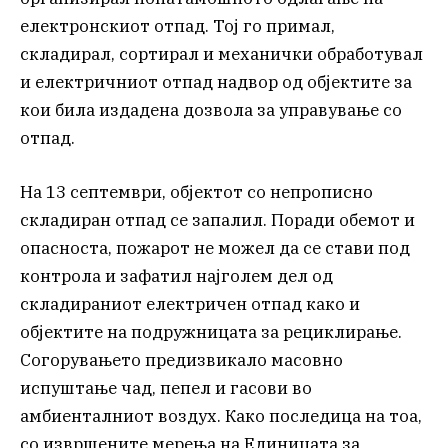
електронскиот отпад. Тој го примал,
складирал, сортирал и механички обработувал
и електричниот отпад надвор од објектите за
кои била издадена дозвола за управување со
отпад.
На 13 септември, објектот со непрописно
складиран отпад се запалил. Поради обемот и
опасноста, пожарот не можел да се стави под
контрола и зафатил најголем дел од
складираниот електричен отпад како и
објектите на подружницата за рециклирање.
Согорувањето предизвикало масовно
испуштање чад, пепел и гасови во
амбиенталниот воздух. Како последица на тоа,
со извршените мерења на Единицата за