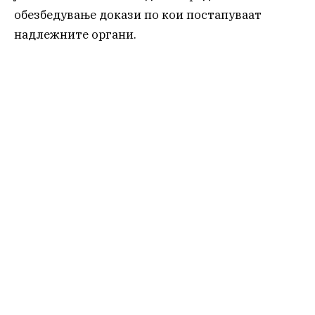
обезбедување докази по кои постапуваат
надлежните органи.