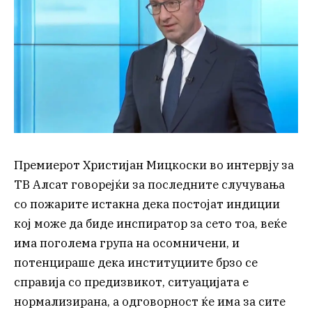
Премиерот Христијан Мицкоски во интервју за
ТВ Алсат говорејќи за последните случувања
со пожарите истакна дека постојат индиции
кој може да биде инспиратор за сето тоа, веќе
има поголема група на осомничени, и
потенцираше дека институциите брзо се
справија со предизвикот, ситуацијата е
нормализирана, а одговорност ќе има за сите