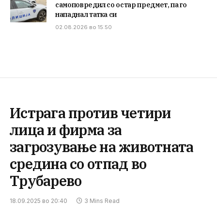
самоповредил со остар предмет, па го
нападнал татка си
02.08.2026 во 15:50
Истрага против четири
лица и фирма за
загрозување на животната
средина со отпад во
Трубарево
18.09.2025 во 20:40
3 Mins Read