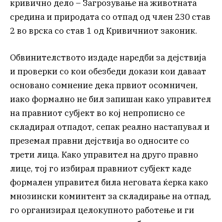
кривично дело – Загрозување на животната
средина и природата со отпад од член 230 став
2 во врска со став 1 од Кривичниот законик.
Обвинителството издаде наредби за дејствија
и проверки со кои обезбеди докази кои даваат
основано сомнение дека првиот осомничен,
иако формално не бил запишан како управител
на правниот субјект во кој непрописно се
складирал отпадот, сепак реално настапувал и
преземал правни дејствија во односите со
трети лица. Како управител на друго правно
лице, тој го избирал правниот субјект каде
формален управител била неговата ќерка како
мнозински коминтент за складирање на отпад,
го организирал целокупното работење и ги