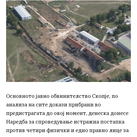
Основното јавно обвинителство Скопје, по
анализа на сите докази прибрани во
предистрагата до овој момент, денеска донесе
Наредба за спроведување истражна постапка
против четири физички и едно правно лице за