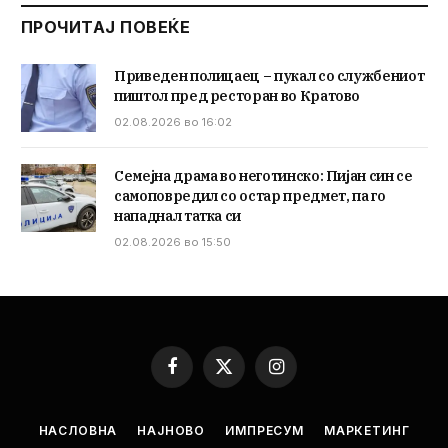
ПРОЧИТАЈ ПОВЕЌЕ
Приведен полицаец – пукал со службениот
пиштол пред ресторан во Кратово
02.08.2026 во 16:02
Семејна драма во неготинско: Пијан син се
самоповредил со остар предмет, па го
нападнал татка си
02.08.2026 во 15:50
Facebook
X
Instagram
(Twitter)
НАСЛОВНА
НАЈНОВО
ИМПРЕСУМ
МАРКЕТИНГ