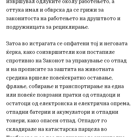
извршувал одлуките околу работењето, а
оттука имал и обврска да се грижи за
законитоста на работењето на друштвото и
подружницата за рециклирање.
Затоа во истрагата се опфатени тој и неговата
ќерка, како соизвршители кои постапиле
спротивно на Законот за управување со отпад
и на прописите за заштита на животната
средина вршеле повеќекратно оставање,
фрлање, собирање и транспортирање на една
или повеќе поврзани пратки од отпадоци и
остатоци од електронска и електрична опрема,
отпадни батерии и акумулатори и отпадни
тонери, како опасен отпад. Отпадот го
складирале на катастарска парцела во