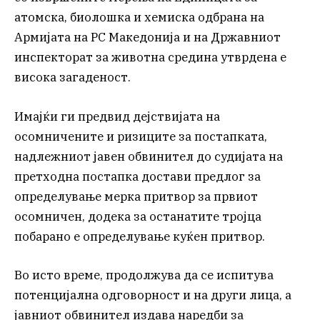
атомска, биолошка и хемиска одбрана на
Армијата на РС Македонија и на Државниот
инспекторат за животна средина утврдена е
висока загаденост.
Имајќи ги предвид дејствијата на
осомничените и ризиците за постапката,
надлежниот јавен обвинител до судијата на
претходна постапка достави предлог за
определување мерка притвор за првиот
осомничен, додека за останатите тројца
побарано е определување куќен притвор.
Во исто време, продолжува да се испитува
потенцијална одговорност и на други лица, а
јавниот обвинител издава наредби за