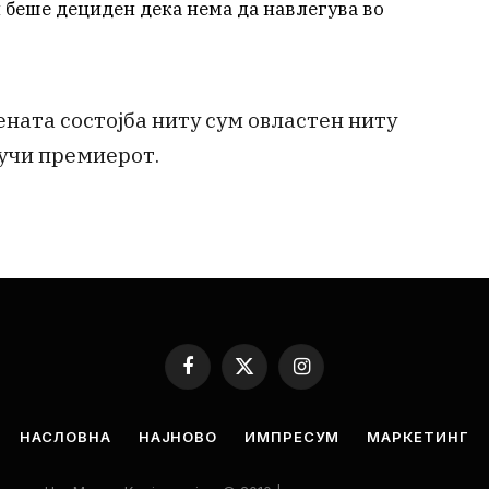
 беше дециден дека нема да навлегува во
ената состојба ниту сум овластен ниту
лучи премиерот.
Facebook
X
Instagram
(Twitter)
НАСЛОВНА
НАЈНОВО
ИМПРЕСУМ
МАРКЕТИНГ