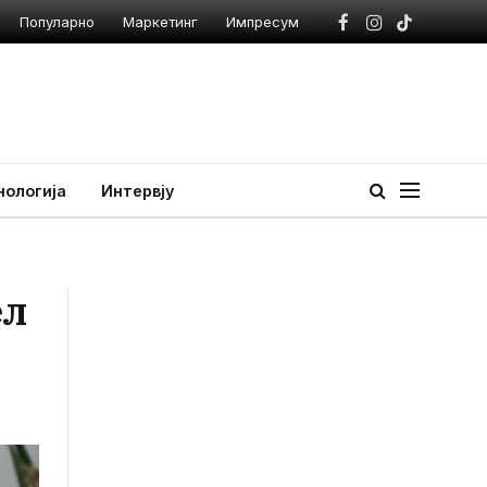
Популарно
Маркетинг
Импресум
Facebook
Instagram
TikTok
нологија
Интервју
ел