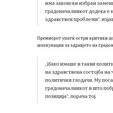
има законски избран замени
градоначалникот додека е 
здравствеи проблеми“, изја
Премиерот упати остри критики д
шпекулации за здравјето на градо
„Иако имаше и такви полити
на здравствена состојба на 
политички глодачи. Му пос
градоначалникот и што побр
позиција“, порача тој.