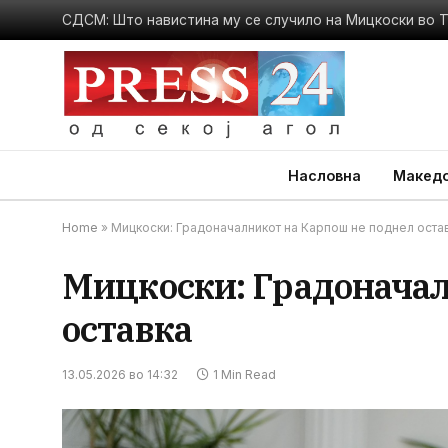
СДСМ: Што навистина му се случило на Мицкоски во
Насловна
Македо
Home
»
Мицкоски: Градоначалникот на Карпош не поднел оста
Мицкоски: Градоначал
оставка
13.05.2026 во 14:32
1 Min Read