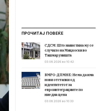
ПРОЧИТАЈ ПОВЕЌЕ
СДСМ: Што навистина му се
случило на Мицкоски во
Ташмаруништа
03.08.2026 во 10:42
ВМРО-ДПМНЕ: Нема да има
нови отстапки од
идентитетот за
евроинтеграциите по
ниедна цена
03.08.2026 во 10:33