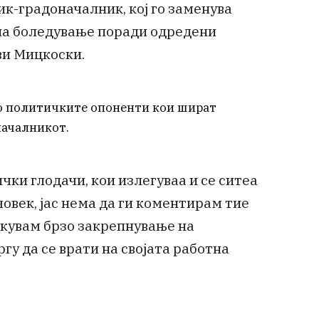
к-градоначалник, кој го заменува
на боледување поради одредени
ви Мицкоски.
о политичките опоненти кои шират
началникот.
чки глодачи, кои излегуваа и се ситеа
човек, јас нема да ги коментирам тие
акувам брзо закрепнување на
гу да се врати на својата работна