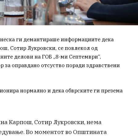
енеска ги демантираше информациите дека
ш, Сотир Лукровски, се повлекол од
ните делови на ГОБ „8-ми Септември“,
ор за оправдано отсуство поради здравствени
ионира нормално и дека обврските ги презема
на Карпош, Сотир Лукровски, нема
оледување. Во моментот во Општината