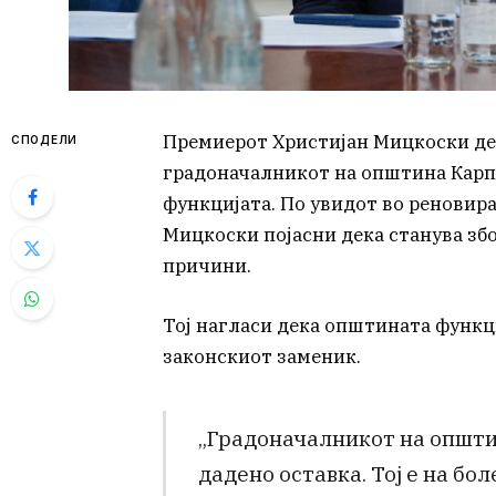
Премиерот Христијан Мицкоски д
СПОДЕЛИ
градоначалникот на општина Карпо
функцијата. По увидот во реновира
Мицкоски појасни дека станува зб
причини.
Тој нагласи дека општината функц
законскиот заменик.
„Градоначалникот на општи
дадено оставка. Тој е на б