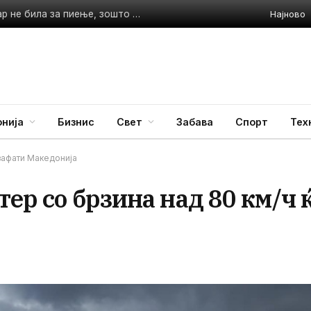
Најново
ВМРО-ДПМНЕ: Уште во 2020 година водата во Гостивар не била за пиење, зошто Филипче молчел
нија
Бизнис
Свет
Забава
Спорт
Тех
 зафати Македонија
ер со брзина над 80 км/ч 