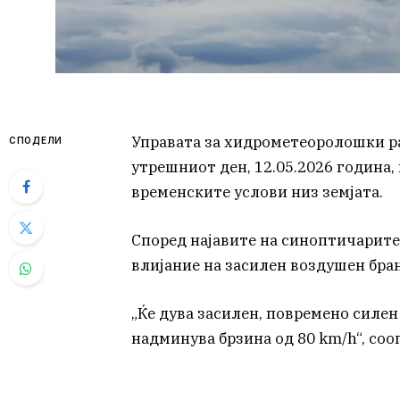
Управата за хидрометеоролошки ра
СПОДЕЛИ
утрешниот ден, 12.05.2026 година,
временските услови низ земјата.
Според најавите на синоптичарите,
влијание на засилен воздушен бран
„Ќе дува засилен, повремено силен 
надминува брзина од 80 km/h“, со