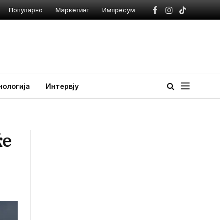
Популарно
Маркетинг
Импресум
Facebook
Instagram
TikTok
нологија
Интервју
ќе