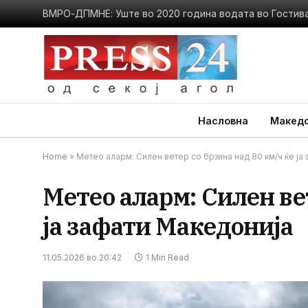
Насловна
Македо
Home
»
Метео аларм: Силен ветер со брзина над 80 км/ч ќе ја
Метео аларм: Силен вет
ја зафати Македонија
11.05.2026 во 20:42
1 Min Read