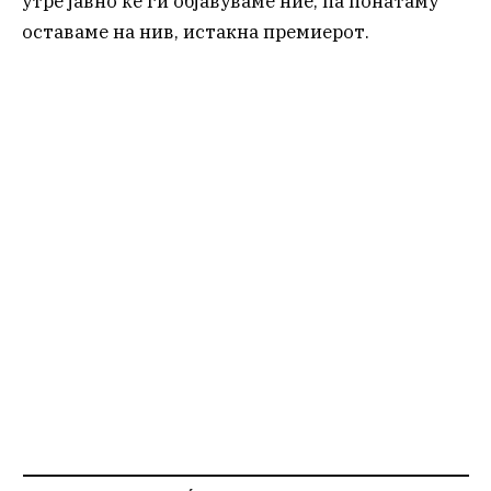
утре јавно ќе ги објавуваме ние, па понатаму
оставаме на нив, истакна премиерот.