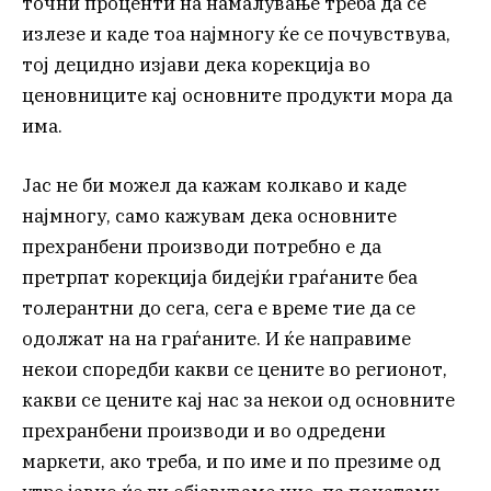
точни проценти на намалување треба да се
излезе и каде тоа најмногу ќе се почувствува,
тој децидно изјави дека корекција во
ценовниците кај основните продукти мора да
има.
Јас не би можел да кажам колкаво и каде
најмногу, само кажувам дека основните
прехранбени производи потребно е да
претрпат корекција бидејќи граѓаните беа
толерантни до сега, сега е време тие да се
одолжат на на граѓаните. И ќе направиме
некои споредби какви се цените во регионот,
какви се цените кај нас за некои од основните
прехранбени производи и во одредени
маркети, ако треба, и по име и по презиме од