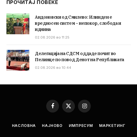
ПРОЧИТАЈ ПОВЕЌЕ
Андоновски од Смилево: Илинден е
вредносен систем – непокор, слобода и
иднина
02.08.2026 во 11:25
Делегација на СДСМ оддаде почит во
Пелинце по повод Денот на Републиката
02.08.2026 во 10:44
Facebook
X
Instagram
(Twitter)
НАСЛОВНА
НАЈНОВО
ИМПРЕСУМ
МАРКЕТИНГ