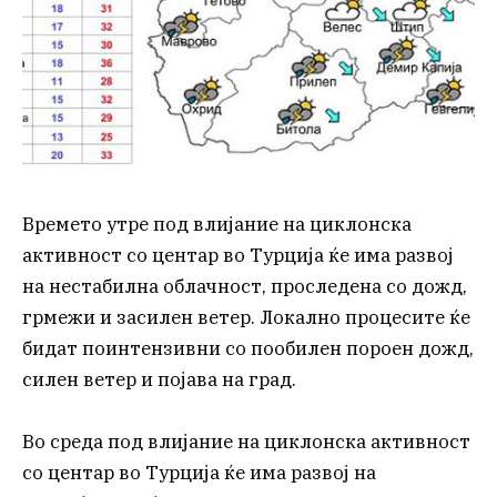
Времето утре под влијание на циклонска
активност со центар во Турција ќе има развој
на нестабилна облачност, проследена со дожд,
грмежи и засилен ветер. Локално процесите ќе
бидат поинтензивни со пообилен пороен дожд,
силен ветер и појава на град.
Во среда под влијание на циклонска активност
со центар во Турција ќе има развој на