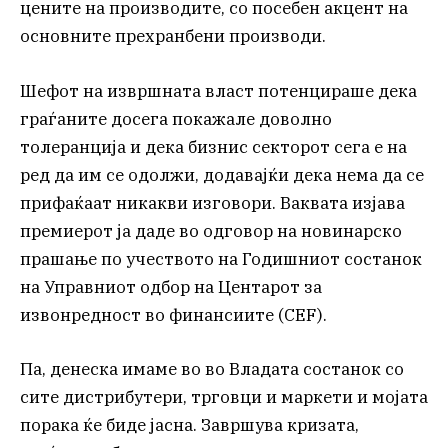
цените на производите, со посебен акцент на
основните прехранбени производи.
Шефот на извршната власт потенцираше дека
граѓаните досега покажале доволно
толеранција и дека бизнис секторот сега е на
ред да им се одолжи, додавајќи дека нема да се
прифаќаат никакви изговори. Ваквата изјава
премиерот ја даде во одговор на новинарско
прашање по учеството на Годишниот состанок
на Управниот одбор на Центарот за
извонредност во финансиите (CEF).
Па, денеска имаме во во Владата состанок со
сите дистрибутери, трговци и маркети и мојата
порака ќе биде јасна. Завршува кризата,