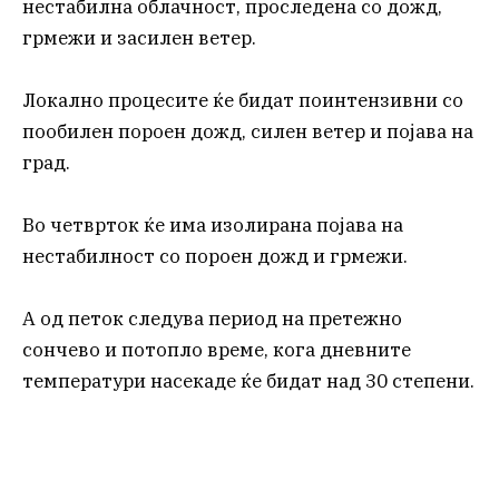
нестабилна облачност, проследена со дожд,
грмежи и засилен ветер.
Локално процесите ќе бидат поинтензивни со
пообилен пороен дожд, силен ветер и појава на
град.
Во четврток ќе има изолирана појава на
нестабилност со пороен дожд и грмежи.
А од петок следува период на претежно
сончево и потопло време, кога дневните
температури насекаде ќе бидат над 30 степени.