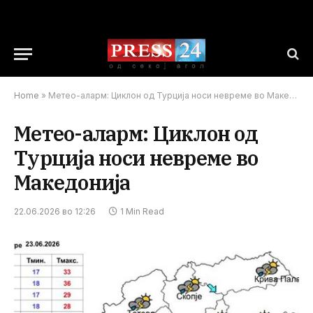
Home
»
Метео-аларм: Циклон од Турција носи невреме во Македонија
Метео-аларм: Циклон од
Турција носи невреме во
Македонија
22.06.2026 во 12:26
1 Min Read