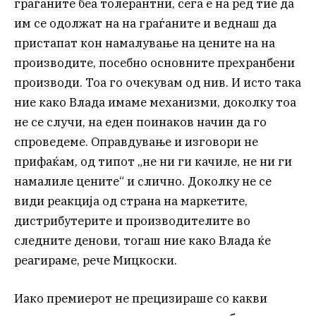
граѓаните беа толерантни, сега е на ред тие да
им се одолжат на на граѓаните и веднаш да
пристапат кон намалување на цените на на
производите, посебно основните прехранбени
производи. Тоа го очекувам од нив. И исто така
ние како Влада имаме механизми, доколку тоа
не се случи, на еден поинаков начин да го
спроведеме. Оправдување и изговори не
прифаќам, од типот „не ни ги качиле, не ни ги
намалиле цените“ и слично. Доколку не се
види реакција од страна на маркетите,
дистрибутерите и производителите во
следните денови, тогаш ние како Влада ќе
реагираме, рече Мицкоски.
Иако премиерот не прецизираше со какви