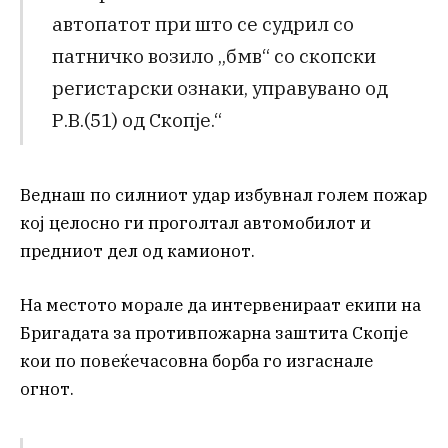
автопатот при што се судрил со
патничко возило „бмв“ со скопски
регистарски ознаки, управувано од
Р.В.(51) од Скопје.“
Веднаш по силниот удар избувнал голем пожар
кој целосно ги проголтал автомобилот и
предниот дел од камионот.
На местото морале да интервенираат екипи на
Бригадата за противпожарна заштита Скопје
кои по повеќечасовна борба го изгаснале
огнот.