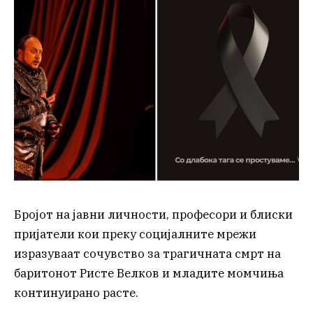
Бројот на јавни личности, професори и блиски
пријатели кои преку социјалните мрежи
изразуваат сочувство за трагичната смрт на
баритонот Ристе Велков и младите момчиња
континуирано расте.