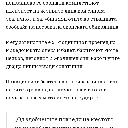
попладнево го соопшти комплетниот
идентитет на четирите лица кои синоќа
трагично ги загубија животите во страшната
сообраќајна несреќа на скопската обиколница.
Меѓу загинатите е 51-годишниот првенец на
Македонската опера и балет, баритонот Ристе
Велков, неговиот 20-годишен син, како и уште
двајца нивни млади сопатници.
Полицискиот билтен ги открива иницијалите
на сите жртви од патничкото возило кои
починале на самото место на судирот.
„Од здобиените повреди на местото