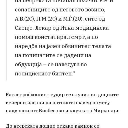
на несреќата починал возачот Р.В. и
сопатниците од неговото возило,
А.В.(20), П.М.(20) и М.Ѓ.(20), сите од
Скопје. Лекар од Итна медицинска
помош констатирал смрт, а по
наредба на јавен обвинител телата
на починатите се дадени на
обдукција – се наведува во
полицискиот билтен.“
Катастрофалниот судир се случил во доцните
вечерни часови на патниот правец помеѓу
надвозникот Визбегово и клучката Мирковци.
До несреќата дошло откако камион со