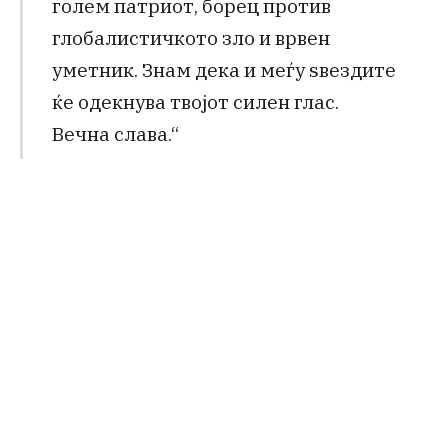
голем патриот, борец против
глобалистичкото зло и врвен
уметник. Знам дека и меѓу sвездите
ќе одекнува твојот силен глас.
Вечна слава.“