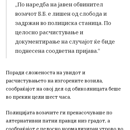
„По наредба на јавен обвинител
возачот Б.Б. е лишен од слобода и
задржан во полициска станица. По
целосно расчистување и
документирање на случајот ќе биде
поднесена соодветна пријава.“
Поради сложеноста на увидот и
расчистувањето на изгорените возила,
сообраќајот на овој дел од обиколницата беше
во прекин цели шест часа.
Полицијата возачите ги пренасочуваше по
алтернативни патни правци низ градот, а
сообраќајот е целосно нормализиран утрово во