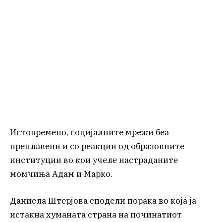
Истовремено, социјалните мрежи беа
преплавени и со реакции од образовните
институции во кои учеле настраданите
момчиња Адам и Марко.
Даниела Штерјова сподели порака во која ја
истакна хуманата страна на починатиот