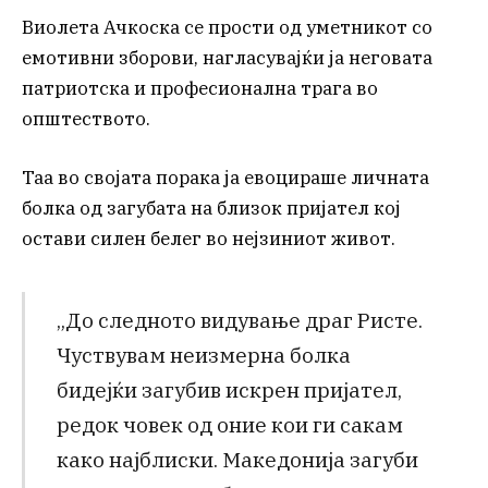
Виолета Ачкоска се прости од уметникот со
емотивни зборови, нагласувајќи ја неговата
патриотска и професионална трага во
општеството.
Таа во својата порака ја евоцираше личната
болка од загубата на близок пријател кој
остави силен белег во нејзиниот живот.
„До следното видување драг Ристе.
Чуствувам неизмерна болка
бидејќи загубив искрен пријател,
редок човек од оние кои ги сакам
како најблиски. Македонија загуби