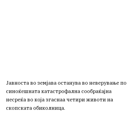
Јавноста во земјава останува во неверување по
синоќешната катастрофална сообраќајна
несреќа во која згаснаа четири животи на
скопската обиколница.