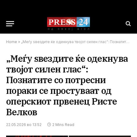
Home
»
„Меѓу ѕвездите ќе одекнува твојот силен глас“: Познатите со потресни пораки се простуваат од оперскиот првенец Ристе Велков
„Меѓу ѕвездите ќе одекнува
твојот силен глас“:
Познатите со потресни
пораки се простуваат од
оперскиот првенец Ристе
Велков
22.05.2026 во 13:52
2 Mins Read