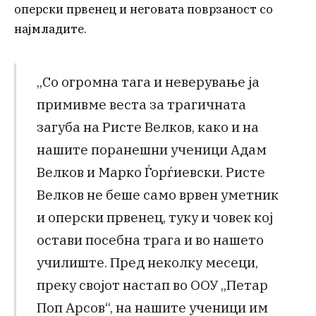
оперски првенец и неговата поврзаност со
најмладите.
„Со огромна тага и неверување ја
примивме веста за трагичната
загуба на Ристе Велков, како и на
нашите поранешни ученици Адам
Велков и Марко Ѓорѓиевски. Ристе
Велков не беше само врвен уметник
и оперски првенец, туку и човек кој
остави посебна трага и во нашето
училиште. Пред неколку месеци,
преку својот настап во ООУ „Петар
Поп Арсов“, на нашите ученици им