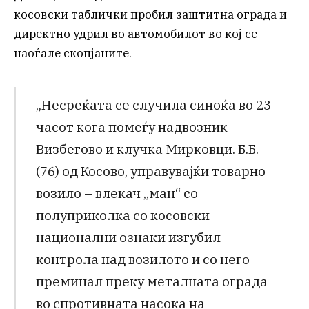
косовски таблички пробил заштитна ограда и
директно удрил во автомобилот во кој се
наоѓале скопјаните.
„Несреќата се случила синоќа во 23
часот кога помеѓу надвозник
Визбегово и клучка Мирковци. Б.Б.
(76) од Косово, управувајќи товарно
возило – влекач „ман“ со
полуприколка со косовски
национални ознаки изгубил
контрола над возилото и со него
преминал преку металната ограда
во спротивната насока на