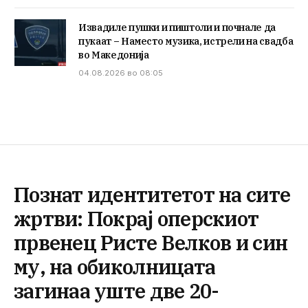
Извадиле пушки и пиштоли и почнале да
пукаат – Наместо музика, истрели на свадба
во Македонија
04.08.2026 во 08:05
Познат идентитетот на сите
жртви: Покрај оперскиот
првенец Ристе Велков и син
му, на обиколницата
загинаа уште две 20-