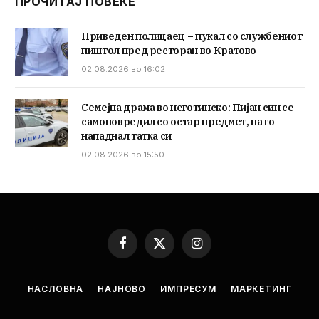
ПРОЧИТАЈ ПОВЕЌЕ
Приведен полицаец – пукал со службениот
пиштол пред ресторан во Кратово
02.08.2026 во 16:02
Семејна драма во неготинско: Пијан син се
самоповредил со остар предмет, па го
нападнал татка си
02.08.2026 во 15:50
Facebook
X
Instagram
(Twitter)
НАСЛОВНА
НАЈНОВО
ИМПРЕСУМ
МАРКЕТИНГ