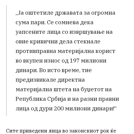
„Ја оштетиле државата за огромна
сума пари. Се сомнева дека
уапсените лица со извршување на
овие кривични дела стекнале
противправна материјална корист
во вкупен износ од 197 милиони
динари. Во исто време, тие
предизвикале директна
материјална штета на буџетот на
Република Србија и на разни правни
лица од дури 200 милиони динари!“
Сите приведени лица во законскиот рок ќе