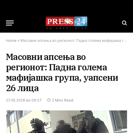
Home
»
Масовни апсења во регионот: Падна голема мафијашка група, уапсени 26 лица
Масовни апсења во
регионот: Падна голема
мафијашка група, уапсени
26 лица
27.05.2026 во 09:27
2 Mins Read