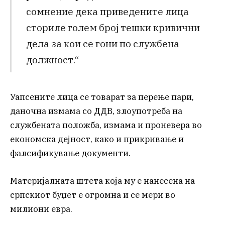
сомнение дека приведените лица
сториле голем број тешки кривични
дела за кои се гони по службена
должност.“
Уапсените лица се товарат за перење пари,
даночна измама со ДДВ, злоупотреба на
службената положба, измама и проневера во
економска дејност, како и прикривање и
фалсификување документи.
Материјалната штета која му е нанесена на
српскиот буџет е огромна и се мери во
милиони евра.