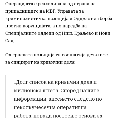
Операцијата е реализирана од страна на
припадниците на МВР, Управата за
криминалистичка полиција и Одделот за борба
против корупцијата, а по наредба на
Специјалните оддели од Ниш, Краљево и Нови
Сад.
Од српската полиција ги соопштија деталите
за синџирот на кривични дела:
„Долг список на кривични дела и
милионска штета. Според нашите
информации, апсењето следело по
неколкумесечна оперативна
работа, поради постоење основи за