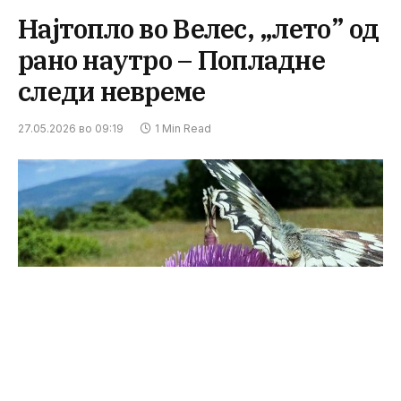
Најтопло во Велес, „лето” од
рано наутро – Попладне
следи невреме
27.05.2026 во 09:19
1 Min Read