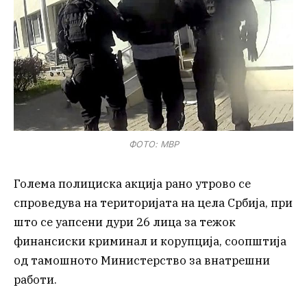
ФОТО: МВР
Голема полициска акција рано утрово се
спроведува на територијата на цела Србија, при
што се уапсени дури 26 лица за тежок
финансиски криминал и корупција, соопштија
од тамошното Министерство за внатрешни
работи.