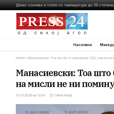
Денес сончево и топло со температури до 39 степени,
Насловна
Македо
Home
»
Манасиевски: Тоа што би го направиле СДС нам ни на 
Манасиевски: Тоа што 
на мисли не ни помин
01.07.2026 во 12:54
2 Mins Read