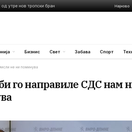
Најново
 од утре нов тропски бран
нија
Бизнис
Свет
Забава
Спорт
Тех
мисли не ни поминува
би го направиле СДС нам 
ува