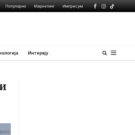
Популарно
Маркетинг
Импресум
Facebook
Instagram
TikTok
нологија
Интервју
ни