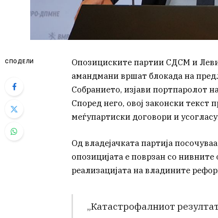
Опозициските партии СДСМ и Леви
СПОДЕЛИ
амандмани вршат блокада на пред
Собранието, изјави портпаролот 
Според него, овој законски текст
меѓупартиски договори и усогласу
Од владејачката партија посочуваа
опозицијата е поврзан со нивните 
реализацијата на владините рефор
„Катастрофалниот резултат 