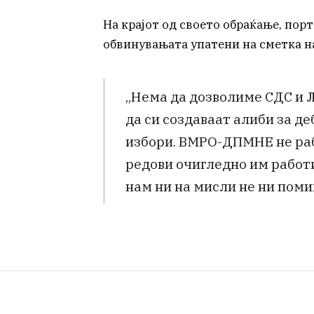
На крајот од своето обраќање, по
обвинувањата упатени на сметка н
„Нема да дозволиме СДС и Л
да си создаваат алиби за д
избори. ВМРО-ДПМНЕ не рабо
редови очигледно им работи
нам ни на мисли не ни поми