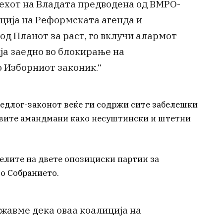
пехот на Владата предводена од ВМРО-
ција на Реформската агенда и
од Планот за раст, го вклучи алармот
ија заедно во блокирање на
 Изборниот законик.“
едлог-законот веќе ги содржи сите забелешки
овите амандмани како несуштински и штетни
телите на двете опозициски партии за
о Собранието.
кажавме дека оваа коалиција на