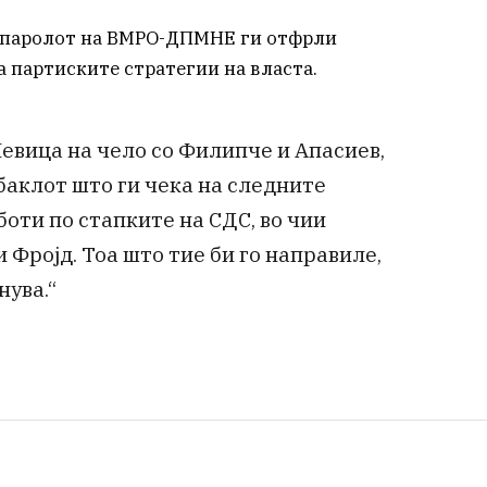
ртпаролот на ВМРО-ДПМНЕ ги отфрли
а партиските стратегии на власта.
евица на чело со Филипче и Апасиев,
ебаклот што ги чека на следните
ти по стапките на СДС, во чии
 Фројд. Тоа што тие би го направиле,
нува.“