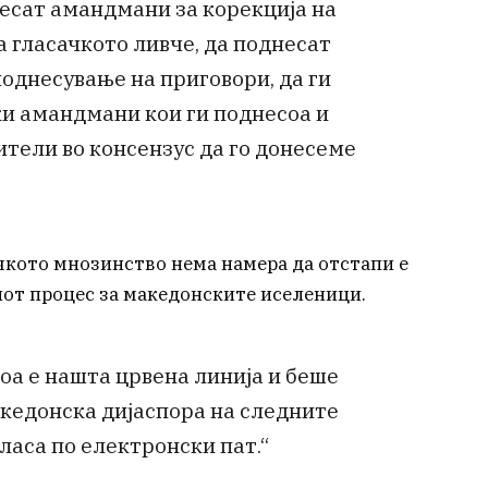
есат амандмани за корекција на
 гласачкото ливче, да поднесат
однесување на приговори, да ги
и амандмани кои ги поднесоа и
тели во консензус да го донесеме
ачкото мнозинство нема намера да отстапи е
от процес за македонските иселеници.
оа е нашта црвена линија и беше
кедонска дијаспора на следните
ласа по електронски пат.“