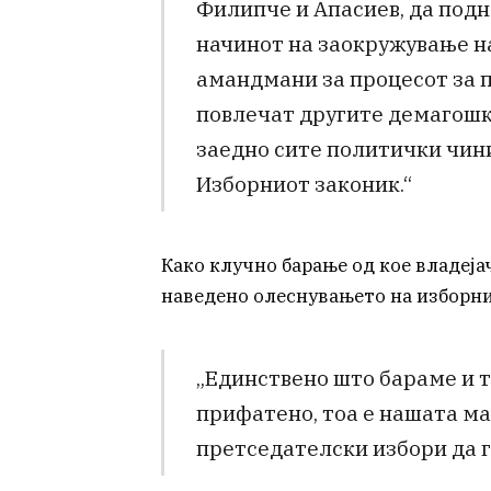
Филипче и Апасиев, да подн
начинот на заокружување на
амандмани за процесот за п
повлечат другите демагошк
заедно сите политички чини
Изборниот законик.“
Како клучно барање од кое владеј
наведено олеснувањето на изборни
„Единствено што бараме и т
прифатено, тоа е нашата ма
претседателски избори да г