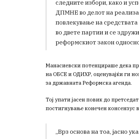
следните избори, како и ус
ДПМНЕ во делот на реализа
повлекување на средствата 
во двете партии и се здруж
реформскиот закон односно
Манасиевски потенцираше дека пр
на ОБСЕ и ОДИХР, оценувајќи ги н
за државната Реформска агенда.
Тој упати јасен повик до претседа
постигнување конечен консензус в
„Врз основа на тоа, јасно у