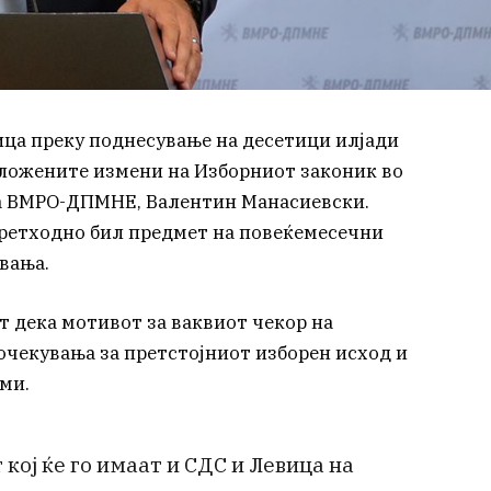
ца преку поднесување на десетици илјади
ложените измени на Изборниот законик во
на ВМРО-ДПМНЕ, Валентин Манасиевски.
 претходно бил предмет на повеќемесечни
вања.
т дека мотивот за ваквиот чекор на
очекувања за претстојниот изборен исход и
ми.
кој ќе го имаат и СДС и Левица на