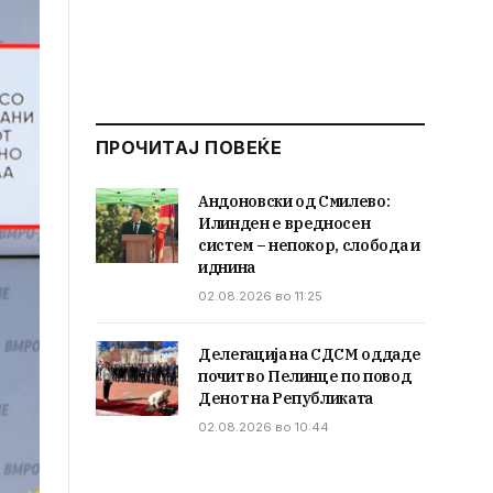
ПРОЧИТАЈ ПОВЕЌЕ
Андоновски од Смилево:
Илинден е вредносен
систем – непокор, слобода и
иднина
02.08.2026 во 11:25
Делегација на СДСМ оддаде
почит во Пелинце по повод
Денот на Републиката
02.08.2026 во 10:44