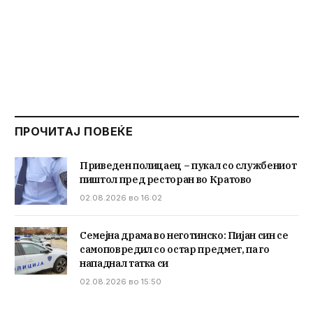
ПРОЧИТАЈ ПОВЕЌЕ
Приведен полицаец – пукал со службениот
пиштол пред ресторан во Кратово
02.08.2026 во 16:02
Семејна драма во неготинско: Пијан син се
самоповредил со остар предмет, па го
нападнал татка си
02.08.2026 во 15:50