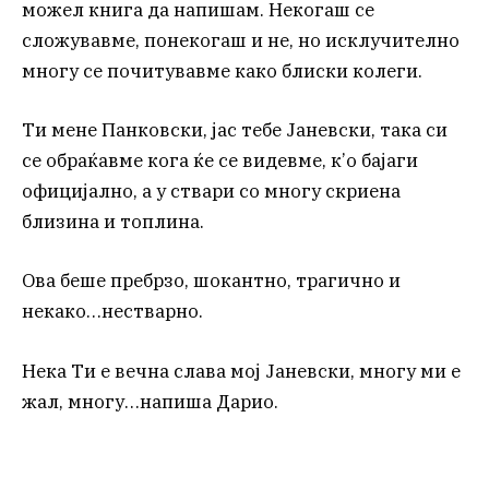
можел книга да напишам. Некогаш се
сложувавме, понекогаш и не, но исклучително
многу се почитувавме како блиски колеги.
Ти мене Панковски, јас тебе Јаневски, така си
се обраќавме кога ќе се видевме, к’о бајаги
официјално, а у ствари со многу скриена
близина и топлина.
Ова беше пребрзо, шокантно, трагично и
некако…нестварно.
Нека Ти е вечна слава мој Јаневски, многу ми е
жал, многу…напиша Дарио.