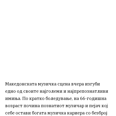
Македонската музичка сцена вчера изгуби
едно од своите најголеми и најпрепознатливи
имиња. По кратко боледување, на 66-годишна
возраст почина познатиот музичар и пејач кој
себе остави богата музичка кариера со безброј