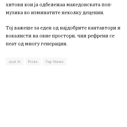
хитови кои ја одбележаа македонската поп-
музика во изминатите неколку децении.
Тој важеше за еден од најдобрите кантавтори и
вокалисти на овие простори, чии рефрени се
пеат од многу генерации.
Just In
Picks
Top News