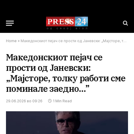
Home
»
Македонскиот пејач се прости од Јаневски: „Мајсторе, толку работи сме поминале заедно…”
Македонскиот пејач се
прости од Јаневски:
„Мајсторе, толку работи сме
поминале заедно…”
29.06.2026 во 09:26
1 Min Read