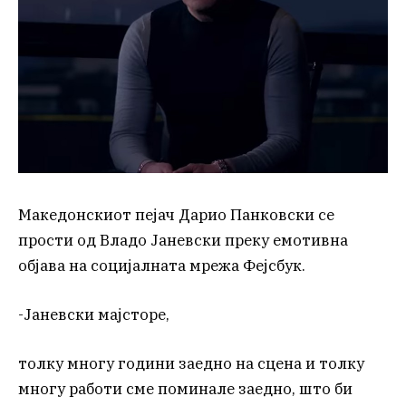
Македонскиот пејач Дарио Панковски се
прости од Владо Јаневски преку емотивна
објава на социјалната мрежа Фејсбук.
-Јаневски мајсторе,
толку многу години заедно на сцена и толку
многу работи сме поминале заедно, што би