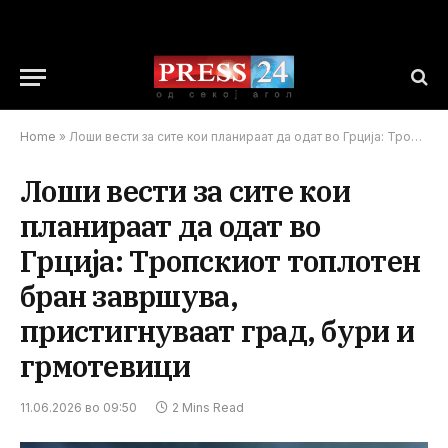
Home
»
Лоши вести за сите кои планираат да одат во Грција: Тропскиот топлотен бран завршува, пристигнуваат град, бури и грмотевици
Лоши вести за сите кои
планираат да одат во
Грција: Тропскиот топлотен
бран завршува,
пристигнуваат град, бури и
грмотевици
11.06.2026 во 09:50
2 Mins Read