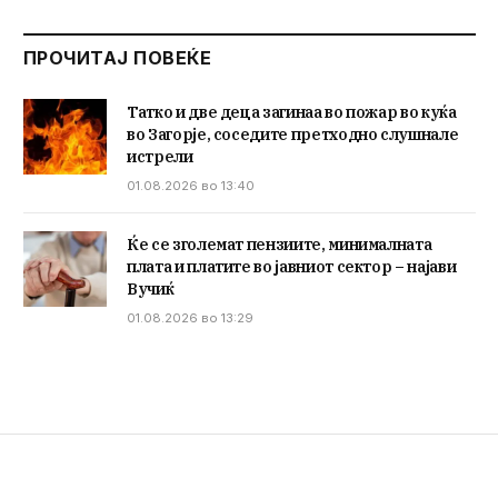
ПРОЧИТАЈ ПОВЕЌЕ
Татко и две деца загинаа во пожар во куќа
во Загорје, соседите претходно слушнале
истрели
01.08.2026 во 13:40
Ќе се зголемат пензиите, минималната
плата и платите во јавниот сектор – најави
Вучиќ
01.08.2026 во 13:29