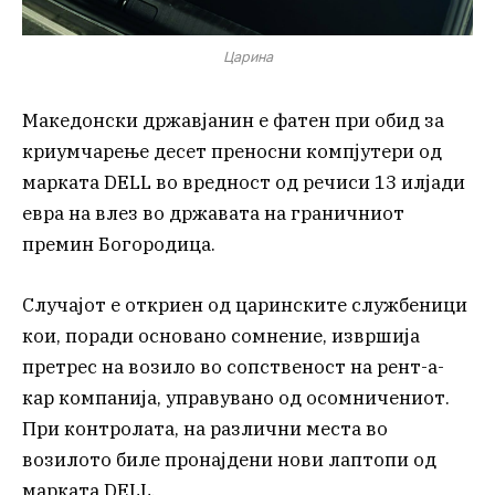
Царина
Македонски државјанин е фатен при обид за
криумчарење десет преносни компјутери од
марката DELL во вредност од речиси 13 илјади
евра на влез во државата на граничниот
премин Богородица.
Случајот e откриен од царинските службеници
кои, поради основано сомнение, извршиja
претрес на возило во сопственост на рент-а-
кар компанија, управувано од осомничениот.
При контролата, на различни места во
возилото биле пронајдени нови лаптопи од
марката DELL.