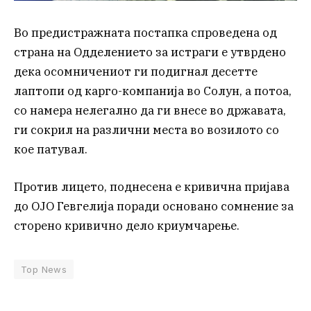
Во предистражната постапка спроведена од
страна на Одделението за истраги е утврдено
дека осомничениот ги подигнал десетте
лаптопи од карго-компанија во Солун, а потоа,
со намера нелегално да ги внесе во државата,
ги сокрил на различни места во возилото со
кое патувал.
Против лицето, поднесена е кривична пријава
до ОЈО Гевгелија поради основано сомнение за
сторено кривично дело криумчарење.
Top News