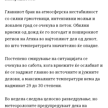
Главниот бран на атмосферска нестабилност
со силни грмотевици, интензивни молњи и
локален град се очекува в петок. Обилни
врнежи од дожд ќе го погодат и поширокиот
регион на Атика во најтоплиот дел од денот,
по што температурата значително ќе опадне.
Постепено смирување на ситуацијата се
очекува во сабота, кога врнежите ќе ослабнат и
ќе се задржат главно во источните и јужните
делови, а максималните температури нема да
надминат 29 до 30 степени.
Во недела следува целосно разведрување, но
метеоролозите предупредуваат дека на