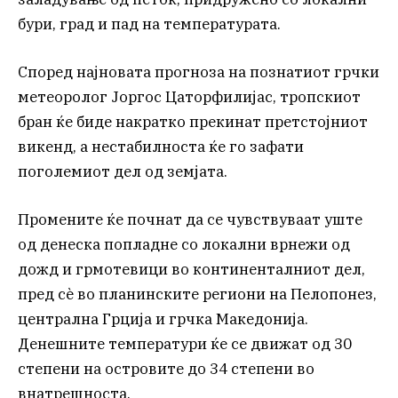
бури, град и пад на температурата.
Според најновата прогноза на познатиот грчки
метеоролог Јоргос Цаторфилијас, тропскиот
бран ќе биде накратко прекинат претстојниот
викенд, а нестабилноста ќе го зафати
поголемиот дел од земјата.
Промените ќе почнат да се чувствуваат уште
од денеска попладне со локални врнежи од
дожд и грмотевици во континенталниот дел,
пред сè во планинските региони на Пелопонез,
централна Грција и грчка Македонија.
Денешните температури ќе се движат од 30
степени на островите до 34 степени во
внатрешноста.