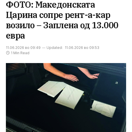
ФОТО: Македонската
Царина сопре рент-а-кар
возило – Заплена од 13.000
евра
11.06.2026 во 09:49
Updated:
11.06.2026 во 09:53
1 Min Read