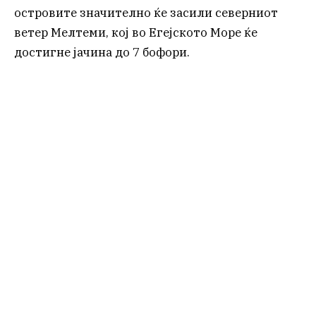
островите значително ќе засили северниот
ветер Мелтеми, кој во Егејското Море ќе
достигне јачина до 7 бофори.