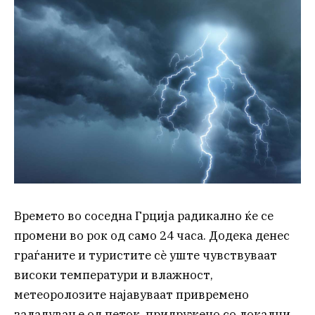
Времето во соседна Грција радикално ќе се
промени во рок од само 24 часа. Додека денес
граѓаните и туристите сè уште чувствуваат
високи температури и влажност,
метеоролозите најавуваат привремено
заладување од петок, придружено со локални