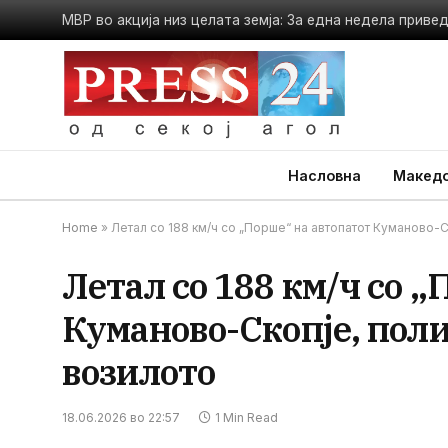
Насловна
Македо
Home
»
Летал со 188 км/ч со „Порше“ на автопатот Куманово-С
Летал со 188 км/ч со 
Куманово-Скопје, поли
возилото
18.06.2026 во 22:57
1 Min Read