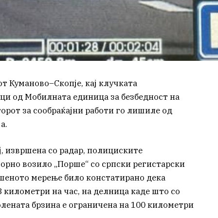
от Куманово–Скопје, кај клучката
ци од Мобилната единица за безбедност на
орот за сообраќајни работи го лишиле од
а.
ј, извршена со радар, полициските
орно возило „Порше“ со српски регистарски
вршеното мерење било констатирано дека
8 километри на час, на делница каде што со
лената брзина е ограничена на 100 километри