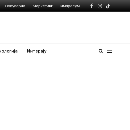
Популарно
Маркетинг
Импресум
Facebook
Instagram
TikTok
нологија
Интервју