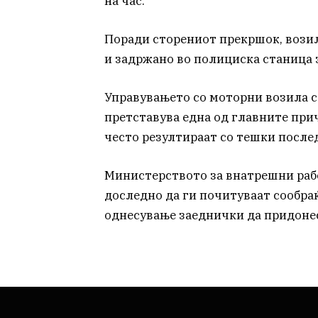
на час.
Поради сторениот прекршок, возил
и задржано во полициска станица 
Управувањето со моторни возила 
претставува една од главните при
често резултираат со тешки послед
Министерството за внатрешни рабо
доследно да ги почитуваат сообра
однесување заеднички да придонес