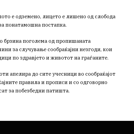
ото е одземено, лицето е лишено од слобода
за понатамошна постапка.
со брзина поголема од пропишаната
чини за случување сообраќајни незгоди, кои
ици по здравјето и животот на граѓаните.
ти апелира до сите учесници во сообраќајот
ќајните правила и прописи и со одговорно
ат за побезбедни патишта.