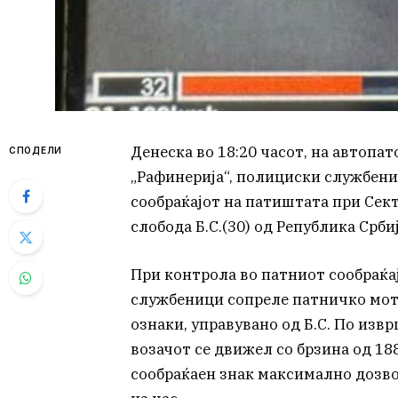
Денеска во 18:20 часот, на автопат
СПОДЕЛИ
„Рафинерија“, полициски службени
сообраќајот на патиштата при Сект
слобода Б.С.(30) од Република Србиј
При контрола во патниот сообраќа
службеници сопреле патничко мот
ознаки, управувано од Б.С. По из
возачот се движел со брзина од 18
сообраќаен знак максимално дозво