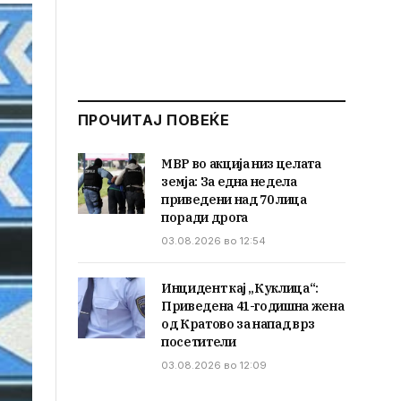
ПРОЧИТАЈ ПОВЕЌЕ
МВР во акција низ целата
земја: За една недела
приведени над 70 лица
поради дрога
03.08.2026 во 12:54
Инцидент кај „Куклица“:
Приведена 41-годишна жена
од Кратово за напад врз
посетители
03.08.2026 во 12:09