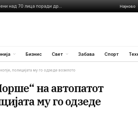
Најново
МВР во акција низ целата земја: За една недела приведени над 70 лица поради дрога
нија
Бизнис
Свет
Забава
Спорт
Тех
копје, полицијата му го одзеде возилото
„Порше“ на автопатот
цијата му го одзеде