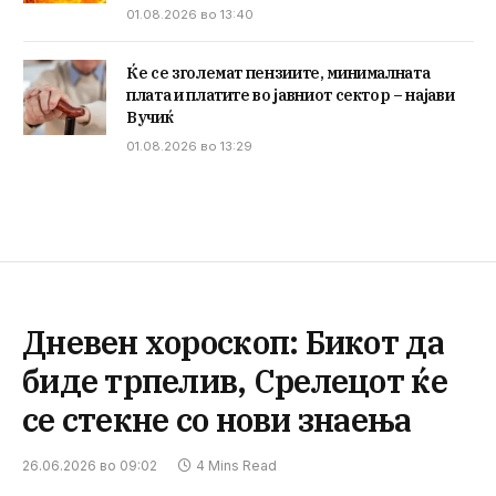
01.08.2026 во 13:40
Ќе се зголемат пензиите, минималната
плата и платите во јавниот сектор – најави
Вучиќ
01.08.2026 во 13:29
Дневен хороскоп: Бикот да
биде трпелив, Срелецот ќе
се стекне со нови знаења
26.06.2026 во 09:02
4 Mins Read