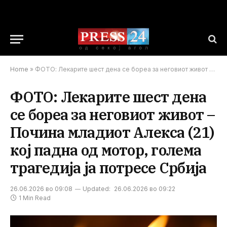
Home
»
ФОТО: Лекарите шест дена се бореа за неговиот живот – Почина младиот Алекса (21) кој падна од мотор, голема трагедија ја потресе Србија
ФОТО: Лекарите шест дена
се бореа за неговиот живот –
Почина младиот Алекса (21)
кој падна од мотор, голема
трагедија ја потресе Србија
26.06.2026 во 09:08
Updated:
26.06.2026 во 09:22
1 Min Read