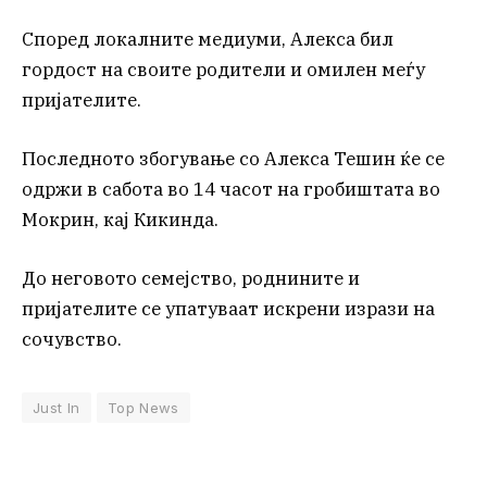
Според локалните медиуми, Алекса бил
гордост на своите родители и омилен меѓу
пријателите.
Последното збогување со Алекса Тешин ќе се
одржи в сабота во 14 часот на гробиштата во
Мокрин, кај Кикинда.
До неговото семејство, роднините и
пријателите се упатуваат искрени изрази на
сочувство.
Just In
Top News