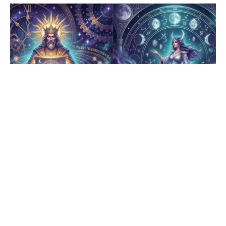
ФОТО: Gemini_Generated_Image_2uymdi2uymdi2uym
ОВЕН
Дневен хороскоп за Овен: Желба за излегување
од секојдневната рутина и отворање нови