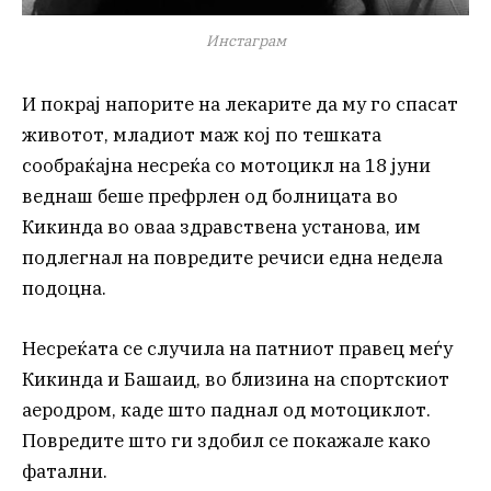
Инстаграм
И покрај напорите на лекарите да му го спасат
животот, младиот маж кој по тешката
сообраќајна несреќа со мотоцикл на 18 јуни
веднаш беше префрлен од болницата во
Кикинда во оваа здравствена установа, им
подлегнал на повредите речиси една недела
подоцна.
Несреќата се случила на патниот правец меѓу
Кикинда и Башаид, во близина на спортскиот
аеродром, каде што паднал од мотоциклот.
Повредите што ги здобил се покажале како
фатални.