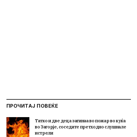
ПРОЧИТАЈ ПОВЕЌЕ
Татко и две деца загинаа во пожар во куќа
во Загорје, соседите претходно слушнале
истрели