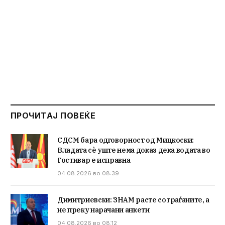
ПРОЧИТАЈ ПОВЕЌЕ
СДСМ бара одговорност од Мицкоски:
Владата сè уште нема доказ дека водата во
Гостивар е исправна
04.08.2026 во 08:39
Димитриевски: ЗНАМ расте со граѓаните, а
не преку нарачани анкети
04.08.2026 во 08:12