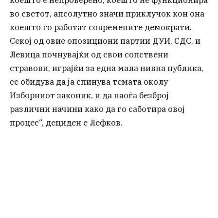
коешто е непроверено, коешто не функционира
во светот, апсолутно значи приклучок кон она
коешто го работат современите демократи.
Секој од овие опозициони партии ДУИ, СДС, и
Левица почнувајќи од свои сопствени
стравови, играјќи за една мала нивна публика,
се обидува да ја спинува темата околу
Изборниот законик, и да наоѓа безброј
различни начини како да го саботира овој
процес“, дециден е Лефков.