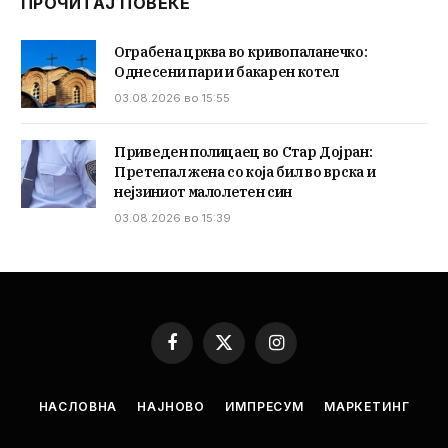
ПРОЧИТАЈ ПОВЕЌЕ
Ограбена црква во кривопаланечко:
Однесени пари и бакарен котел
03.08.2026 во 15:55
Приведен полицаец во Стар Дојран:
Претепал жена со која бил во врска и
нејзиниот малолетен син
03.08.2026 во 15:39
Facebook
X
Instagram
(Twitter)
НАСЛОВНА
НАЈНОВО
ИМПРЕСУМ
МАРКЕТИНГ