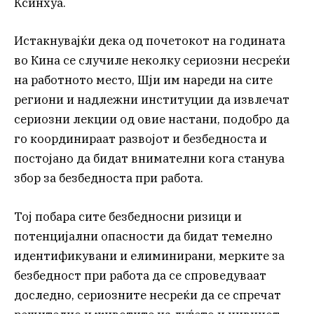
Ксинхуа.
Истакнувајќи дека од почетокот на годината
во Кина се случиле неколку сериозни несреќи
на работното место, Шји им нареди на сите
региони и надлежни институции да извлечат
сериозни лекции од овие настани, подобро да
го координираат развојот и безбедноста и
постојано да бидат внимателни кога станува
збор за безбедноста при работа.
Тој побара сите безбедносни ризици и
потенцијални опасности да бидат темелно
идентификувани и елиминирани, мерките за
безбедност при работа да се спроведуваат
доследно, сериозните несреќи да се спречат