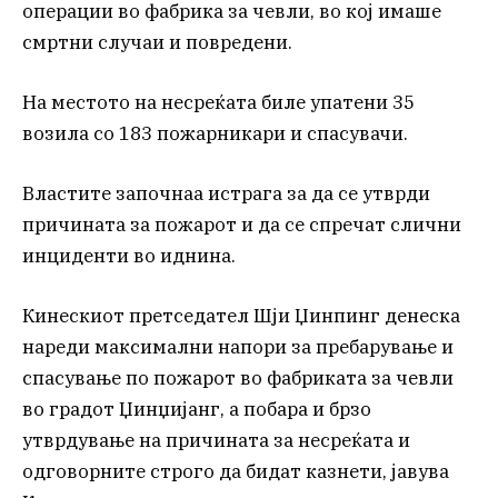
операции во фабрика за чевли, во кој имаше
смртни случаи и повредени.
На местото на несреќата биле упатени 35
возила со 183 пожарникари и спасувачи.
Властите започнаа истрага за да се утврди
причината за пожарот и да се спречат слични
инциденти во иднина.
Кинескиот претседател Шји Џинпинг денеска
нареди максимални напори за пребарување и
спасување по пожарот во фабриката за чевли
во градот Џинџијанг, а побара и брзо
утврдување на причината за несреќата и
одговорните строго да бидат казнети, јавува