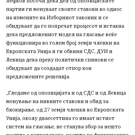
Лефков посочи дека дел од опозициските
партии ги менуваат своите ставови во однос
на измените на Изборниот законик и се
обидуваат да го попречат процесот и истакна
дека предложениот модел на гласање веќе
функционира во голем број земји членки на
Европската Унија и ги обвини СДС, ДУИ и
Левица дека преку политички спинови се
обидуваат да создадат отпор кон
предложените решенија.
„Гледаме од опозицијата и од СДС и од Левица
менување на нивните ставови и обид за
блокирање, од 27 земји членки во Европската
Унија, околу дваесеттина го имаат истиот
систем на гласање, не станува збор за нешто