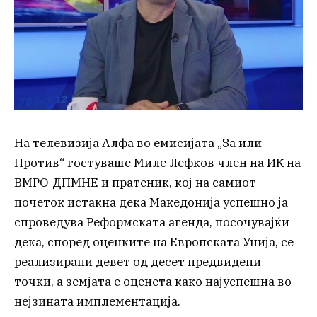
На телевизија Алфа во емисијата „За или
Против“ гостуваше Миле Лефков член на ИК на
ВМРО-ДПМНЕ и пратеник, кој на самиот
почеток истакна дека Македонија успешно ја
спроведува Реформската агенда, посочувајќи
дека, според оценките на Европската Унија, се
реализирани девет од десет предвидени
точки, а земјата е оценета како најуспешна во
нејзината имплементација.