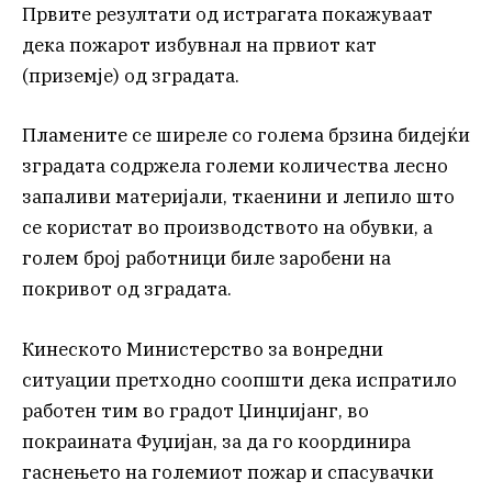
Првите резултати од истрагата покажуваат
дека пожарот избувнал на првиот кат
(приземје) од зградата.
Пламените се ширеле со голема брзина бидејќи
зградата содржела големи количества лесно
запаливи материјали, ткаенини и лепило што
се користат во производството на обувки, а
голем број работници биле заробени на
покривот од зградата.
Кинеското Министерство за вонредни
ситуации претходно соопшти дека испратило
работен тим во градот Џинџијанг, во
покраината Фуџијан, за да го координира
гаснењето на големиот пожар и спасувачки