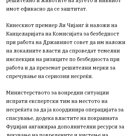
решително и животите на луѓето и нивниот
имот ефикасно да се заштитат.
Кинескиот премиер Ли Чијанг ѝ наложи на
Канцеларијата на Комисијата за безбедност
при работа на Државниот совет да им наложи
на локалните власти да спроведат темелни
инспекции на ризиците по безбедноста при
работа и да преземат решителни мерки за
спречување на сериозни несреќи.
Министерството за вонредни ситуации
испрати експертски тим на местото на
несреќата за да ја координира операцијата за
спасување, додека властите на покраината
Фуџијан ангажираа дополнителни ресурси за
лекување на повредените и чистење на