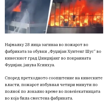
Најмалку 28 лица загинаа во пожарот во
фабриката за обувки „Фуџијан Хуитенг Шус“ во
кинескиот град Џинџијанг во покраината
Фуџијан, јавува Ксинхуа.
Според претходното соопштение на кинеските
власти, пожарот избувнал четири минути по
полноќ по локално време во повеќекатницата
во која била сместена фабриката.