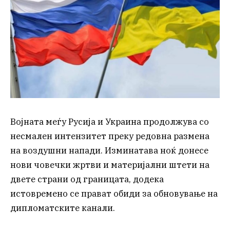
Војната меѓу Русија и Украина продолжува со
несмален интензитет преку редовна размена
на воздушни напади. Изминатава ноќ донесе
нови човечки жртви и материјални штети на
двете страни од границата, додека
истовремено се прават обиди за обновување на
дипломатските канали.