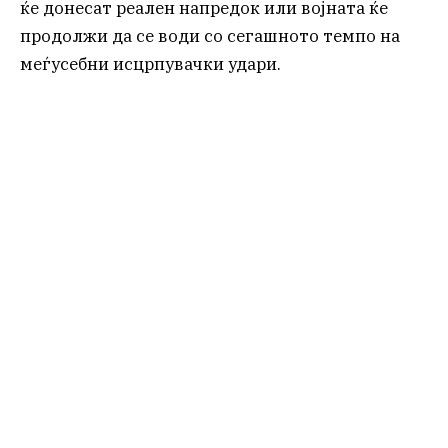
ќе донесат реален напредок или војната ќе
продолжи да се води со сегашното темпо на
меѓусебни исцрпувачки удари.