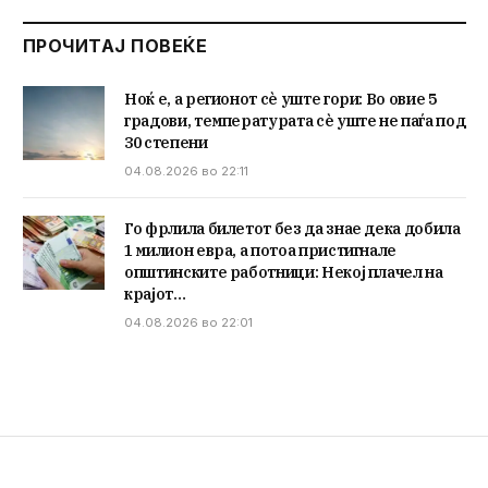
ПРОЧИТАЈ ПОВЕЌЕ
Ноќ е, а регионот сè уште гори: Во овие 5
градови, температурата сè уште не паѓа под
30 степени
04.08.2026 во 22:11
Го фрлила билетот без да знае дека добила
1 милион евра, а потоа пристигнале
општинските работници: Некој плачел на
крајот…
04.08.2026 во 22:01