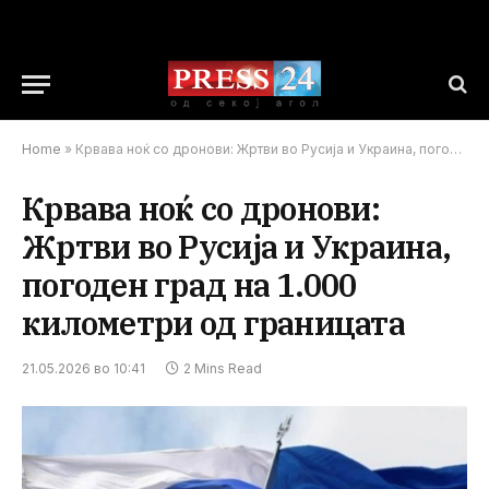
Home
»
Крвава ноќ со дронови: Жртви во Русија и Украина, погоден град на 1.000 километри од границата
Крвава ноќ со дронови:
Жртви во Русија и Украина,
погоден град на 1.000
километри од границата
21.05.2026 во 10:41
2 Mins Read