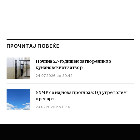
ПРОЧИТАЈ ПОВЕЌЕ
Почина 27-годишен затвореник во
кумановскиот затвор
24.07.2026 во 20:42
УХМР со најнова прогноза: Од утре голем
пресврт
23.07.2026 во 11:54