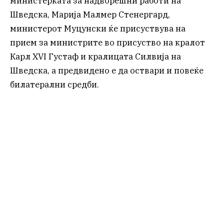
министерката за надворешни работи на
Шведска, Марија Малмер Стенергард,
министерот Муцунски ќе присуствува на
прием за министрите во присуство на кралот
Карл XVI Густаф и кралицата Силвија на
Шведска, а предвидено е да оствари и повеќе
билатерални средби.