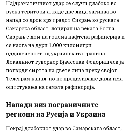
Најдраматичниот удар се случи длабоко во
руска територија, каде две лица загинаа во
напад со дрон врз градот Сизрањ во руската
Самарска област, лоциран на реката Волга.
Сизрањ е дом на голема нафтена рафинерија и
се наоѓа на дури 1.000 километри
оддалеченост од украинската граница.
Локалниот гувернер Вјачеслав Федоришчев ја
потврди смртта на двете лица преку својот
Телеграм канал, но не прецизираше дали има
оштетувања на самата рафинерија.
Напади низ пограничните
региони на Русија и Украина
Покрај длабокиот удар во Самарската област,