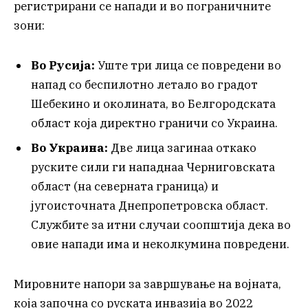
регистрирани се напади и во пограничните
зони:
Во Русија:
Уште три лица се повредени во
напад со беспилотно летало во градот
Шебекино и околината, во Белгородската
област која директно граничи со Украина.
Во Украина:
Две лица загинаа откако
руските сили ги нападнаа Черниговската
област (на северната граница) и
југоисточната Днепропетровска област.
Службите за итни случаи соопштија дека во
овие напади има и неколкумина повредени.
Мировните напори за завршување на војната,
која започна со руската инвазија во 2022