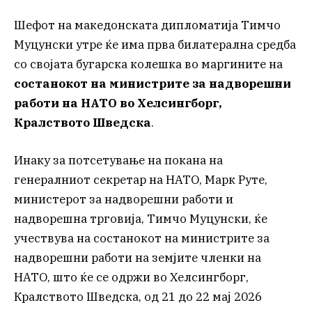
Шефот на македонската дипломатија Тимчо
Муцунски утре ќе има прва билатерална средба
со својата бугарска колешка во маргините на
состанокот на министрите за надворешни
работи на НАТО во Хелсингборг,
Кралството Шведска
.
Инаку за потсетување на покана на
генералниот секретар на НАТО, Марк Руте,
министерот за надворешни работи и
надворешна трговија, Тимчо Муцунски, ќе
учествува на состанокот на министрите за
надворешни работи на земјите членки на
НАТО, што ќе се одржи во Хелсингборг,
Кралството Шведска, од 21 до 22 мај 2026