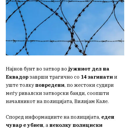
Најнов бунт во затвор во
јужниот дел на
Еквадор
заврши трагично со
14 загинати
и
уште толку
повредени
, по жестоки судири
меѓу ривалски затворски банди, соопшти
началникот на полицијата, Вилијам Кале.
Според информациите на полицијата,
еден
чувар е убиен
, а
неколку полициски