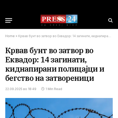
Home
»
Крвав бунт во затвор во Еквадор: 14 загинати, киднапирани полицајци и бегство на затвореници
Крвав бунт во затвор во
Еквадор: 14 загинати,
киднапирани полицајци и
бегство на затвореници
22.09.2025 во 18:49
1 Min Read