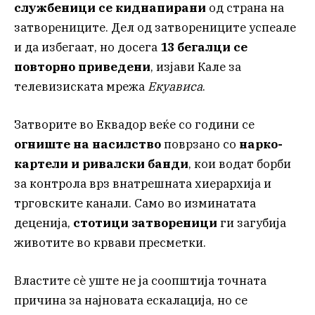
службеници се киднапирани
од страна на
затворениците. Дел од затворениците успеале
и да избегаат, но досега
13 бегалци се
повторно приведени
, изјави Кале за
телевизиската мрежа
Екуависа
.
Затворите во Еквадор веќе со години се
огништe на насилство
поврзано со
нарко-
картели и ривалски банди
, кои водат борби
за контрола врз внатрешната хиерархија и
трговските канали. Само во изминатата
деценија,
стотици затвореници
ги загубија
животите во крвави пресметки.
Властите сè уште не ја соопштија точната
причина за најновата ескалација, но се