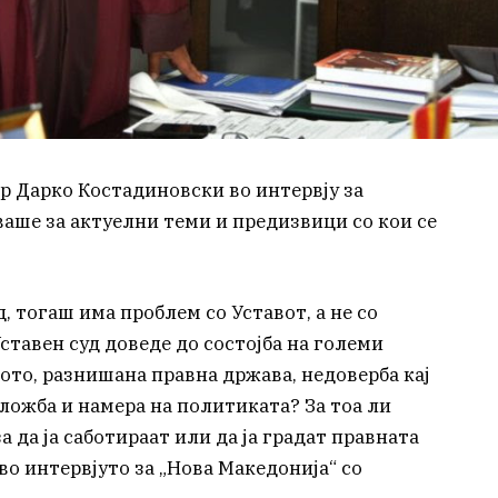
р Дарко Костадиновски во интервју за
ваше за актуелни теми и предизвици со кои се
, тогаш има проблем со Уставот, а не со
ставен суд доведе до состојба на големи
ото, разнишана правна држава, недоверба кај
аложба и намера на политиката? За тоа ли
а да ја саботираат или да ја градат правната
о интервјуто за „Нова Македонија“ со