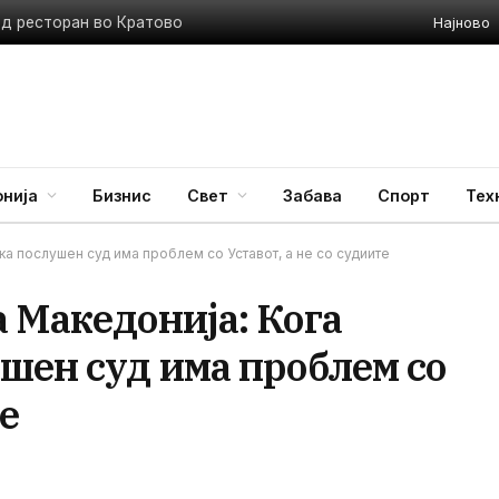
Најново
ед ресторан во Кратово
нија
Бизнис
Свет
Забава
Спорт
Тех
ка послушен суд има проблем со Уставот, а не со судиите
 Македонија: Кога
шен суд има проблем со
те