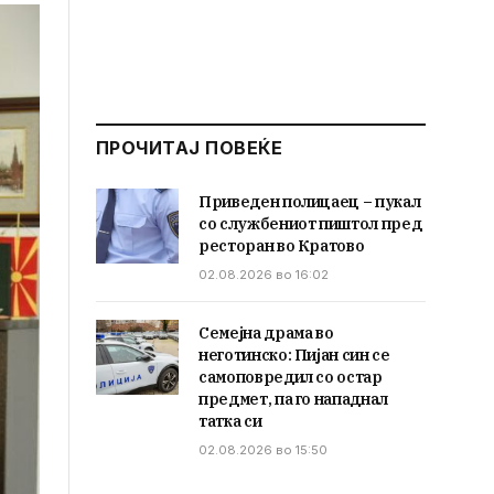
ПРОЧИТАЈ ПОВЕЌЕ
Приведен полицаец – пукал
со службениот пиштол пред
ресторан во Кратово
02.08.2026 во 16:02
Семејна драма во
неготинско: Пијан син се
самоповредил со остар
предмет, па го нападнал
татка си
02.08.2026 во 15:50