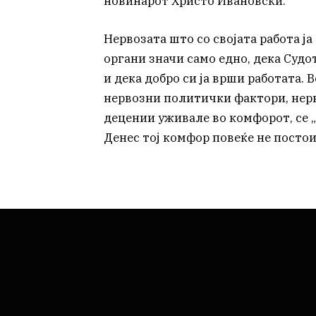
новинарот Христо Ивановски.
Нервозата што со својата работа ја
органи значи само едно, дека Судо
и дека добро си ја врши работата.
нервозни политички фактори, нерв
децении уживале во комфорот, се „
Денес тој комфор повеќе не посто