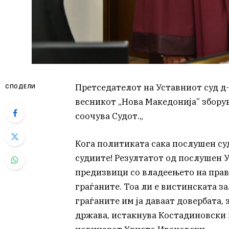
Претседателот на Уставниот суд д-
СПОДЕЛИ
весникот „Нова Македонија” збору
соочува Судот.„
Кога политиката сака послушен суд
судиите! Резултатот од послушен У
предизвици со владеењето на прав
граѓаните. Тоа ли е вистинската з
граѓаните им ја даваат довербата, з
држава, истакнува Костадиновски в