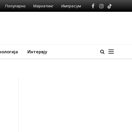
Популарно
Маркетинг
Импресум
Facebook
Instagram
TikTok
нологија
Интервју