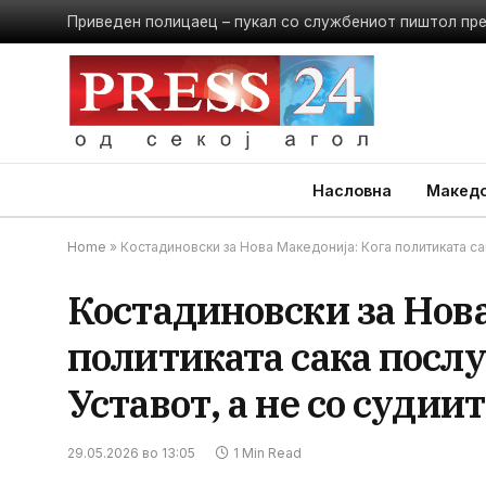
Приведен полицаец – пукал со службениот пиштол пр
Насловна
Македо
Home
»
Костадиновски за Нова Македонија: Кога политиката са
Костадиновски за Нова
политиката сака послу
Уставот, а не со судии
29.05.2026 во 13:05
1 Min Read