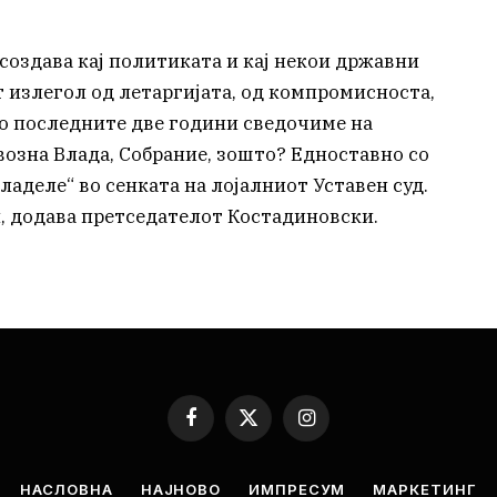
 создава кај политиката и кај некои државни
т излегол од летаргијата, од компромисноста,
 Во последните две години сведочиме на
озна Влада, Собрание, зошто? Едноставно со
ладеле“ во сенката на лојалниот Уставен суд.
и, додава претседателот Костадиновски.
Facebook
X
Instagram
(Twitter)
НАСЛОВНА
НАЈНОВО
ИМПРЕСУМ
МАРКЕТИНГ